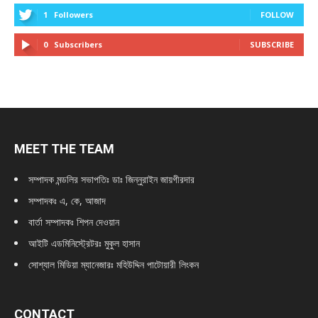
1
Followers
FOLLOW
0
Subscribers
SUBSCRIBE
MEET THE TEAM
সম্পাদক মন্ডলির সভাপতিঃ
ডাঃ জিন্নুরাইন জায়গীরদার
সম্পাদকঃ এ, কে, আজাদ
বার্তা সম্পাদকঃ শিপন দেওয়ান
আইটি এডমিনিস্ট্রেটরঃ মুকুল হাসান
সোশ্যাল মিডিয়া ম্যানেজারঃ মহিউদ্দিন পাটোয়ারী লিংকন
CONTACT