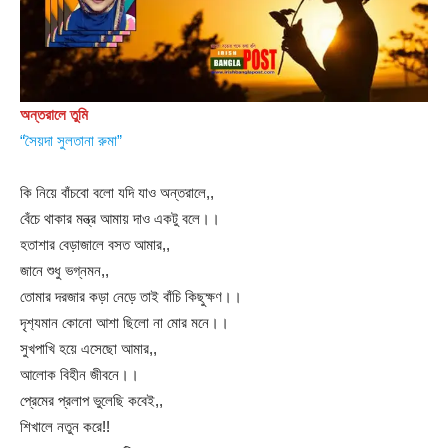
অন্তরালে তুমি
“সৈয়দা সুলতানা রুমা”
কি নিয়ে বাঁচবো বলো যদি যাও অন্তরালে,,
বেঁচে থাকার মন্ত্র আমায় দাও একটু বলে।।
হতাশার বেড়াজালে বসত আমার,,
জানে শুধু ভগ্নমন,,
তোমার দরজার কড়া নেড়ে তাই বাঁচি কিছুক্ষণ।।
দৃশ‍্যমান কোনো আশা ছিলো না মোর মনে।।
সুখপাখি হয়ে এসেছো আমার,,
আলোক বিহীন জীবনে।।
প্রেমের প্রলাপ ভুলেছি কবেই,,
শিখালে নতুন করে!!