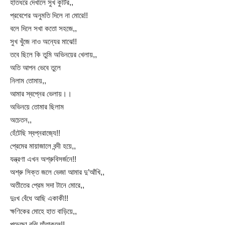
হাতধরে দেখালে সুখ কুটির,,
প্রবেশের অনুমতি দিলে না মোরে!!
বলে দিলে সখা কতো সহজে,,
সুখ খুঁজে নাও অন্যের মাঝে!!
তবে ছিলে কি তুমি অভিনয়ের খেলায়,,
অতি আপন ভেবে তুলে
নিলাম তোমায়,,
আমার স্বপ্নের ভেলায়।।
অভিনয়ে তোমার ছিলাম
অচেতন,,
হেঁটেছি স্বপ্নরাজ‍্যে!!
প্রেমের মায়াজালে বন্দী হয়ে,,
যন্ত্রণা এখন অশ্রুবিসর্জনে!!
অশ্রু সিক্ত জলে ভেজা আমার দু’আঁখি,,
অতীতের প্রেম সদা টানে মোরে,,
দুঃখ বেঁধে আছি একাকী!!
ক্ষণিকের মোহে হাত বাড়িয়ে,,
পড়েছো বুঝি যাঁতাকলে!!