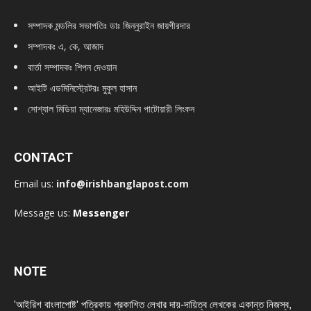
সম্পাদক মন্ডলির সভাপতিঃ
ডাঃ জিন্নুরাইন জায়গীরদার
সম্পাদকঃ এ, কে, আজাদ
বার্তা সম্পাদকঃ শিপন দেওয়ান
আইটি এডমিনিস্ট্রেটরঃ মুকুল হাসান
সোশ্যাল মিডিয়া ম্যানেজারঃ মহিউদ্দিন পাটোয়ারী লিংকন
CONTACT
Email us:
info@irishbanglapost.com
Message us:
Messenger
NOTE
'আইরিশ বাংলাপোষ্ট' পত্রিকায় প্রকাশিত লেখার দায়-দায়িত্ব লেখকের একান্ত নিজস্ব,