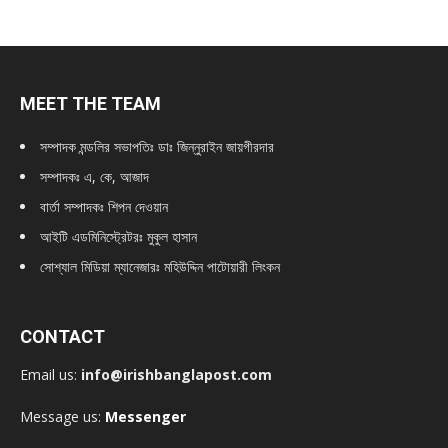
MEET THE TEAM
সম্পাদক মন্ডলির সভাপতিঃ
ডাঃ জিন্নুরাইন জায়গীরদার
সম্পাদকঃ এ, কে, আজাদ
বার্তা সম্পাদকঃ শিপন দেওয়ান
আইটি এডমিনিস্ট্রেটরঃ মুকুল হাসান
সোশ্যাল মিডিয়া ম্যানেজারঃ মহিউদ্দিন পাটোয়ারী লিংকন
CONTACT
Email us:
info@irishbanglapost.com
Message us:
Messenger