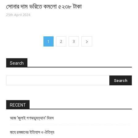
সোনার দাম ভ‌রিতে কমলো ৫২৩৮ টাকা
25th April 2024
1
2
3
Search
RECENT
আজ ‘জুলাই গণঅভ্যুত্থান’ দিবস
মাহে রমজানের ইতিহাস ও ঐতিহ্য