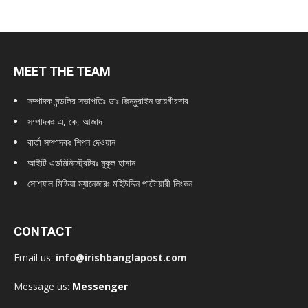
MEET THE TEAM
সম্পাদক মন্ডলির সভাপতিঃ
ডাঃ জিন্নুরাইন জায়গীরদার
সম্পাদকঃ এ, কে, আজাদ
বার্তা সম্পাদকঃ শিপন দেওয়ান
আইটি এডমিনিস্ট্রেটরঃ মুকুল হাসান
সোশ্যাল মিডিয়া ম্যানেজারঃ মহিউদ্দিন পাটোয়ারী লিংকন
CONTACT
Email us:
info@irishbanglapost.com
Message us:
Messenger