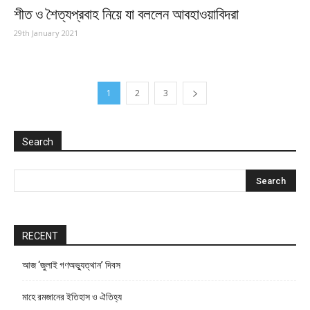
শীত ও শৈত্যপ্রবাহ নিয়ে যা বললেন আবহাওয়াবিদরা
29th January 2021
1
2
3
Search
RECENT
আজ ‘জুলাই গণঅভ্যুত্থান’ দিবস
মাহে রমজানের ইতিহাস ও ঐতিহ্য