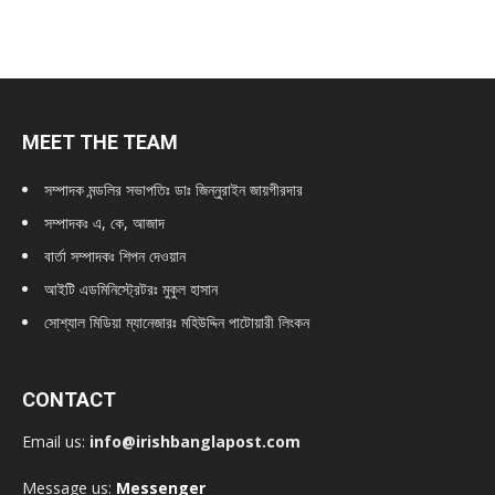
MEET THE TEAM
সম্পাদক মন্ডলির সভাপতিঃ
ডাঃ জিন্নুরাইন জায়গীরদার
সম্পাদকঃ এ, কে, আজাদ
বার্তা সম্পাদকঃ শিপন দেওয়ান
আইটি এডমিনিস্ট্রেটরঃ মুকুল হাসান
সোশ্যাল মিডিয়া ম্যানেজারঃ মহিউদ্দিন পাটোয়ারী লিংকন
CONTACT
Email us:
info@irishbanglapost.com
Message us:
Messenger