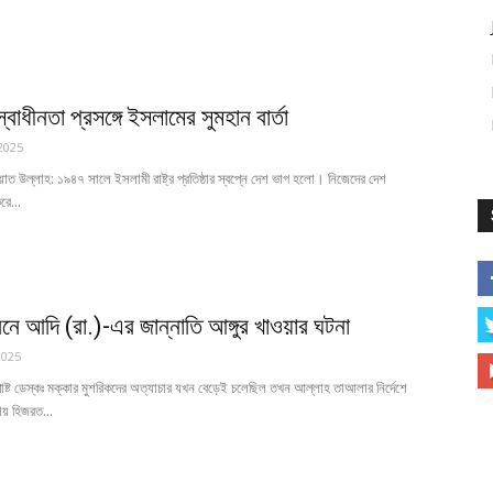
স্বাধীনতা প্রসঙ্গে ইসলামের সুমহান বার্তা
2025
়াত উল্লাহ: ১৯৪৭ সালে ইসলামী রাষ্ট্র প্রতিষ্ঠার স্বপ্নে দেশ ভাগ হলো। নিজেদের দেশ
রে...
নে আদি (রা.)-এর জান্নাতি আঙ্গুর খাওয়ার ঘটনা
2025
্ট ডেস্কঃ মক্কার মুশরিকদের অত্যাচার যখন বেড়েই চলেছিল তখন আল্লাহ তাআলার নির্দেশে
ায় হিজরত...