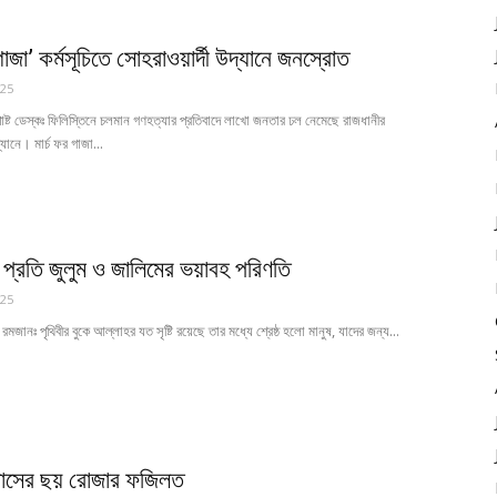
 গাজা’ কর্মসূচিতে সোহরাওয়ার্দী উদ্যানে জনস্রোত
025
্ট ডেস্কঃ ফিলিস্তিনে চলমান গণহত্যার প্রতিবাদে লাখো জনতার ঢল নেমেছে রাজধানীর
্যানে। মার্চ ফর গাজা...
 প্রতি জুলুম ও জালিমের ভয়াবহ পরিণতি
025
মজানঃ পৃথিবীর বুকে আল্লাহর যত সৃষ্টি রয়েছে তার মধ্যে শ্রেষ্ঠ হলো মানুষ, যাদের জন্য...
মাসের ছয় রোজার ফজিলত