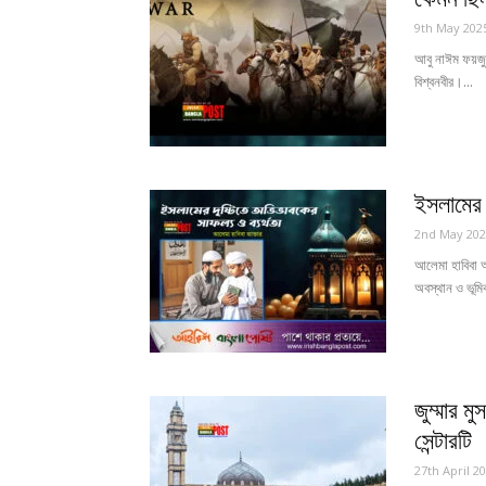
9th May 202
আবু নাঈম ফয়জু
বিশ্বনবীর।...
ইসলামের দ
2nd May 202
আলেমা হাবিবা আ
অবস্থান ও ভূমি
জুম্মার ম
সেন্টারটি
27th April 2