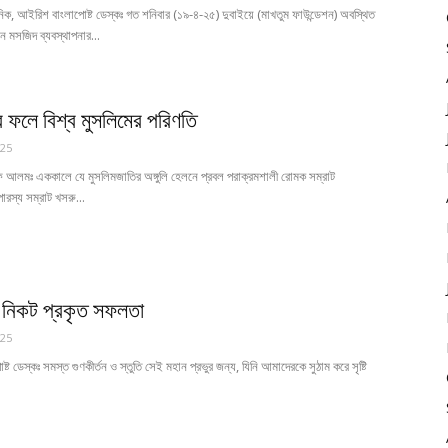
ানিক, আইরিশ বাংলাপোষ্ট ডেস্কঃ গত শনিবার (১৯-৪-২৫) দুবাইয়ে (মাখতুম ফাউন্ডেশন) অবস্থিত
ন মসজিদ ব্যবস্থাপনার...
 ফলে বিশ্ব মুসলিমের পরিণতি
025
 আলমঃ এককালে যে মুসলিমজাতির অঙ্গুলি হেলনে প্রবল পরাক্রমশালী রোমক সম্রাট
পারস্য সম্রাট খসরু...
 নিকট প্রকৃত সফলতা
025
ট ডেস্কঃ সমস্ত গুণকীর্তন ও স্তুতি সেই মহান প্রভুর জন্য, যিনি আমাদেরকে সুঠাম করে সৃষ্টি