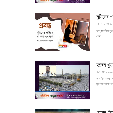
মুমিনের প
13th June 20
আবূ মাহদী মামু
এমন...
হজের খুত
5th June 202
আইরিশ বাংলাপোষ
মুসলমানদের পরস্
কেমন ছিল