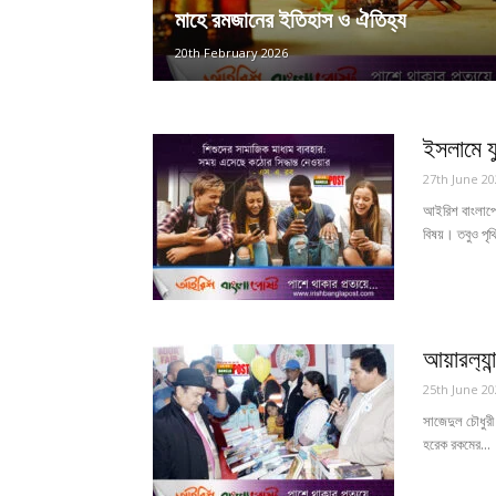
মাহে রমজানের ইতিহাস ও ঐতিহ্য
20th February 2026
ইসলামে যু
27th June 20
আইরিশ বাংলাপোষ্
বিষয়। তবুও পৃথি
আয়ারল‍্য
25th June 20
সাজেদুল চৌধুরী
হরেক রকমের...