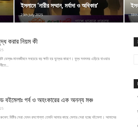
ইসলামে ‘নারীর সম্মান, মর্যাদা ও অধিকার’
ইসল
25th July 2025
18th
দ্ধ করার নিয়ম কী
25
ট ডেস্কঃ মানবজীবনে সবচেয়ে বড় ক্ষতি হয় যুদ্ধের কারণে। যুদ্ধ সবসময় এড়িয়ে যাওয়ার
বীতে...
ান্ড বইমেলাঃ গর্ব ও অহংকারের এক অনন্য মঞ্চ
25
 রুবেল: মিষ্টির সেরা যেমন রসগোল্লা তেমনি আমার কাছে মেলার সেরা হচ্ছে বইমেলা। আমাদের