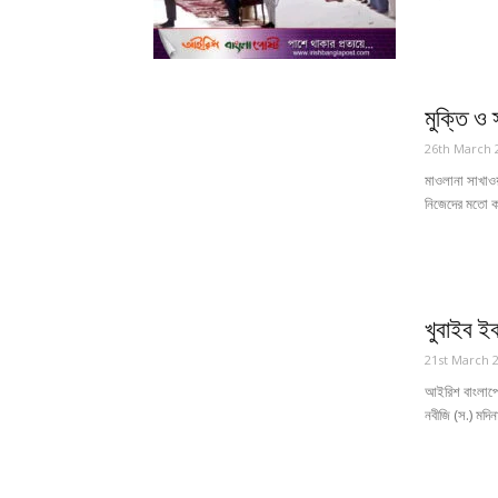
মুক্তি ও 
26th March 
মাওলানা সাখাওয
নিজেদের মতো ক
খুবাইব ইব
21st March 
আইরিশ বাংলাপোষ
নবীজি (স.) মদিন