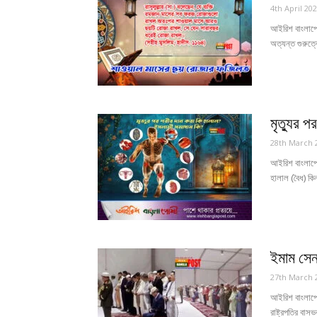
4th April 20
আইরিশ বাংলাপোষ
অত্যন্ত গুরুত্বে
মৃত্যুর 
28th March 
আইরিশ বাংলাপোষ
হালাল (বৈধ) কিন
ইমাম সেনা
27th March 
আইরিশ বাংলাপোষ
রাষ্ট্রপতির বাস