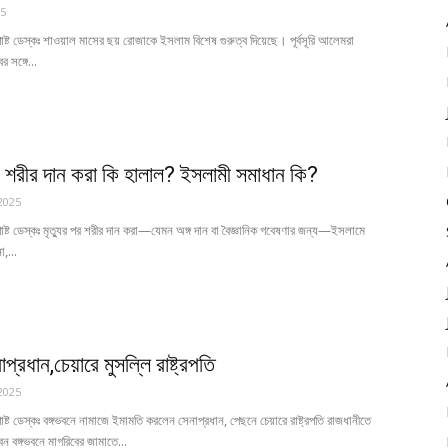
25
্ট ডেস্কঃ শাওয়াল মাসের ছয় রোজাকে ইসলাম বিশেষ গুরুত্ব দিয়েছে। পূর্বসূরি আলেমরা
র সঙ্গে...
পর শরীর দান করা কি হালাল? ইসলামী সমাধান কি?
2025
্ট ডেস্কঃ মৃত্যুর পর শরীর দান করা—যেমন অঙ্গ দান বা বৈজ্ঞানিক গবেষণার জন্য—ইসলামে
া,...
প্রধান,চেয়ারে মুসল্লি রাষ্ট্রপতি
2025
্ট ডেস্কঃ বঙ্গভবনে নামাজে ইমামতি করলেন সেনাপ্রধান, পেছনে চেয়ারে রাষ্ট্রপতি রাজধানীতে
ভবন বঙ্গভবনে মাগরিবের জামাতে...