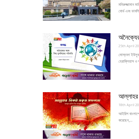
মনিরুজ্জামান ম
বোর্ড এবং ডাবলি
অনৈক্যের
25th April 2
মোস্তফা ইউসুফ
হেরাক্লিয়াস ও 
আল্লাহর
18th April 2
আইরিশ বাংলাপোষ্
করেছেন,...