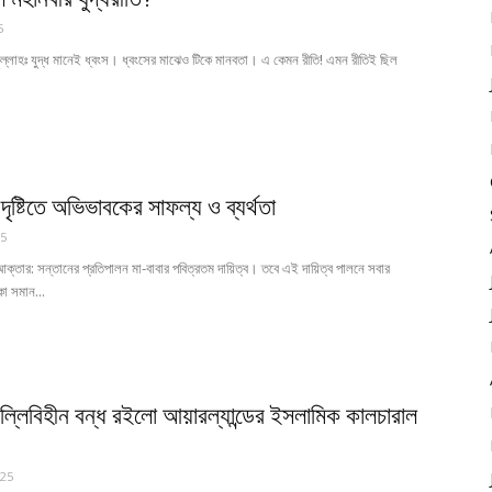
5
ল্লাহঃ যুদ্ধ মানেই ধ্বংস। ধ্বংসের মাঝেও টিকে মানবতা। এ কেমন রীতি! এমন রীতিই ছিল
ৃষ্টিতে অভিভাবকের সাফল্য ও ব্যর্থতা
5
ক্তার: সন্তানের প্রতিপালন মা-বাবার পবিত্রতম দায়িত্ব। তবে এই দায়িত্ব পালনে সবার
কা সমান...
ুসল্লিবিহীন বন্ধ রইলো আয়ারল্যান্ডের ইসলামিক কালচারাল
025