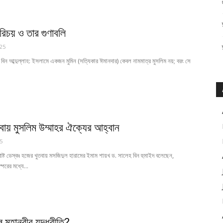
রিচয় ও তার গুণাবলি
25
ন বিন আব্দুল্লাহ: ইসলামে একজন মুমিন (সত্যিকার ঈমানদার) কেবল নামমাত্র মুসলিম নয়; বরং সে
বায় মুসলিম উম্মাহর ঐক্যের আহ্বান
5
্ট ডেস্কঃ হজের খুতবায় মসজিদুল হারামের ইমাম শায়খ ড. সালেহ বিন হুমাইদ বলেছেন,
পরের মধ্যে...
 মহানবীর যুদ্ধরীতি?