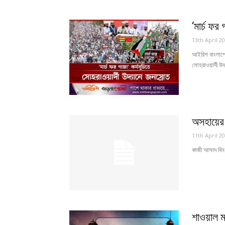
‘মার্চ ফর
13th April 2
আইরিশ বাংলাপোষ
সোহরাওয়ার্দী উদ
অসহায়ের
11th April 2
কাজী আসাদ বিন র
শাওয়াল 