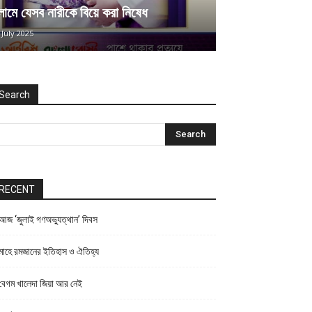
ামে যেসব নারীকে বিয়ে করা নিষেধ
 July 2025
Search
RECENT
আজ ‘জুলাই গণঅভ্যুত্থান’ দিবস
মাহে রমজানের ইতিহাস ও ঐতিহ্য
বেগম খালেদা জিয়া আর নেই