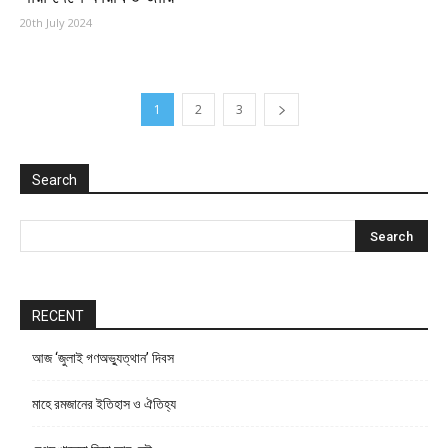
20th July 2024
1
2
3
Search
RECENT
আজ ‘জুলাই গণঅভ্যুত্থান’ দিবস
মাহে রমজানের ইতিহাস ও ঐতিহ্য