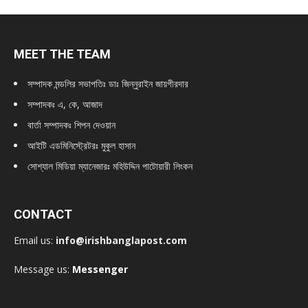
MEET THE TEAM
সম্পাদক মন্ডলির সভাপতিঃ
ডাঃ জিন্নুরাইন জায়গীরদার
সম্পাদকঃ এ, কে, আজাদ
বার্তা সম্পাদকঃ শিপন দেওয়ান
আইটি এডমিনিস্ট্রেটরঃ মুকুল হাসান
সোশ্যাল মিডিয়া ম্যানেজারঃ মহিউদ্দিন পাটোয়ারী লিংকন
CONTACT
Email us:
info@irishbanglapost.com
Message us:
Messenger