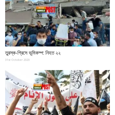
তুরস্ক-গ্রিসে ভূমিকম্প: নিহত ২২
31st October 2020