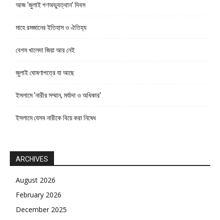
আজ ‘জুলাই গণঅভ্যুত্থান’ দিবস
মাহে রমজানের ইতিহাস ও ঐতিহ্য
বেগম খালেদা জিয়া আর নেই
জুলাই ঘোষণাপত্রে যা আছে
ইসলামে ‘নারীর সম্মান, মর্যাদা ও অধিকার’
ইসলামে যেসব নারীকে বিয়ে করা নিষেধ
ARCHIVES
August 2026
February 2026
December 2025