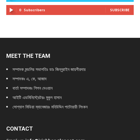
0
Subscribers
SUBSCRIBE
MEET THE TEAM
সম্পাদক মন্ডলির সভাপতিঃ
ডাঃ জিন্নুরাইন জায়গীরদার
সম্পাদকঃ এ, কে, আজাদ
বার্তা সম্পাদকঃ শিপন দেওয়ান
আইটি এডমিনিস্ট্রেটরঃ মুকুল হাসান
সোশ্যাল মিডিয়া ম্যানেজারঃ মহিউদ্দিন পাটোয়ারী লিংকন
CONTACT