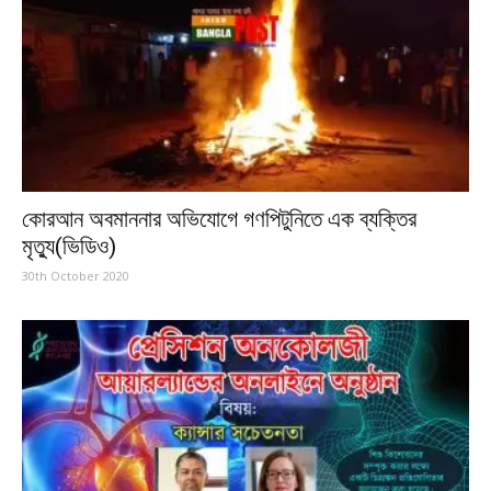
কোরআন অবমাননার অভিযোগে গণপিটুনিতে এক ব্যক্তির
মৃত্যু(ভিডিও)
30th October 2020