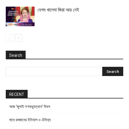
বেগম খালেদা জিয়া আর নেই
Search
RECENT
আজ ‘জুলাই গণঅভ্যুত্থান’ দিবস
মাহে রমজানের ইতিহাস ও ঐতিহ্য