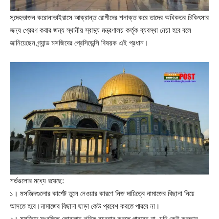
সন্দেহভাজন করোনাভাইরাসে আক্রান্ত রোগীদের শনাক্ত করে তাদের অধিকতর চিকিৎসার
জন্য প্রেরণ করার জন্য স্থানীয় স্বাস্থ্য মন্ত্রণালয় কর্তৃক ব্যবস্থা নেয়া হবে বলে
জানিয়েছেন গ্র্যান্ড মসজিদের প্রেসিডেন্সি বিষয়ক এই প্রধান।
শর্তগুলোর মধ্যে রয়েছে:
১। মসজিদগুলোর কার্পেট তুলে নেওয়ার কারণে নিজ দায়িত্বে নামাজের বিছানা নিয়ে
আসতে হবে।নামাজের বিছানা ছাড়া কেউ প্রবেশ করতে পারবে না।
২। মসজিদে সংরক্ষিত কোরআন শরিফ ব্যবহার করতে পারবেন না, যদি কেউ কুরআন