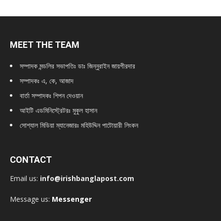
MEET THE TEAM
সম্পাদক মন্ডলির সভাপতিঃ
ডাঃ জিন্নুরাইন জায়গীরদার
সম্পাদকঃ এ, কে, আজাদ
বার্তা সম্পাদকঃ শিপন দেওয়ান
আইটি এডমিনিস্ট্রেটরঃ মুকুল হাসান
সোশ্যাল মিডিয়া ম্যানেজারঃ মহিউদ্দিন পাটোয়ারী লিংকন
CONTACT
Email us:
info@irishbanglapost.com
Message us:
Messenger