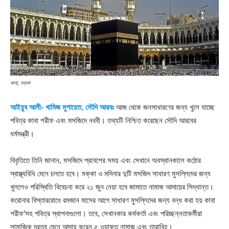
কাবা, মক্কা
আইয়ুব আলী- খামিজ মুশায়েত, সৌদি আরবঃ
আজ থেকে জনসাধারণের জন্য খুলে যাচ্ছে
পবিত্র কাবা শরীফ এবং মসজিদে নববী। তথ্যটি নিশ্চিত করেছেন সৌদি আরবের
ধর্মমন্ত্রী।
বিবৃতিতে তিনি জানান, মসজিদে প্রবেশের সময় এবং সেখানে অবস্থানকালে কঠোর
স্বাস্থ্যবিধি মেনে চলতে হবে। মক্কা ও মদিনার দুটি মসজিদ সাধারণ মুসল্লিদের জন্য
খুললেও পরিস্থিতি বিবেচনা করে ২১ জুন নেয়া হবে জামাতে নামাজ আদায়ের সিদ্ধান্ত।
করোনার বিস্তাররোধে রমজান মাসের আগে সাধারণ মুসল্লিদের জন্য বন্ধ করা হয় কাবা
শরীফ’সহ পবিত্র স্থাপনাগুলো। তবে, সেখানকার কর্মকর্তা এবং পরিচ্ছন্নতাকর্মীরা
সামাজিক দূরত্ব মেনে আদায় করেন ৫ ওয়াক্ত নামাজ এবং তারাবিহ।