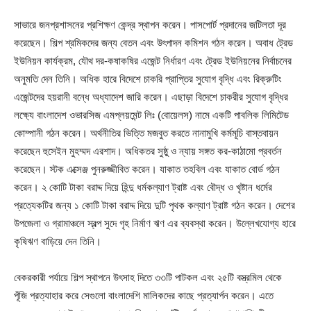
সাভারে জনপ্রশাসনের প্রশিক্ষণ কেন্দ্র স্থাপন করেন। পাসপোর্ট প্রদানের জটিলতা দূর
করেছেন। শিল্প শ্রমিকদের জন্য বেতন এবং উৎপাদন কমিশন গঠন করেন। অবাধ ট্রেড
ইউনিয়ন কার্যক্রম, যৌথ দর-কষাকষির এজেন্ট নির্ধারণ এবং ট্রেড ইউনিয়নের নির্বাচনের
অনুমতি দেন তিনি। অধিক হারে বিদেশে চাকরি প্রাপ্তির সুযোগ বৃদ্ধি এবং রিক্রুটিং
এজেন্টদের হয়রানী বন্ধে অধ্যাদেশ জারি করেন। এছাড়া বিদেশে চাকরীর সুযোগ বৃদ্ধির
লক্ষ্যে বাংলাদেশ ওভারসিজ এমপ্লয়মেন্ট লিঃ (বোয়েলস) নামে একটি পাবলিক লিমিটেড
কোম্পানী গঠন করেন। অর্থনীতির ভিত্তি মজবুত করতে নানামুখি কর্মমূচি বাস্তবায়ন
করেছেন হুসেইন মুহম্মদ এরশাদ। অধিকতর সুষ্ঠু ও ন্যায় সঙ্গত কর-কাঠামো প্রবর্তন
করেছেন। স্টক এক্সেঞ্জ পুনরুজ্জীবিত করেন। যাকাত তহবিল এবং যাকাত বোর্ড গঠন
করেন। ২ কোটি টাকা বরাদ্দ দিয়ে হিন্দু ধর্মকল্যাণ ট্রাষ্ট এবং বৌদ্ধ ও খৃষ্টান ধর্মের
প্রত্যেকটির জন্য ১ কোটি টাকা বরাদ্দ দিয়ে দুটি পৃথক কল্যাণ ট্রাষ্ট গঠন করেন। দেশের
উপজেলা ও গ্রামাঞ্চলে স্বল্প সুদে গৃহ নির্মাণ ঋণ এর ব্যবস্থা করেন। উল্লেখযোগ্য হারে
কৃষিঋণ বাড়িয়ে দেন তিনি।
বেকরকারী পর্যায়ে শিল্প স্থাপনে উৎসাহ দিতে ৩৩টি পাটকল এবং ২৫টি বস্ত্রমিল থেকে
পূঁজি প্রত্যাহার করে সেগুলো বাংলাদেশি মালিকদের কাছে প্রত্যার্পন করেন। এতে