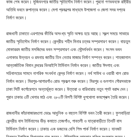
কাজ শেষ করেন। মুজিবনগরে জাতীয় স্মৃতিসৌধ নির্মাণ করেন। পুরনো গণভবনকে রাষ্ট্রীয়
অতিথি ভবনে রুপান্তর করেন। মেগা প্রকল্পের মাধ্যমে উপজেলা ও জেলা সদর দপ্তর
নির্মাণ করেন।
রাজধানী ঢাকাতে এরশাদের কীর্তির অসংখ্য স্মৃতি অক্ষয় হয়ে আছে। স্বল্প সময়ে সাভারে
জাতীয় স্মৃতিসৌধ নির্মাণ করেন। কেন্দ্রীয় শহীদ মিনার চত্বর সম্প্রসারণ করেন। বায়তুল
মোকাররম জাতীয় মসজিদের ভবন সম্প্রসারণ এবং সৌন্দর্যবর্ধন করেন। সংসদ ভবন
এলাকার উন্নয়ন ও রমনায় জাতীয় তিন নেতার মাজার নির্মাণ সম্পন্ন করেন। শাহজালাল
আন্তর্জাতিক বিমান বন্দরের ভিআইপি টার্মিনাল নির্মান করেন। জাতীয় ঈদগাহ এবং
সচিবালয়ের সামনে নাগরিক সংবর্ধনা কেন্দ্র নির্মাণ করেন। নর্থ সাউথ ও ওয়ারী খাল রোড
নির্মান করেন। মিরপুর-আগারগাঁও রোড প্রকল্প শুরু করেন। মিরপুর ও গুলশান পৌরসভাকে
ঢাকা সিটি কর্পোরেশনে অন্তর্ভূক্ত করেন। উত্তরা ও বারিধারায় নতুন প্লট বরাদ্দ দেন।
পুরান ঢাকার ৩টি খেলার মাঠ এবং ২৮০টি বিপণী বিশিষ্ট ধুপখোলা কমপ্লেক্স তৈরি করেন।
রাজধানীর কাঁচাবাজারগুলো ভেঙে আধুনিক ও বহুতল বিশিষ্ট ভবন তৈরী করেন। ফুলবাড়িয়া
কেন্দ্রীয় বাস টার্মিনালের ভীড় কমাতে তেজগাঁও, গাবতলী ও যাত্রাবাড়ীতে তিনটি বাস
টার্মিনাল নির্মাণ করেন। ঢাকায় এক ডজনের বেশি শিশু পার্ক নির্মাণ করেন। যানজট
নিরসনে ট্রাফিক সিগন্যাল চালু করেন। ঐতিহাসিক আহসান মঞ্জিল সংস্কার করেন।