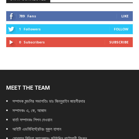
789
Fans
LIKE
1
Followers
FOLLOW
0
Subscribers
SUBSCRIBE
MEET THE TEAM
সম্পাদক মন্ডলির সভাপতিঃ
ডাঃ জিন্নুরাইন জায়গীরদার
সম্পাদকঃ এ, কে, আজাদ
বার্তা সম্পাদকঃ শিপন দেওয়ান
আইটি এডমিনিস্ট্রেটরঃ মুকুল হাসান
সোশ্যাল মিডিয়া ম্যানেজারঃ মহিউদ্দিন পাটোয়ারী লিংকন