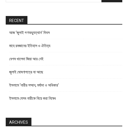
RECENT
আজ ‘জুলাই গণঅভ্যুত্থান’ দিবস
মাহে রমজানের ইতিহাস ও ঐতিহ্য
বেগম খালেদা জিয়া আর নেই
জুলাই ঘোষণাপত্রে যা আছে
ইসলামে ‘নারীর সম্মান, মর্যাদা ও অধিকার’
ইসলামে যেসব নারীকে বিয়ে করা নিষেধ
ARCHIVES