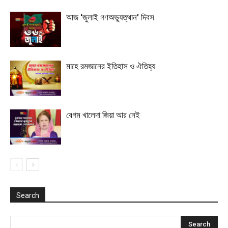
আজ ‘জুলাই গণঅভ্যুত্থান’ দিবস
মাহে রমজানের ইতিহাস ও ঐতিহ্য
বেগম খালেদা জিয়া আর নেই
Search