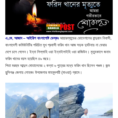
এ,কে, আজাদ – আইরিশ বাংলাপোষ্ট ডেস্কঃ
আয়ারল্যান্ডের ডোনেগালের বান্দুরান নিবাসী,
বাংলাদেশী কমিউনিটির পরিচিত মুখ প্রবাসী ফরিদ খান আজ সড়ক দুর্ঘটনায় না ফেরার
দেশে চলে গেলেন। ইন্না লিল্লাহি ওয়া ইন্নাইলাইহি ওয়া রাজিউন। মৃত্যুকালে জনাব
ফরিদ খানের বয়স হয়েছিল ৪৯ বছর।
পিতা মরহুম আব্দুল মোতালেবের ২ কন্যা ৬ পুত্রের মধ্যে ফরিদ খান ছিলেন পঞ্চম। জন্ম
মুন্সিগঞ্জ জেলায় লোহজং উপজেলার মাহমুদপট্টি (মাওয়া) গ্রামে।