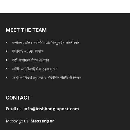
MEET THE TEAM
সম্পাদক মন্ডলির সভাপতিঃ
ডাঃ জিন্নুরাইন জায়গীরদার
সম্পাদকঃ এ, কে, আজাদ
বার্তা সম্পাদকঃ শিপন দেওয়ান
আইটি এডমিনিস্ট্রেটরঃ মুকুল হাসান
সোশ্যাল মিডিয়া ম্যানেজারঃ মহিউদ্দিন পাটোয়ারী লিংকন
CONTACT
Email us:
info@irishbanglapost.com
Message us:
Messenger