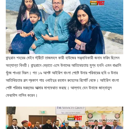
বান্দুরান শহরের মেইন স্ট্রীটে তাজমহল কারী হাউজের সত্ত্বাধিকারী জনাব ফরিদ ছিলেন
অত্যান্ত বিনয়ী। বান্দুরানে বেড়াতে এসে উনাদের আতিথেয়তায় মুগ্ধ হননি এমন বাঙালি
খুঁজে পাওয়া বিরল। গত ১৯ আগষ্ট আইরিশ বাংলা পোষ্টে উনার পরিবারের ছবি ও উনার
আতিথিয়তার গল্প প্রকাশ পায় ওবাইদুর রহমান রুহেলের রিপোর্ট থেকে। আইরিশ বাংলা
পোষ্ট পরিবার মরহুমের আত্মার মাগফেরাত করছে। আল্লাহ যেন উনাকে জান্নাতুল
ফেরদৌস নাসিব করেন।