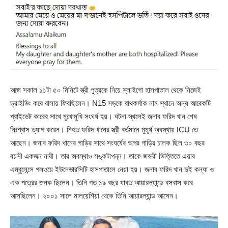
আজ সকাল ১১টা ৫০ মিনিটে স্ত্রী পু্ত্রকে নিয়ে স্লাইগো হাসপাতাল থেকে নিজেই
ড্রাইভিং করে বাসায় ফিরছিলেন। N15 সড়কে রাথকর্মাক নাম স্থানে অন্য আরেকটি
প্রাইভেট কারের সাথে মুখোমুখি সংঘর্ষ হয়। ঘটনা স্থলেই জনাব ফরিদ খান শেষ
নিঃশ্বাস ত্যাগ করেন। নিহত ফরিদ খানের স্ত্রী বর্তমানে মুমূর্ষ অবস্থায় ICU তে
আছেন। জনাব ফরিদ খানের গাড়ির সাথে সংঘর্ষের অপর গাড়ির চালক ছিল ৩০ বছর
বয়সী একজন নারী। তার অবস্থাও সঙ্কটাপন্ন। তাকে জরুরী ভিত্তিতে এয়ার
এম্বুলেন্সে গলওয়ে ইউনেভারসিটি হাসপাতালে নেয়া হয়। জনাব ফরিদ খান দুই কন্যা ও
এক পত্রের জনক ছিলেন। তিনি গত ১৯ বছর যাবত আয়ারল্যান্ডে বসবাস করে
আসছিলেন। ২০০১ সালে মালয়েশিয়া থেকে তিনি আয়ারল্যান্ড আসেন।