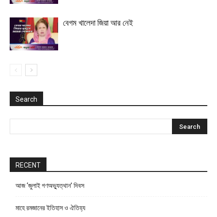
বেগম খালেদা জিয়া আর নেই
Search
RECENT
আজ ‘জুলাই গণঅভ্যুত্থান’ দিবস
মাহে রমজানের ইতিহাস ও ঐতিহ্য