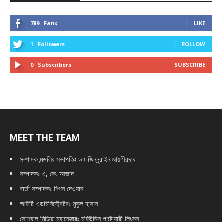
789
Fans
LIKE
1
Followers
FOLLOW
0
Subscribers
SUBSCRIBE
MEET THE TEAM
সম্পাদক মন্ডলির সভাপতিঃ
ডাঃ জিন্নুরাইন জায়গীরদার
সম্পাদকঃ এ, কে, আজাদ
বার্তা সম্পাদকঃ শিপন দেওয়ান
আইটি এডমিনিস্ট্রেটরঃ মুকুল হাসান
সোশ্যাল মিডিয়া ম্যানেজারঃ মহিউদ্দিন পাটোয়ারী লিংকন