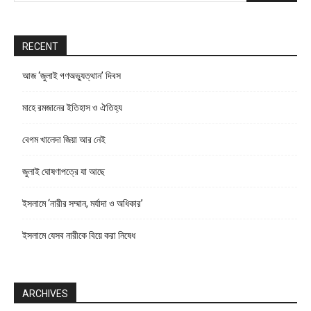
RECENT
আজ ‘জুলাই গণঅভ্যুত্থান’ দিবস
মাহে রমজানের ইতিহাস ও ঐতিহ্য
বেগম খালেদা জিয়া আর নেই
জুলাই ঘোষণাপত্রে যা আছে
ইসলামে ‘নারীর সম্মান, মর্যাদা ও অধিকার’
ইসলামে যেসব নারীকে বিয়ে করা নিষেধ
ARCHIVES