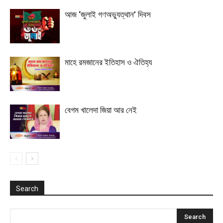
আজ ‘জুলাই গণঅভ্যুত্থান’ দিবস
মাহে রমজানের ইতিহাস ও ঐতিহ্য
বেগম খালেদা জিয়া আর নেই
Search