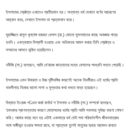
ইসলামের শ্রেষ্ঠত্ব এখানেও প্রতীয়মান হয়। অন্যান্য ধর্ম যেখানে বর্ণের আচরণের
আহ্বান করে, সেখানে ইসলাম তা প্রত্যাখান করে।
মুয়াজ্জিনে রাসুল কৃষ্ণাঙ্গ হজরত বেলাল (রা.) কোনো মুসলমানের কাছে অবজ্ঞার পাত্র
হননি। একত্ববাদে বিশ্বাসী হওয়ায় এবং অধিকতর আমল করায় তিনি শ্রেষ্ঠত্ব ও
সম্মানের আসনে ভূষিত হয়েছিলেন।
নবীজি (সা.) বলেছেন, আমি মে’রাজে জান্নাতের মধ্যে বেলালের পদধ্বনি শুনতে পেয়েছি।
ইসলামের এমন উদারতা ও উচ্চ দৃষ্টিভঙ্গির কারণেই অনেক বিধর্মীরাও এই ধর্মের প্রতি
অবলীলায় নিজের ভালো লাগা ও মুগ্ধতার কথা বলতে বাধ্য হয়েছেন।
বিখ্যাত ইংরেজ পণ্ডিত জর্জ বার্নার্ড শ ইসলাম ও নবীজি (সা.) সম্পর্কে বলেছেন,
‘চমৎকার প্রাণবন্ততার কারণে মোহাম্মদের ধর্মের প্রতি আমি সবসময় সুউচ্চ ধারণা পোষণ
করি। আমার কাছে মনে হয় এটাই একমাত্র ধর্ম যেটা সদা পরিবর্তনশীল জীবনযাত্রার
সঙ্গে অঙ্গীভূত হওয়ার ক্ষমতা রাখে, যা প্রত্যেক যুগেই মানুষের হৃদয়ে আবেদন রাখতে