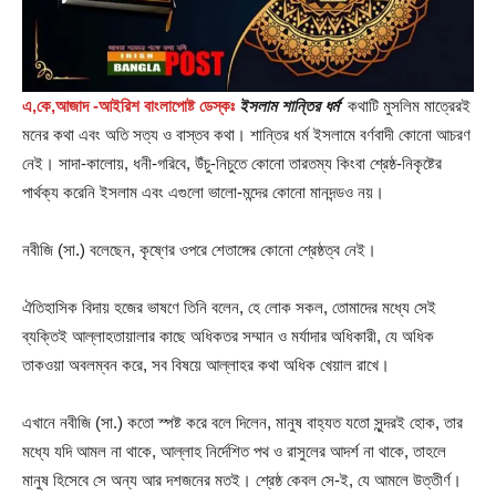
এ,কে,আজাদ -আইরিশ বাংলাপোষ্ট ডেস্কঃ
ইসলাম শান্তির ধর্ম
‘
কথাটি মুসলিম মাত্রেরই
মনের কথা এবং অতি সত্য ও বাস্তব কথা। শান্তির ধর্ম ইসলামে বর্ণবাদী কোনো আচরণ
নেই। সাদা-কালোয়, ধনী-গরিবে, উঁচু-নিচুতে কোনো তারতম্য কিংবা শ্রেষ্ঠ-নিকৃষ্টের
পার্থক্য করেনি ইসলাম এবং এগুলো ভালো-মন্দের কোনো মানদন্ডও নয়।
নবীজি (সা.) বলেছেন, কৃষ্ণের ওপরে শেতাঙ্গের কোনো শ্রেষ্ঠত্ব নেই।
ঐতিহাসিক বিদায় হজের ভাষণে তিনি বলেন, হে লোক সকল, তোমাদের মধ্যে সেই
ব্যক্তিই আল্লাহতায়ালার কাছে অধিকতর সম্মান ও মর্যাদার অধিকারী, যে অধিক
তাকওয়া অবলম্বন করে, সব বিষয়ে আল্লাহর কথা অধিক খেয়াল রাখে।
এখানে নবীজি (সা.) কতো স্পষ্ট করে বলে দিলেন, মানুষ বাহ্যত যতো সুন্দরই হোক, তার
মধ্যে যদি আমল না থাকে, আল্লাহ নির্দেশিত পথ ও রাসুলের আদর্শ না থাকে, তাহলে
মানুষ হিসেবে সে অন্য আর দশজনের মতই। শ্রেষ্ঠ কেবল সে-ই, যে আমলে উত্তীর্ণ।