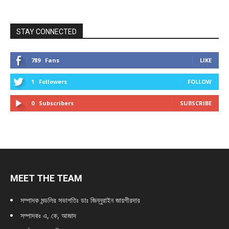
STAY CONNECTED
789
Fans
LIKE
1
Followers
FOLLOW
0
Subscribers
SUBSCRIBE
MEET THE TEAM
সম্পাদক মন্ডলির সভাপতিঃ
ডাঃ জিন্নুরাইন জায়গীরদার
সম্পাদকঃ এ, কে, আজাদ