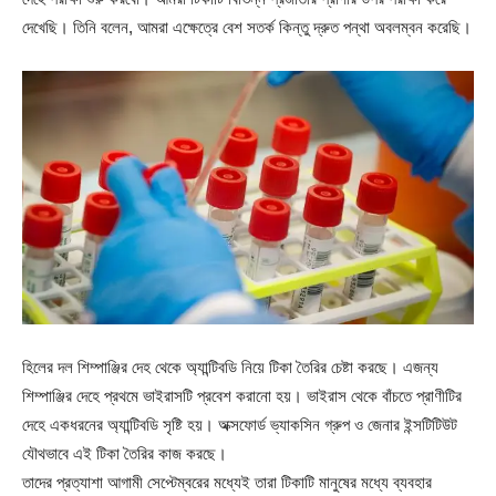
দেখেছি। তিনি বলেন, আমরা এক্ষেত্রে বেশ সতর্ক কিন্তু দ্রুত পন্থা অবলম্বন করেছি।
হিলের দল শিম্পাঞ্জির দেহ থেকে অ্যান্টিবডি নিয়ে টিকা তৈরির চেষ্টা করছে। এজন্য
শিম্পাঞ্জির দেহে প্রথমে ভাইরাসটি প্রবেশ করানো হয়। ভাইরাস থেকে বাঁচতে প্রাণীটির
দেহে একধরনের অ্যান্টিবডি সৃষ্টি হয়। অক্সফোর্ড ভ্যাকসিন গ্রুপ ও জেনার ইন্সটিটিউট
যৌথভাবে এই টিকা তৈরির কাজ করছে।
তাদের প্রত্যাশা আগামী সেপ্টেম্বরের মধ্যেই তারা টিকাটি মানুষের মধ্যে ব্যবহার