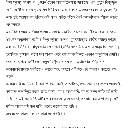
বিশ্ব স্বাস্থ্য সংস্থা ‘হু’ (ওয়ার্ল্ড হেলথ অর্গানাইজেশন) জানাচ্ছে, এই মুহূর্তে বিশ্বজুড়ে
মোট ৭০ টি করোনার ভ্যাকসিন তৈরি করা হচ্ছে। চিনে একদল গবেষক ও যুক্তরাষ্ট্রে
অপর দুই গবেষক দল ইতিমধ্যেই মানব শরীরে তাঁদের তৈরি ভ্যাকসিনের পরীক্ষা করতে
শুরু করেছে।
আমেরিকার খাদ্য ও ঔষধ প্রশাসন এখনও কোভিভ-১৯ রোগের চিকিৎসার জন্য কোনো
ঔষধকে অনুমোদন দেয়নি। বিশ্ব স্বাস্থ্য সংস্থা, যুক্তরাজ্যের জাতীয় স্বাস্থ্য দপ্তর
এবং অস্ট্রেলিয়ার স্বাস্থ্য দপ্তর ফ্লাভিপাইরাভির ওষুধটিকে এখনও অনুমোদন দেয়নি।
ইতালিতে ট্রায়ালে ভালো ফল পাওয়া গেছে তবে সরকারিভাবে এখনও অনুমোদন দেয়নি।
বর্তমানে বিশ্বের ২০টি দেশে ওষুধটির ট্রায়াল চলছে। অ্যাভিগান সত্যি যদি
করোনাভাইরাসকে প্রতিরো’ধ করতে পারে, তাহলে এটি হবে এই শতকের সবচেয়ে বড়
অর্জন।
করোনা ভাইরাস নিয়ে বিশ্বব্যাপি যখন সবাই আতংকিত, তখন এই সংবাদগুলো আসলেই
সবাইকে আশান্বিত করবে তাতে সন্দেহ নেই। আশা করি, সমগ্র মানব জাতি ধর্ম জাতি
নির্বিশেষে এই মরণঘাতি ভাইরাসের বিরুদ্ধে যুদ্ধে দ্রুতই জয়লাভ করতে পারবে। সেই
পর্যন্ত আমরা যদি ঘরে থাকি, তবেই করোনা হবে বন্দি ।
তবে জিতব আমরা, জিতবে আমাদের পৃথিবী।।