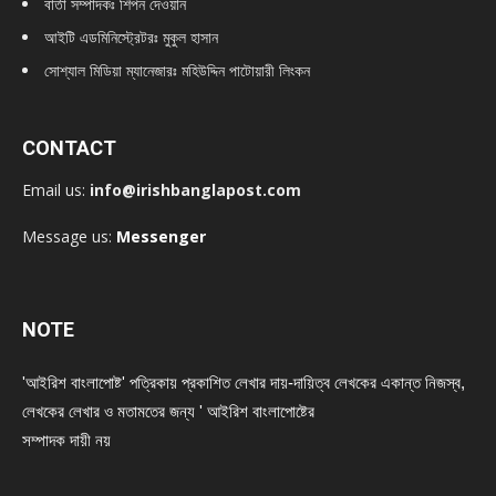
বার্তা সম্পাদকঃ শিপন দেওয়ান
আইটি এডমিনিস্ট্রেটরঃ মুকুল হাসান
সোশ্যাল মিডিয়া ম্যানেজারঃ মহিউদ্দিন পাটোয়ারী লিংকন
CONTACT
Email us:
info@irishbanglapost.com
Message us:
Messenger
NOTE
'আইরিশ বাংলাপোষ্ট' পত্রিকায় প্রকাশিত লেখার দায়-দায়িত্ব লেখকের একান্ত নিজস্ব,
লেখকের লেখার ও মতামতের জন্য ' আইরিশ বাংলাপোষ্টের
সম্পাদক দায়ী নয়