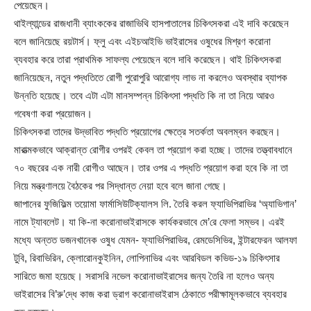
পেয়েছেন।
থাইল্যান্ডের রাজধানী ব্যাংককের রাজাভিথি হাসপাতালের চিকিৎসকরা এই দাবি করেছেন
বলে জানিয়েছে রয়টার্স। ফ্লু এবং এইচআইভি ভাইরাসের ওষুধের মিশ্রণ করোনা
ব্যবহার করে তারা প্রাথমিক সাফল্য পেয়েছেন বলে দাবি করেছেন। থাই চিকিৎসকরা
জানিয়েছেন, নতুন পদ্ধতিতে রোগী পুরোপুরি আরোগ্য লাভ না করলেও অবস্থার ব্যাপক
উন্নতি হয়েছে। তবে এটা এটা মানসম্পন্ন চিকিৎসা পদ্ধতি কি না তা নিয়ে আরও
গবেষণা করা প্রয়োজন।
চিকিৎসকরা তাদের উদ্ভাবিত পদ্ধতি প্রয়োগের ক্ষেত্রে সতর্কতা অবলম্বন করছেন।
মারাত্মকভাবে আক্রান্ত রোগীর ওপরই কেবল তা প্রয়োগ করা হচ্ছে। তাদের তত্ত্বাবধানে
৭০ বছরের এক নারী রোগীও আছেন। তার ওপর এ পদ্ধতি প্রয়োগ করা হবে কি না তা
নিয়ে মন্ত্রণালয়ে বৈঠকের পর সিদ্ধান্ত নেয়া হবে বলে জানা গেছে।
জাপানের ফুজিফিল্ম তয়োমা ফার্মাসিউটিক্যালস লি. তৈরি করল ফ্যাভিপিরাভির ‘অ্যাভিগান’
নামে ট্যাবলেট। যা কি-না করোনাভাইরাসকে কার্যকরভাবে মে’রে ফেলা সম্ভব। এরই
মধ্যে অন্তত ডজনখানেক ওষুধ যেমন- ফ্যাভিপিরাভির, রেমডেসিভির, ইন্টারফেরন আলফা
টুবি, রিবাভিরিন, ক্লোরোনকুইনিন, লোপিনাভির এবং আরবিডল কভিড-১৯ চিকিৎসার
সারিতে জমা হয়েছে। সরাসরি নভেল করোনাভাইরাসের জন্য তৈরি না হলেও অন্য
ভাইরাসের বি’রু’দ্ধে কাজ করা ড্রাগ করোনাভাইরাস ঠেকাতে পরীক্ষামূলকভাবে ব্যবহার