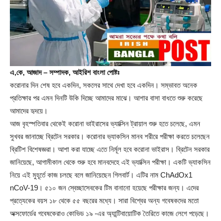
এ,কে, আজাদ – সম্পাদক, আইরিশ বাংলা পোষ্টঃ
করোনার দিন শেষ হবে একদিন, সকলের সাথে দেখা হবে একদিন। সম্ভাবত অনেক
প্রতিক্ষার পর এমন দিনটি উকি দিচ্ছে আমাদের মাঝে। আশার বাসা বাধতে শুরু করেছে
আমাদের হৃদয়ে।
আজ বৃহস্পতিবার থেকেই করোনা ভাইরাসের ভ্যাক্সিন ট্রায়াল শুরু হতে চলেছে, এমন
সুখবর জানাচ্ছে ব্রিটেন সরকার। করোনার ভ্যাকসিন মানব শরীরে পরীক্ষা করতে চলেছেন
ব্রিটিশ বিশেষজ্ঞরা। আশা করা যাচ্ছে এতে নির্মূল হবে করোনা ভাইরাস। ব্রিটেন সরকার
জানিয়েছে, আগামীকাল থেকে শুরু হবে মানবদেহে এই ভ্যাক্সিন পরীক্ষা। একটি ভ্যাকসিন
নিয়ে এই মুহূর্তে কাজ চলছে বলে জানিয়েছেন গিলবার্ট। এটির নাম ChAdOx1
nCoV-19। ৫১০ জন স্বেচ্ছাসেবকের টিম বানানো হয়েছে পরীক্ষার জন্য। এদের
প্রত্যেকের বয়স ১৮ থেকে ৫৫ বছরের মধ্যে। সারা বিশ্বের অন্য গবেষকদের মতো
অক্সফোর্ডের গবেষকেরাও কোভিড ১৯ -এর অ্যান্টিবায়োটিক তৈরিতে কাজে লেগে পড়েছে।