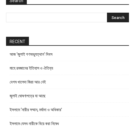
Search
RECENT
আজ ‘জুলাই গণঅভ্যুত্থান’ দিবস
মাহে রমজানের ইতিহাস ও ঐতিহ্য
বেগম খালেদা জিয়া আর নেই
জুলাই ঘোষণাপত্রে যা আছে
ইসলামে ‘নারীর সম্মান, মর্যাদা ও অধিকার’
ইসলামে যেসব নারীকে বিয়ে করা নিষেধ