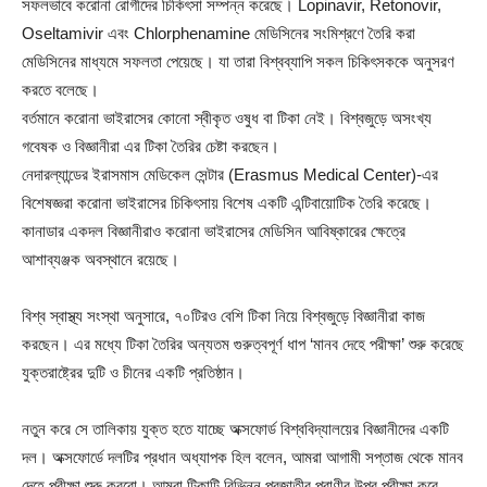
সফলভাবে করোনা রোগীদের চিকিৎসা সম্পন্ন করেছে। Lopinavir, Retonovir,
Oseltamivir এবং Chlorphenamine মেডিসিনের সংমিশ্রণে তৈরি করা
মেডিসিনের মাধ্যমে সফলতা পেয়েছে। যা তারা বিশ্বব্যাপি সকল চিকিৎসককে অনুসরণ
করতে বলেছে।
বর্তমানে করোনা ভাইরাসের কোনো স্বীকৃত ওষুধ বা টিকা নেই। বিশ্বজুড়ে অসংখ্য
গবেষক ও বিজ্ঞানীরা এর টিকা তৈরির চেষ্টা করছেন।
নেদারল্যান্ডের ইরাসমাস মেডিকেল সেন্টার (Erasmus Medical Center)-এর
বিশেষজ্ঞরা করোনা ভাইরাসের চিকিৎসায় বিশেষ একটি এন্টিবায়োটিক তৈরি করেছে।
কানাডার একদল বিজ্ঞানীরাও করোনা ভাইরাসের মেডিসিন আবিষ্কারের ক্ষেত্রে
আশাব্যঞ্জক অবস্থানে রয়েছে।
বিশ্ব স্বাস্থ্য সংস্থা অনুসারে, ৭০টিরও বেশি টিকা নিয়ে বিশ্বজুড়ে বিজ্ঞানীরা কাজ
করছেন। এর মধ্যে টিকা তৈরির অন্যতম গুরুত্বপূর্ণ ধাপ ‘মানব দেহে পরীক্ষা’ শুরু করেছে
যুক্তরাষ্ট্রের দুটি ও চীনের একটি প্রতিষ্ঠান।
নতুন করে সে তালিকায় যুক্ত হতে যাচ্ছে অক্সফোর্ড বিশ্ববিদ্যালয়ের বিজ্ঞানীদের একটি
দল। অক্সফোর্ডে দলটির প্রধান অধ্যাপক হিল বলেন, আমরা আগামী সপ্তাজ থেকে মানব
দেহে পরীক্ষা শুরু করবো। আমরা টিকাটি বিভিন্ন প্রজাতীর প্রাণীর উপর পরীক্ষা করে