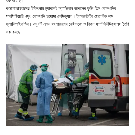
শুরু হয়েছে।
করোনাভাইরাসের চিকিৎসায় ট্যাবলেট অ্যাভিগান জাপানের ফুজি ফিল্ম কোম্পানির
সাবসিডিয়ারি ওষুধ কোম্পানি তয়োমা কেমিক্যাল। ট্যাবলেটটির জেনেরিক নাম
ফ্লাভিপাইরাভির। ওষুধটি এখন বাংলাদেশের বেক্সিমকো ও বিকন ফার্মাসিউটিক্যালস তৈরি
শুরু করছে।