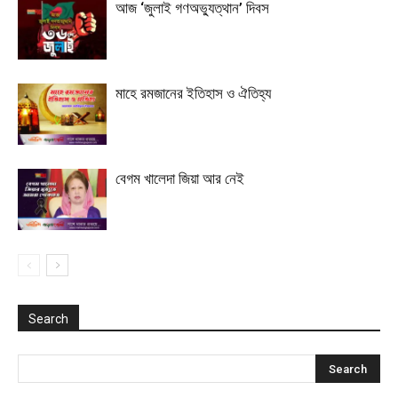
আজ ‘জুলাই গণঅভ্যুত্থান’ দিবস
মাহে রমজানের ইতিহাস ও ঐতিহ্য
বেগম খালেদা জিয়া আর নেই
Search