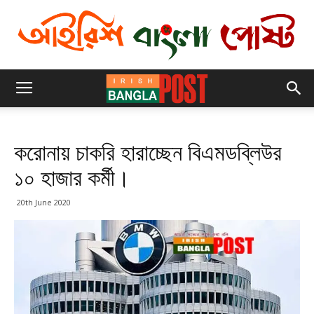
করোনায় চাকরি হারাচ্ছেন বিএমডব্লিউর
১০ হাজার কর্মী।
20th June 2020