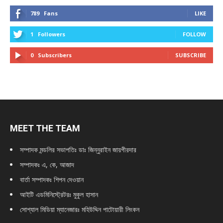
789
Fans
LIKE
1
Followers
FOLLOW
0
Subscribers
SUBSCRIBE
MEET THE TEAM
সম্পাদক মন্ডলির সভাপতিঃ
ডাঃ জিন্নুরাইন জায়গীরদার
সম্পাদকঃ এ, কে, আজাদ
বার্তা সম্পাদকঃ শিপন দেওয়ান
আইটি এডমিনিস্ট্রেটরঃ মুকুল হাসান
সোশ্যাল মিডিয়া ম্যানেজারঃ মহিউদ্দিন পাটোয়ারী লিংকন