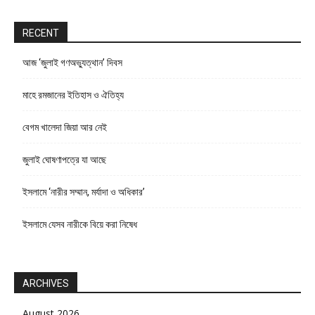
RECENT
আজ ‘জুলাই গণঅভ্যুত্থান’ দিবস
মাহে রমজানের ইতিহাস ও ঐতিহ্য
বেগম খালেদা জিয়া আর নেই
জুলাই ঘোষণাপত্রে যা আছে
ইসলামে ‘নারীর সম্মান, মর্যাদা ও অধিকার’
ইসলামে যেসব নারীকে বিয়ে করা নিষেধ
ARCHIVES
August 2026