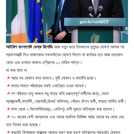
আইরিশ বাংলাপোষ্ট ডেস্ক রিপোর্টঃ
আজ নতুন করে তিনজনের মৃত্যুর ঘোষণা আসার পর
প্রধানমন্ত্রী লিও ভারাতকার লকডাউনের ঘোষণা দিলেন যা কার্যকর হবে আজ মধ্যরাত
থেকে এবং চলমান থাকবে এপ্রিলের ১২ তারিখ পর্যন্ত।
যা করা যাবে না
প্রায় সব দোকান বন্ধ থাকবে। মুদী দোকান ও ফার্মেসি ছাড়া।
বাসার সামনে পরিবারের সবাই একত্রিত হওয়া যাবেনা।
গণ পরিবহন চালু থাকবে শুধু মাত্র অতি গুরুত্বপূর্ণ কর্মীদের জন্য, যেমন
স্বাস্থ্যকর্মী,ফার্মেসী, গ্রোসারী,রিসার্চ অফিসার, পেট্রল ষ্টেশন কর্মী, ফায়ার সার্ভিস কর্মী।
বাসা থেকে ২ কিলোমিটারের(১.২মাইল) বেশী দূরত্ব অতিক্রম করা যাবেনা।
৭০ বছরের বেশী বয়স্কদের এবং যাদের ক্রনিক ডিজিজ আছে তাদের ঘর থেকে বেড়
হতে নিষেধ করা হয়েছে।
ক্রমেই বিশ্বজুড়ে মারাত্মক আকার ধারণ করা করণা ভাইরাসের প্রাদুর্ভাব ঠেকাতে