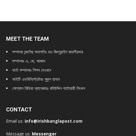
MEET THE TEAM
সম্পাদক মন্ডলির সভাপতিঃ
ডাঃ জিন্নুরাইন জায়গীরদার
সম্পাদকঃ এ, কে, আজাদ
বার্তা সম্পাদকঃ শিপন দেওয়ান
আইটি এডমিনিস্ট্রেটরঃ মুকুল হাসান
সোশ্যাল মিডিয়া ম্যানেজারঃ মহিউদ্দিন পাটোয়ারী লিংকন
CONTACT
Email us:
info@irishbanglapost.com
Message us:
Messenger