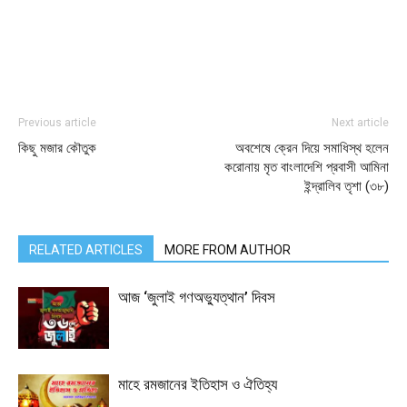
Previous article
Next article
কিছু মজার কৌতুক
অবশেষে ক্রেন দিয়ে সমাধিস্থ হলেন
করোনায় মৃত বাংলাদেশি প্রবাসী আমিনা
ইন্দ্রালিব তৃশা (৩৮)
RELATED ARTICLES
MORE FROM AUTHOR
আজ ‘জুলাই গণঅভ্যুত্থান’ দিবস
মাহে রমজানের ইতিহাস ও ঐতিহ্য