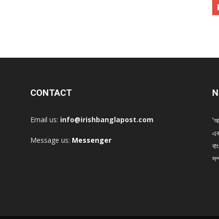
CONTACT
N
Email us:
info@irishbanglapost.com
'আ
এক
Message us:
Messenger
বাং
সম