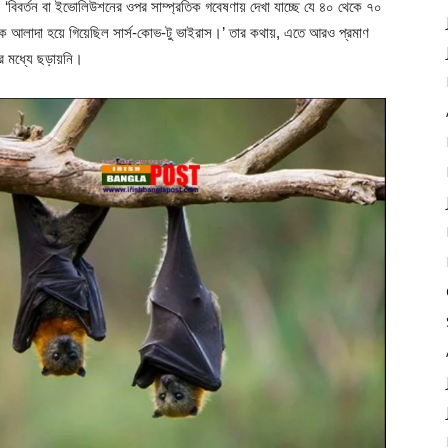
েন, ‘বিবর্তন বা ইভোলিউশনের ওপর সাম্প্রতিক গবেষণায় দেখা যাচ্ছে যে ৪০ থেকে ৭০
থেকে আলাদা হয়ে গিয়েছিল সার্স-কোভ-টু ভাইরাস।’ তার কথায়, এতে আরও প্রমাণ
র মধ্যে ছড়ায়নি।