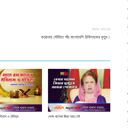
Next article
করোনায় সৌদিতে পাঁচ বাংলাদেশি চিকিৎসকের মৃত্যু।
তিহাস ও ঐতিহ্য
বেগম খালেদা জিয়া আর নেই