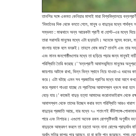
তানশির সঙ্গে একমত কেনিয়ার মাসাই মারা বিশ্ববিদ্যালয়ে বন্যপ্র
‘বিবর্তনের দিক থেকে বলতে গেলে, মানুষ ও বাদুড়ের মধ্যে পার্
সম্ভবত : মাঝখানে অন্য আরেকটা প্রাণী বা হোস্ট‌–এর মধ্যে দিয়
তারা সরাসরি মানুষের মধ্যে এটা ছড়ায়নি। অনেকে সন্দেহ করেন, 
বাংলায় যাকে বলে বনরুই। তাহলে দোষ কার? তানশি এবং তার সহযো
এবং মানব জনগোষ্ঠীগুলোর মধ্যে তা ছড়িয়ে পড়ার জন্য মানুষই দায
পরিস্থিতি তৈরি করেছে।’ ‘বন্যপ্রাণী আবাসভূমিতে মানুষের অনুপ্রবে
জায়গায় আটকে রাখা, ভিন্ন ভিন্ন স্থানে নিয়ে যাওয়া-এ ধরনের কাজ
করে। এটা ঘটছে এমন সব প্রজাতির প্রাণির মধ্যে যারা আগে কখ
করে প্রমাণ পাওয়া যাচ্ছে যে প্রাণিদের আবাসস্থল ধ্বংস করা হলে‌ জু
বেড়ে যায়।’ কাজেই বাদুড় হত্যা আমাদের করোনাভাইরাস থেকে রক
আবাসস্থল থেকে তাদের উচ্ছেদ করার ফলে পরিস্থিতি আরও খারাপ হ
বাদুড়ের প্রজাতি আছে, যার মধ্যে ৭০ শতাংশই কীটপতঙ্গ-পোকামাক
পারে এবং নিশাচর। এগুলো অনেক রকম রোগসৃষ্টিকারী অণুজীব বহন 
বাদুড়কে আক্রমণ করলে তা হয়তো অন্য নানা রোগের প্রাদুর্ভাব ব
অর্থাৎ সুতির কাপড় পরে আছেন, চা বা কফি পান করেছেন, শস্য থে