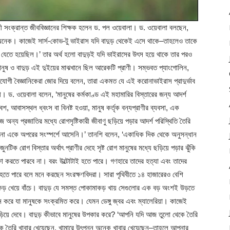
াণী সংক্রান্ত জীববিজ্ঞানের শিক্ষক হলেন ড. পল ওয়েবালা। ড. ওয়েবালা বলছেন,
থক্য অনেক। কাজেই সার্স-কোভ-টু ভাইরাস যদি বাদুড় থেকেই এসে থাকে–তাহলেও তাকে
ে যেতে হয়েছিল।’ তার অর্থ হলো বাদুড়ই যদি ভাইরাসের উৎস হয়ে থাকে তার পরও
মানুষ ও বাদুড় এই দুইয়ের মাঝখানে ছিল আরেকটি প্রাণী। সম্ভবত প্যাংগোলিন,
গী বৈজ্ঞানিকেরা জোর দিয়ে বলেন, তারা একমত যে এই করোনাভাইরাস প্রাদুর্ভাব
়ী। ড. ওয়েবালা বলেন, ‘মানুষের কর্মকাণ্ড এই মহামারির বিস্তারের জন্য আদর্শ
শ, আবাসস্থল ধ্বংস বা বিনষ্ট হওয়া, মানুষ কর্তৃক বন্যপ্রাণীর ব্যবসা, এক
 অন্য প্রজাতির মধ্যে রোগসৃষ্টিকারী জীবাণু ছড়িয়ে পড়ার আদর্শ পরিস্থিতি তৈরি
নো একে অপরের সংস্পর্শে আসেনি।’ তানশি বলেন, ‘একাধিক দিক থেকে অনুসন্ধান
নটিক রোগ বিস্তার অর্থাৎ প্রাণীর দেহে সৃষ্ট রোগ মানুষের মধ্যে ছড়িয়ে পড়ার ঝুঁকি
্ষা করতে পারবে না। বরং উল্টোটাই হতে পারে। গণহারে তাদের হত্যা এবং তাদের
তে পারে বলে মনে করছেন সংরক্ষণবিদরা। সারা পৃথিবীতে ১৪ হাজারেরও বেশি
ড় খেয়ে বাঁচে। বাদুড় যে সমস্ত পোকামাকড় খায় সেগুলোর এক বড় অংশই উড়তে
করে যা মানুষকে সংক্রমিত করে। যেমন ডেঙ্গু জ্বর এবং ম্যালেরিয়া। কাজেই
াড়িয়ে দেবে। বাদুড় কীভাবে মানুষের উপকার করে? ‘আপনি যদি আজ তুলো থেকে তৈরি
কে তৈরি খাবার খেয়েছেন, খামারে উৎপন্ন অনেক খাবার খেয়েছেন–তাহলে আপনার