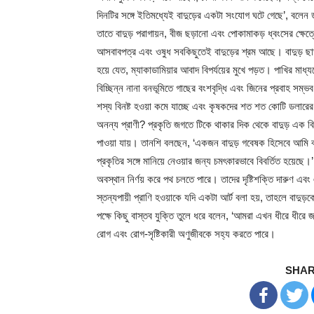
দিনটির সঙ্গে ইতিমধ্যেই বাদুড়ের একটা সংযোগ ঘটে গেছে’, বলেন ড
তাতে বাদুড় পরাগায়ন, বীজ ছড়ানো এবং পোকামাকড় ধ্বংসের ক্ষেত
আসবাবপত্র এবং ওষুধ সবকিছুতেই বাদুড়ের শ্রম আছে। বাদুড় ছাড়
হয়ে যেত, ম্যাকাডামিয়ার আবাদ বিপর্যয়ের মুখে পড়ত। পাখির মাধ্য
বিচ্ছিন্ন নানা বনভূমিতে গাছের বংশবৃদ্ধি এবং জিনের প্রবাহ সম্ভব 
শস্য বিনষ্ট হওয়া কমে যাচ্ছে এবং কৃষকদের শত শত কোটি ডলারে
অনন্য প্রাণী? প্রকৃতি জগতে টিকে থাকার দিক থেকে বাদুড় এক বিস
পাওয়া যায়। তানশি বলছেন, ‘একজন বাদুড় গবেষক হিসেবে আমি বহু 
প্রকৃতির সঙ্গে মানিয়ে নেওয়ার জন্য চমৎকারভাবে বিবর্তিত হয়েছে।
অবস্থান নির্ণয় করে পথ চলতে পারে। তাদের দৃষ্টিশক্তি দারুণ এ
স্তন্যপায়ী প্রাণি হওয়াকে যদি একটা আর্ট বলা হয়, তাহলে বাদুড়কে
পক্ষে কিছু বাস্তব যুক্তি তুলে ধরে বলেন, ‘আমরা এখন ধীরে ধীরে 
রোগ এবং রোগ-সৃষ্টিকারী অণুজীবকে সহ্য করতে পারে।
SHAR