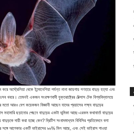
 অস্ট্রেলিয়া থেকে ইন্দোনেশিয়া পর্যন্ত নানা জায়গায় গণহারে বাদুড় হত্যা এবং
এসব খবরে। তেমনই একজন সংরক্ষণবাদী যুক্তরাষ্ট্রের টেক্সাস টেক বিশ্ববিদ্যালয়ে
র মতো আরও বেশ কয়েকজন বিজ্ঞানী আছেন যাদের প্রয়াসের লক্ষ্য বাদুড়ের
 মহামারি ছড়ানোর পেছনে বাদুড়ের একটা ভূমিকা আছে-এরকম কথাবার্তা বাদুড়ের
দুড়কে দায়ী করা হচ্ছে কেন? ব্রিটিশ সংবাদমাধ্যম বিবিসির প্রতিবেদনে বলা
তার সঙ্গে আগেকার একটি ভাইরাসের ৯৬% মিল আছে, এবং সেই ভাইরাস পাওয়া