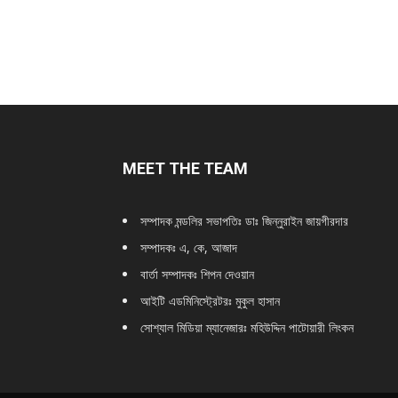
MEET THE TEAM
সম্পাদক মন্ডলির সভাপতিঃ
ডাঃ জিন্নুরাইন জায়গীরদার
সম্পাদকঃ এ, কে, আজাদ
বার্তা সম্পাদকঃ শিপন দেওয়ান
আইটি এডমিনিস্ট্রেটরঃ মুকুল হাসান
সোশ্যাল মিডিয়া ম্যানেজারঃ মহিউদ্দিন পাটোয়ারী লিংকন