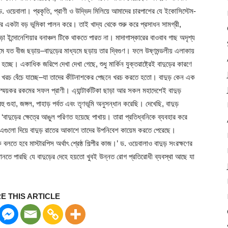
. ওয়েবালা। প্রকৃতি, প্রাণী ও উদ্ভিদ মিলিয়ে আমাদের চারপাশের যে ইকোসিস্টেম-
্রে একটা বড় ভূমিকা পালন করে। তাই খাদ্য থেকে শুরু করে প্রসাধন সামগ্রী,
া ইন্দোনেশিয়ার বনাঞ্চল টিকে থাকতে পারত না। মাদাগাস্কারের বাওবাব গাছ অদৃশ্য
মে যত বীজ ছড়ায়–বাদুড়ের মাধ্যমে ছড়ায় তার দ্বিগুণ। ফলে উষ্ণমন্ডলীয় এলাকায়
হচ্ছে। একাধিক জরিপে দেখা দেখা গেছে, শুধু মার্কিন যুক্তরাষ্ট্রেই বাদুড়ের কারণে
র খরচ বেঁচে যাচ্ছে–যা তাদের কীটনাশকের পেছনে খরচ করতে হতো। বাদুড় কেন এক
্ময়কর রকমের সফল প্রাণী। এ্যান্টার্কটিকা ছাড়া আর সকল মহাদেশেই বাদুড়
গুহা, জঙ্গল, পাহাড় পর্বত এবং তৃণভূমি অনুসন্ধান করেছি। দেখেছি, বাদুড়
’ ‘বাদুড়ের ক্ষেত্রে আঙুল পরিণত হয়েছে পাখায়। তারা প্রতিধ্বনিকে ব্যবহার করে
বং এগুলো দিয়ে বাদুড় রাতের আকাশে তাদের উপনিবেশ কায়েম করতে পেরেছে।
 বলতে হবে মাস্টারপিস অর্থাৎ শ্রেষ্ঠ শিল্পীর কাজ।’ ড. ওয়েবালাও বাদুড় সংরক্ষণের
জানতে পারছি যে বাদুড়ের দেহে হয়তো খুবই উন্নত রোগ প্রতিরোধী ব্যবস্থা আছে যা
E THIS ARTICLE