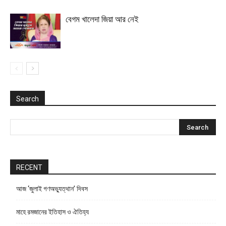
বেগম খালেদা জিয়া আর নেই
Search
RECENT
আজ ‘জুলাই গণঅভ্যুত্থান’ দিবস
মাহে রমজানের ইতিহাস ও ঐতিহ্য