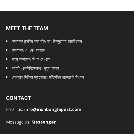
MEET THE TEAM
সম্পাদক মন্ডলির সভাপতিঃ
ডাঃ জিন্নুরাইন জায়গীরদার
সম্পাদকঃ এ, কে, আজাদ
বার্তা সম্পাদকঃ শিপন দেওয়ান
আইটি এডমিনিস্ট্রেটরঃ মুকুল হাসান
সোশ্যাল মিডিয়া ম্যানেজারঃ মহিউদ্দিন পাটোয়ারী লিংকন
CONTACT
Email us:
info@irishbanglapost.com
Message us:
Messenger