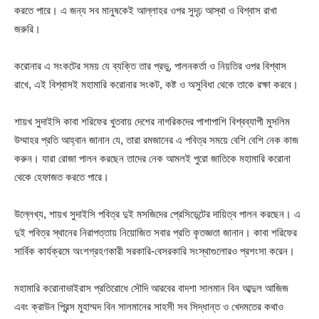
করতে পারে। এ জন্য সব মানুষকেই আল্লাহর ওপর সুদৃঢ় আস্থা ও বিশ্বাস রাখা
জরুরি।
করোনার এ সংকটের সময় যে ব্যক্তি তার প্রভু, পালনকর্তা ও নিয়তির ওপর বিশ্বাস
রাখে, এই বিশ্বাসই মহামারি করোনার সংকট, কষ্ট ও অসুবিধা থেকে তাকে রক্ষা করবে।
শায়খ সুদাইসি কাবা শরিফের খুতবায় দেশের নাগরিকদের পাশাপাশি বিশ্বব্যাপী মুসলিম
উম্মাহর প্রতি আহ্বান জানান যে, তারা রমজানের এ পবিত্র সময়ে বেশি বেশি নেক কাজ
করুন। যারা রোজা পালন করছেন তাদের নেক আমলই পুরো জাতিকে মহামারি করোনা
থেকে হেফাজত করতে পারে।
উল্লেখ্য, শায়খ সুদাইসি পবিত্র দুই মসজিদের প্রেসিডেন্টের দায়িত্ব পালন করছেন। এ
দুই পবিত্র স্থানের নিরাপত্তায় নিয়োজিত সবার প্রতি কৃতজ্ঞতা জানান। কাবা শরিফের
সার্বিক কার্যক্রমে অংশগ্রহণকারী সরকারি-বেসরকারি সংস্থাগুলোরও প্রশংসা করেন।
মহামারি করোনাভাইরাস প্রতিরোধে সৌদি আরবের বাদশা সালমান বিন আব্দুল আজিজ
এবং ক্রাউন প্রিন্স মুহাম্মদ বিন সালমানের সাহসী সব সিদ্ধান্ত ও খেদমতের কথাও