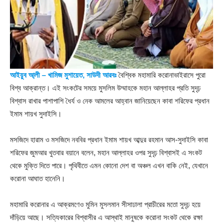
আইয়ুব আ্লী – খামিজ মুশায়েত, সাউদী আরবঃ
বৈশ্বিক মহামারি করোনাভাইরাসে পুরো
বিশ্ব আক্রান্ত। এই সংকটের সময়ে মুসলিম উম্মাহকে মহান আল্লাহর প্রতি সুদৃঢ়
বিশ্বাস রাখার পাশাপাশি ধৈর্য ও নেক আমলের আহ্বান জানিয়েছেন কাবা শরিফের প্রধান
ইমাম শায়খ সুদাইসি।
মসজিদে হারাম ও মসজিদে নববির প্রধান ইমাম শায়খ আব্দুর রহমান আস-সুদাইসি কাবা
শরিফের জুমআর খুতবার বয়ানে বলেন, মহান আল্লাহর ওপর সুদৃঢ় বিশ্বাসই এ সংকট
থেকে মুক্তি দিতে পারে। পৃথিবীতে এমন কোনো দেশ বা অঞ্চল এখন বাকি নেই, যেখানে
করোনা আঘাত হানেনি।
মহামারি করোনার এ আক্রমণেও মুমিন মুসলমান সীসাঢালা প্রাচীরের মতো সুদৃঢ় হয়ে
দাঁড়িয়ে আছে। সত্যিকারের বিশ্বাসীর এ আস্থাই মানুষকে করোনা সংকট থেকে রক্ষা