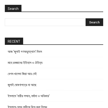
Search
RECENT
আজ ‘জুলাই গণঅভ্যুত্থান’ দিবস
মাহে রমজানের ইতিহাস ও ঐতিহ্য
বেগম খালেদা জিয়া আর নেই
জুলাই ঘোষণাপত্রে যা আছে
ইসলামে ‘নারীর সম্মান, মর্যাদা ও অধিকার’
ইসলামে যেসব নারীকে বিয়ে করা নিষেধ