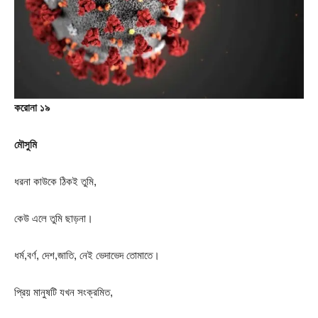
করোনা ১৯
মৌসুমি
ধরনা কাউকে ঠিকই তুমি,
কেউ এলে তুমি ছাড়না।
ধর্ম,বর্ণ, দেশ,জাতি, নেই ভেদাভেদ তোমাতে।
প্রিয় মানুষটি যখন সংক্রমিত,