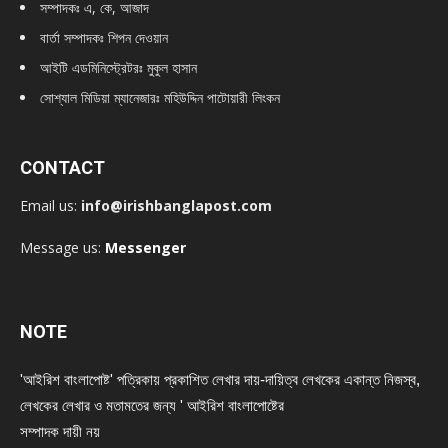
সম্পাদকঃ এ, কে, আজাদ
বার্তা সম্পাদকঃ শিপন দেওয়ান
আইটি এডমিনিস্ট্রেটরঃ মুকুল হাসান
সোশ্যাল মিডিয়া ম্যানেজারঃ মহিউদ্দিন পাটোয়ারী লিংকন
CONTACT
Email us:
info@irishbanglapost.com
Message us:
Messenger
NOTE
'আইরিশ বাংলাপোষ্ট' পত্রিকায় প্রকাশিত লেখার দায়-দায়িত্ব লেখকের একান্ত নিজস্ব,
লেখকের লেখার ও মতামতের জন্য ' আইরিশ বাংলাপোষ্টের
সম্পাদক দায়ী নয়