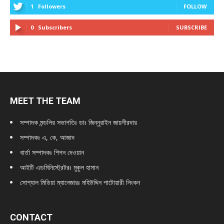
1
Followers
FOLLOW
0
Subscribers
SUBSCRIBE
MEET THE TEAM
সম্পাদক মন্ডলির সভাপতিঃ
ডাঃ জিন্নুরাইন জায়গীরদার
সম্পাদকঃ এ, কে, আজাদ
বার্তা সম্পাদকঃ শিপন দেওয়ান
আইটি এডমিনিস্ট্রেটরঃ মুকুল হাসান
সোশ্যাল মিডিয়া ম্যানেজারঃ মহিউদ্দিন পাটোয়ারী লিংকন
CONTACT