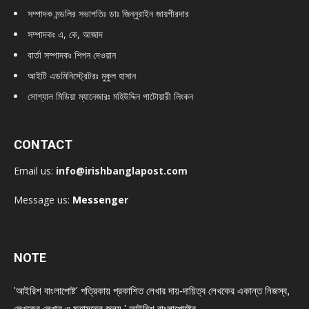
সম্পাদক মন্ডলির সভাপতিঃ
ডাঃ জিন্নুরাইন জায়গীরদার
সম্পাদকঃ এ, কে, আজাদ
বার্তা সম্পাদকঃ শিপন দেওয়ান
আইটি এডমিনিস্ট্রেটরঃ মুকুল হাসান
সোশ্যাল মিডিয়া ম্যানেজারঃ মহিউদ্দিন পাটোয়ারী লিংকন
CONTACT
Email us:
info@irishbanglapost.com
Message us:
Messenger
NOTE
'আইরিশ বাংলাপোষ্ট' পত্রিকায় প্রকাশিত লেখার দায়-দায়িত্ব লেখকের একান্ত নিজস্ব,
লেখকের লেখার ও মতামতের জন্য ' আইরিশ বাংলাপোষ্টের