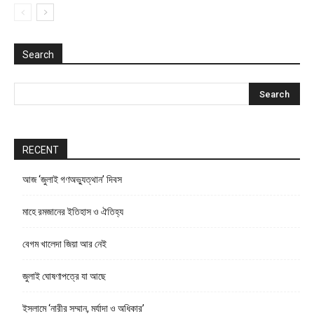
Search
RECENT
আজ ‘জুলাই গণঅভ্যুত্থান’ দিবস
মাহে রমজানের ইতিহাস ও ঐতিহ্য
বেগম খালেদা জিয়া আর নেই
জুলাই ঘোষণাপত্রে যা আছে
ইসলামে ‘নারীর সম্মান, মর্যাদা ও অধিকার’