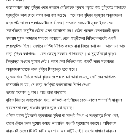
করোনাকালে ভাড়া বৃদ্ধির খবরে জনমনে নেতিবাচক প্রভাব পড়তে পারে যুক্তিতে আপাতত
প্রস্তুতির কাজ সেরে রাখার কথা বলা হয়েছে। পরে ভাড়া বৃদ্ধির প্রস্তাব অনুমোদনের
জন্য পাঠানো হবে প্রধানমন্ত্রীর কার্যালয়ে। গতকাল রেলমন্ত্রী নুরুল ইসলামের
সভাপতিত্বে অনুষ্ঠিত বৈঠকে এসব আলোচনা হয়। বৈঠক প্রসঙ্গে রেলপথমন্ত্রী নুরুল
ইসলাম সুজন আমাদের সময়কে বলেছেন, রেলে যাত্রীসেবা নিশ্চিত করতেই একটি
প্রেজেন্টেশন ছিল। সেখানে সার্ভিস নিশ্চিত করতে নানা বিষয়ে কথা হয়। আলোচনা আসে
ভাড়া বৃদ্ধির ব্যাপারেও। রেল যেহেতু সরকারি গণপরিবহন। এ মুহূর্তে ভাড়া বৃদ্ধির
সিদ্ধান্ত নেওয়ার সুযোগ নেই। আগে সেবা নিশ্চিত করে পরবর্তী সময় সরকারের
অনুমোদনসাপেক্ষে ভাড়া বৃদ্ধির সিদ্ধান্ত হতে পারে।
সূত্রের খবর, বৈঠকে ভাড়া বৃদ্ধির যে প্রস্তাবনা আনা হয়েছে, সেটি যেন আপাতত
জানাজানি না হয়, সে জন্য সংশ্লিষ্ট কর্মকর্তাদের নির্দেশ দেওয়া
হয়েছে গতকাল বুধবার। আর ভাড়া বাড়ানোর
যুক্তি হিসেবে অপারেশনাল খরচ, কর্মকর্তা-কর্মচারীদের বেতন-ভাতার পাশাপাশি মানুষের
ক্রয়ক্ষমতা বেড়ে যাওয়ার যুক্তি তুলে ধরা হয়েছে।
এদিকে যাদের ইন্টারনেট ব্যবহারের সুবিধা বা সামর্থ্য কিংবা এ সংক্রান্ত শিক্ষা নেই,
তাদের ট্রেনে চড়ার সুযোগ কমছে অনলাইন পদ্ধতি প্রয়োগের কারণে। অধিকাংশ
মানুষেরই রেলের টিকিট কাটার অ্যাপ বা অ্যাকাউন্ট নেই। দেশের সাধারণ মানুষের