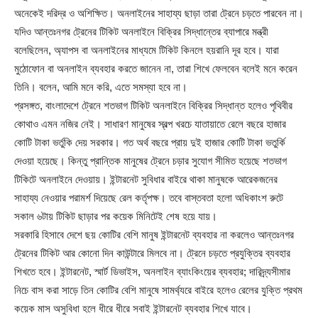
অনেকেই দরিদ্র ও অশিক্ষিত। অনলাইনের সাহায্য ছাড়া তারা ট্রেনে চড়তে পারবেন না।
যদিও আন্তঃনগর ট্রেনের টিকিট অনলাইনে বিক্রির সিদ্ধান্তের ব্যাপারে মন্ত্রী
বলেছিলেন, অ্যাপস বা অনলাইনের মাধ্যমে টিকিট কিনলে হয়রানি দূর হবে। যারা
মুঠোফোন বা অনলাইন ব্যবহার করতে জানেন না, তারা শিখে ফেলবেন বলেই মনে করেন
তিনি। বলেন, আমি মনে করি, এতে সমস্যা হবে না।
প্রসঙ্গত, বাংলাদেশে ট্রেনে শতভাগ টিকিট অনলাইনে বিক্রির সিদ্ধান্ত হলেও পৃথিবীর
কোথাও এমন নজির নেই। সাধারণ মানুষের স্বল্প খরচে যাতায়াতে রেলে বছরে হাজার
কোটি টাকা ভর্তুকি দেয় সরকার। গত অর্থ বছরে প্রায় দুই হাজার কোটি টাকা ভতুর্কি
দেওয়া হয়েছে। কিন্তু প্রান্তিক মানুষের ট্রেনে চড়ার সুযোগ সীমিত হয়েছে শতভাগ
টিকিটে অনলাইনে দেওয়ায়। ইন্টারনেট সুবিধার বাইরে থাকা মানুষকে আরেকজনের
সাহায্য নেওয়ার পরামর্শ দিয়েছে রেল কর্তৃপক্ষ। তবে বাস্তবতা হলো অধিকাংশ রুটে
সকাল ৬টায় টিকিট ছাড়ার পর কয়েক মিনিটেই শেষ হয়ে যায়।
সরকারি হিসাবে দেশে ছয় কোটির বেশি মানুষ ইন্টারনেট ব্যবহার না করলেও আন্তঃনগর
ট্রেনের টিকিট আর কোনো দিন কাউন্টারে মিলবে না। ট্রেনে চড়তে প্রযুক্তির ব্যবহার
শিখতে হবে। ইন্টারনেট, স্মার্ট ডিভাইস, অনলাইন ব্যাংকিংয়ের ব্যবহার; দারিদ্র্যসীমার
নিচে বাস করা সাড়ে তিন কোটির বেশি মানুষে সামর্থ্যরে বাইরে হলেও রেলের যুক্তি প্রথম
কয়েক মাস অসুবিধা হলে ধীরে ধীরে সবাই ইন্টারনেট ব্যবহার শিখে যাবে।