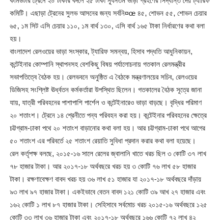
কমিউটার ট্রেনে ২০ টাকার বদলে ২৫ টাকা ন্যূনতম ভাড়া গ্রহণের সিদ্ধান্ত দেয় ট্যারিফ
কমিটি। এছাড়া ট্রেনের সুলভ আসনের জন্য সর্বনি¤œ ৪৫, শোভন ৫৫, শোভন চেয়ার
৬৫, ১ম সিট এসি চেয়ার ১১০, ১ম বার্থ ১৩০, এসি বার্থ ১৬৫ টাকা নির্ধারণের কথা বলা
হয়।
বাংলাদেশ রেলওয়ের ভাড়া সংস্কার, ট্যারিফ সমন্বয়, হিসাব পদ্ধতি আধুনিকায়ন,
কন্টেইনার কোম্পানি স্থাপনসহ বেশকিছু বিষয় পর্যালোচনায় গতকাল রেলমন্ত্রীর
সভাপতিত্বে বৈঠক হয়। রেলভবনে অনুষ্ঠিত এ বৈঠকে মন্ত্রণালয়ের সচিব, রেলওয়ের
ডিজিসহ সংশ্লিষ্ট ঊর্ধ্বতন কর্মকর্তারা উপস্থিত ছিলেন। গতকালের বৈঠক সূত্রে জানা
যায়, যাত্রী পরিবহনের পাশাপাশি পার্শেল ও কন্টেইনারেও ভাড়া বাড়ছে। বৃদ্ধির পরিমাণ
২০ শতাংশ। ট্রেনে ১৪ শ্রেনীতে পন্য পরিবহন করা হয়। কন্টেইনার পরিবহনের ক্ষেত্রে
চট্টগ্রাম-ঢাকা পথে ২০ শতাংশ বাড়ানোর কথা বলা হয়। আর চট্টগ্রাম-ঢাকা পথে আগের
৫০ শতাংশ এর পরিবর্তে ২৫ শতাংশ রেয়াতি সুবিধা প্রদান করার কথা বলা হয়েছে।
রেল কর্তৃপক্ষ বলছে, ২০১৫-১৬ সালে রেলের জ্বালানি খাতে খরচ ছিল ৩ কোটি ৩৭ লাখ
৭৮ হাজার টাকা। আর ২০১৭-১৮ অর্থবছরে খরচ হয় ৩ কোটি ৭৬ লাখ ৫৮ হাজার
টাকা। রক্ষণাবেক্ষণ বাবদ খরচ হয় ৩৬ লাখ ৫১ হাজার যা ২০১৭-১৮ অর্থবছরে দাঁড়ায়
৯৩ লাখ ৯৭ হাজার টাকা। একইভাবে বেতন বাবদ ১২১ কোটি ৩৯ আখ ২৭ হাজার এবং
১৬২ কোটি ১ লাখ ৮৭ হাজার টাকা। সেহিসাবে সর্বমোচ খরচ ২০১৫-১৬ অর্থবছরে ১২৫
কোটি ৩৩ লাখ ৩৬ হাজার টাকা এবং ২০১৭-১৮ অর্থবছরে ১৬৬ কোটি ৭২ লাখ ৪২