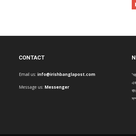
CONTACT
N
Email us:
info@irishbanglapost.com
'আ
এক
Message us:
Messenger
বাং
সম