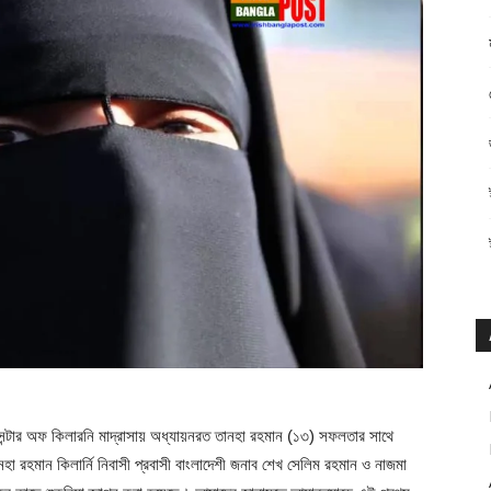
্টার অফ কিলারনি মাদ্রাসায় অধ্যায়নরত তানহা রহমান (১৩) সফলতার সাথে
া রহমান কিলার্নি নিবাসী প্রবাসী বাংলাদেশী জনাব শেখ সেলিম রহমান ও নাজমা