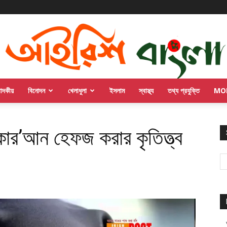
পাদকীয়
বিনোদন
খেলাধুলা
ইসলাম
স্বাস্থ্য
তথ্য প্রযুক্তি
MO
 কোর’আন হেফজ করার কৃতিত্ত্ব