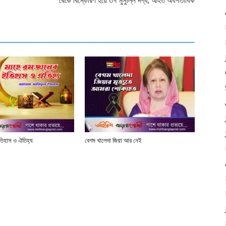
থেকে বিস্ফোরণ হয়ে ৩৭ মুসুল্লি দগ্ধ, আহত অর্ধশতাধিক
তিহাস ও ঐতিহ্য
বেগম খালেদা জিয়া আর নেই