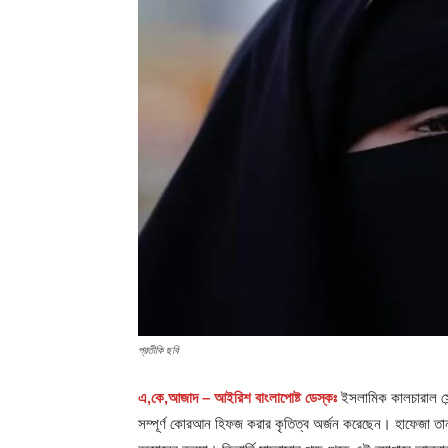
প্রতীকি ছবি
এ,কে,আজাদ – আইরিশ বাংলাপোষ্ট ডেস্কঃ
ইসলামিক কালচারাল সেন
সম্পূর্ণ কোরআন হিফজ করার কৃতিত্ব অর্জন করেছেন। হাফেজা তানহ