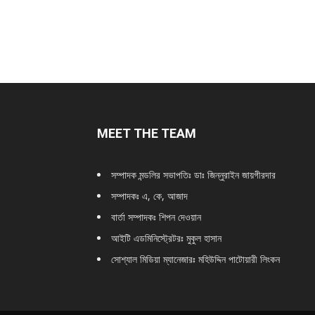
MEET THE TEAM
সম্পাদক মন্ডলির সভাপতিঃ
ডাঃ জিন্নুরাইন জায়গীরদার
সম্পাদকঃ এ, কে, আজাদ
বার্তা সম্পাদকঃ শিপন দেওয়ান
আইটি এডমিনিস্ট্রেটরঃ মুকুল হাসান
সোশ্যাল মিডিয়া ম্যানেজারঃ মহিউদ্দিন পাটোয়ারী লিংকন