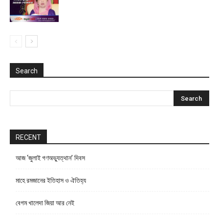
Search
RECENT
আজ ‘জুলাই গণঅভ্যুত্থান’ দিবস
মাহে রমজানের ইতিহাস ও ঐতিহ্য
বেগম খালেদা জিয়া আর নেই