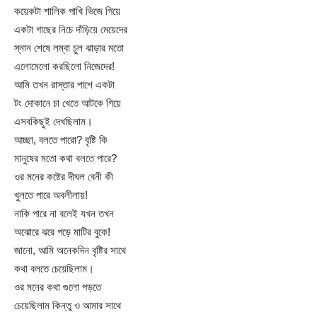
কয়েকটা শালিক পাখি ভিজে গিয়ে
একটা গাছের নিচে দাঁড়িয়ে মেয়েদের
স্নান শেষে লম্বা চুল ঝাড়ার মতো
এলোমেলো করছিলো নিজেদের!
আমি তখন রাস্তার পাশে একটা
টং দোকানে চা খেতে আটকে গিয়ে
এসবকিছুই দেখছিলাম।
আচ্ছা, বলতে পারো? বৃষ্টি কি
মানুষের মতো কথা বলতে পারে?
ওর মনের কষ্টের দীঘল বেনী কী
খুলতে পারে অবলীলায়!
নাকি পারে না বলেই যখন তখন
অঝোরে ঝরে পড়ে মাটির বুকে!
জানো, আমি অনেকদিন বৃষ্টির সাথে
কথা বলতে চেয়েছিলাম।
ওর মনের কথা গুলো পড়তে
চেয়েছিলাম কিন্তু ও আমার সাথে