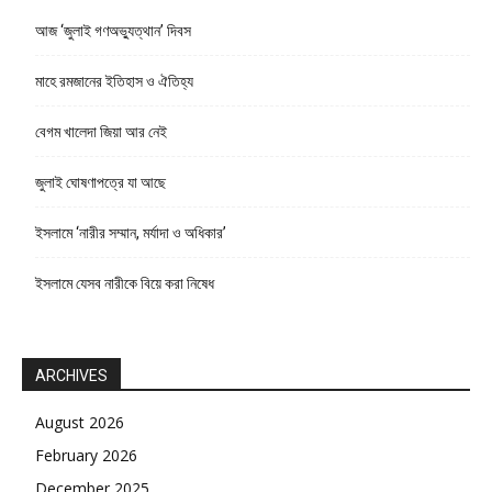
আজ ‘জুলাই গণঅভ্যুত্থান’ দিবস
মাহে রমজানের ইতিহাস ও ঐতিহ্য
বেগম খালেদা জিয়া আর নেই
জুলাই ঘোষণাপত্রে যা আছে
ইসলামে ‘নারীর সম্মান, মর্যাদা ও অধিকার’
ইসলামে যেসব নারীকে বিয়ে করা নিষেধ
ARCHIVES
August 2026
February 2026
December 2025