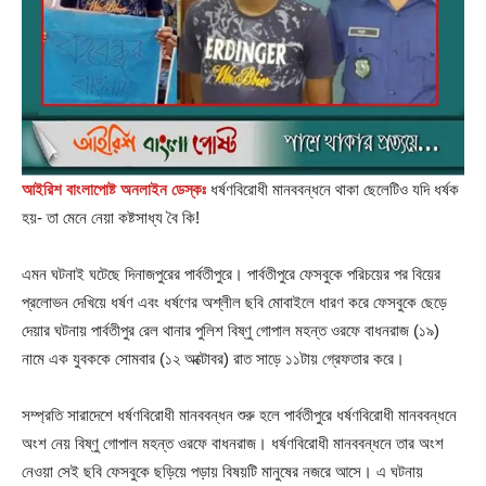
আইরিশ বাংলাপোষ্ট অনলাইন ডেস্কঃ
ধর্ষণবিরোধী মানববন্ধনে থাকা ছেলেটিও যদি ধর্ষক
হয়- তা মেনে নেয়া কষ্টসাধ্য বৈ কি!
এমন ঘটনাই ঘটেছে দিনাজপুরের পার্বতীপুরে। পার্বতীপুরে ফেসবুকে পরিচয়ের পর বিয়ের
প্রলোভন দেখিয়ে ধর্ষণ এবং ধর্ষণের অশ্লীল ছবি মোবাইলে ধারণ করে ফেসবুকে ছেড়ে
দেয়ার ঘটনায় পার্বতীপুর রেল থানার পুলিশ বিষ্ণু গোপাল মহন্ত ওরফে বাধনরাজ (১৯)
নামে এক যুবককে সোমবার (১২ অক্টোবর) রাত সাড়ে ১১টায় গ্রেফতার করে।
সম্প্রতি সারাদেশে ধর্ষণবিরোধী মানববন্ধন শুরু হলে পার্বতীপুরে ধর্ষণবিরোধী মানববন্ধনে
অংশ নেয় বিষ্ণু গোপাল মহন্ত ওরফে বাধনরাজ। ধর্ষণবিরোধী মানববন্ধনে তার অংশ
নেওয়া সেই ছবি ফেসবুকে ছড়িয়ে পড়ায় বিষয়টি মানুষের নজরে আসে। এ ঘটনায়