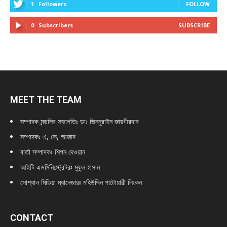
1
Followers
FOLLOW
0
Subscribers
SUBSCRIBE
MEET THE TEAM
সম্পাদক মন্ডলির সভাপতিঃ
ডাঃ জিন্নুরাইন জায়গীরদার
সম্পাদকঃ এ, কে, আজাদ
বার্তা সম্পাদকঃ শিপন দেওয়ান
আইটি এডমিনিস্ট্রেটরঃ মুকুল হাসান
সোশ্যাল মিডিয়া ম্যানেজারঃ মহিউদ্দিন পাটোয়ারী লিংকন
CONTACT