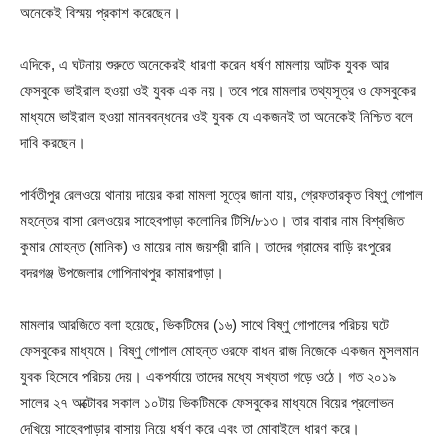
অনেকেই বিস্ময় প্রকাশ করেছেন।
এদিকে, এ ঘটনায় শুরুতে অনেকেরই ধারণা করেন ধর্ষণ মামলায় আটক যুবক আর
ফেসবুকে ভাইরাল হওয়া ওই যুবক এক নয়। তবে পরে মামলার তথ্যসূত্র ও ফেসবুকের
মাধ্যমে ভাইরাল হওয়া মানববন্ধনের ওই যুবক যে একজনই তা অনেকেই নিশ্চিত বলে
দাবি করছেন।
পার্বতীপুর রেলওয়ে থানায় দায়ের করা মামলা সূত্রে জানা যায়, গ্রেফতারকৃত বিষ্ণু গোপাল
মহন্তের বাসা রেলওয়ের সাহেবপাড়া কলোনির টিসি/৮১৩। তার বাবার নাম বিশ্বজিত
কুমার মোহন্ত (মানিক) ও মায়ের নাম জয়শ্রী রানি। তাদের গ্রামের বাড়ি রংপুরের
বদরগঞ্জ উপজেলার গোপিনাথপুর কামারপাড়া।
মামলার আরজিতে বলা হয়েছে, ভিকটিমের (১৬) সাথে বিষ্ণু গোপালের পরিচয় ঘটে
ফেসবুকের মাধ্যমে। বিষ্ণু গোপাল মোহন্ত ওরফে বাধন রাজ নিজেকে একজন মুসলমান
যুবক হিসেবে পরিচয় দেয়। একপর্যায়ে তাদের মধ্যে সখ্যতা গড়ে ওঠে। গত ২০১৯
সালের ২৭ অক্টোবর সকাল ১০টায় ভিকটিমকে ফেসবুকের মাধ্যমে বিয়ের প্রলোভন
দেখিয়ে সাহেবপাড়ার বাসায় নিয়ে ধর্ষণ করে এবং তা মোবাইলে ধারণ করে।