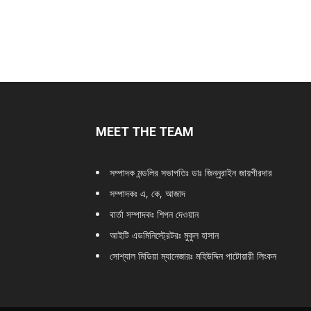
MEET THE TEAM
সম্পাদক মন্ডলির সভাপতিঃ
ডাঃ জিন্নুরাইন জায়গীরদার
সম্পাদকঃ এ, কে, আজাদ
বার্তা সম্পাদকঃ শিপন দেওয়ান
আইটি এডমিনিস্ট্রেটরঃ মুকুল হাসান
সোশ্যাল মিডিয়া ম্যানেজারঃ মহিউদ্দিন পাটোয়ারী লিংকন