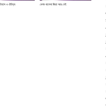
তিহাস ও ঐতিহ্য
বেগম খালেদা জিয়া আর নেই