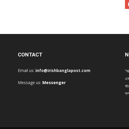
CONTACT
N
Email us:
info@irishbanglapost.com
'আ
এক
Message us:
Messenger
বাং
সম