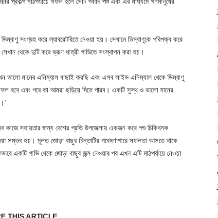
্চার প্রকল্প মাঠপর্যায়ে সফল হলে সেটি গবাদি পশু এবং এর মাধ্যমে গণমানুষের
িম্বাণু সংগ্রহ করে ল্যাবরেটরিতে নেওয়া হয়। সেখানে ডিম্বাণুকে পরিপক্ব করে
 সেখান থেকে দুটি করে ভ্রূণ ধাত্রী গাভিতে সংস্থাপন করা হয়।
খন ভালো মানের এনিম্যাল বাছাই করছি এবং এসব লাইভ এনিম্যাল থেকে ডিম্বাণু
ফল হবে এবং পরে তা আমরা ছড়িয়ে দিতে পারব। একটি সুস্থ ও ভালো মানের
ে।’
 এসব কাজে সহায়তার জন্য দেশের প্রতি উপজেলায় একজন করে পশু চিকিৎসক
়া সম্ভব হয়। মূলত জোড়া বাছুর চিন্তাটির গবেষণাগারে সফলতা আসতে থাকে
াবে একটি গাভি থেকে জোড়া বাছুর জন্ম নেওয়ার পর এখন এটি মাঠপর্যায়ে নেওয়া
E THIS ARTICLE