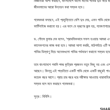
বিজ্ঞানীরা আশা করছেন, বাংলাদেশে ভালো মানের গাভির দুটি করে বাচ
জীবনমানের আরো উন্নয়ন করা সম্ভব হবে।
গবেষকরা বলছেন, এই প্রযুক্তিতে বেশি দুধ দেয়, এমন গাভি থেকে ড
ফার্টিলাইজ করানো হয়। এর ফলে যে ভ্রূণের জন্ম হয়, গবেষণাগারে
ড. গৌতম কুমার দেব বলেন, ‘প্রাথমিকভাবে সফল হওয়ায় আমরা এ
কালেকশনের কাজ করা হবে। আমরা আশা করছি, মাঠপর্যায়ে এটি স
গাভির ডিম্বাণু দিয়ে অনেকগুলো গাভির গর্ভধারণ করানো সম্ভব হব
তবে বাংলাদেশে গবাদি পশুর কৃত্রিম প্রজনন নতুন কিছু নয় এবং
আছেন। কিন্তু এই পদ্ধতিতে একটি গাভি থেকে একটি বাছুরই পাওয
কয়েক বছর আগে। প্রায় চার বছর ধরে পরীক্ষার আওতায় ধারাবাহিকভ
সম্ভব বলে মনে করছেন গবেষকরা।
সূত্র : বিবিসি।
SHAR