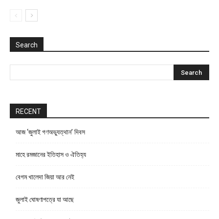
Search
RECENT
আজ ‘জুলাই গণঅভ্যুত্থান’ দিবস
মাহে রমজানের ইতিহাস ও ঐতিহ্য
বেগম খালেদা জিয়া আর নেই
জুলাই ঘোষণাপত্রে যা আছে