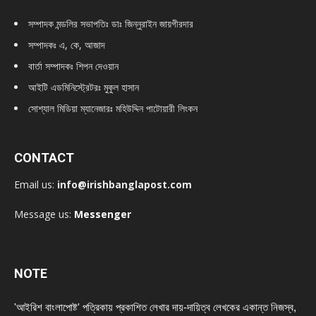
সম্পাদক মন্ডলির সভাপতিঃ
ডাঃ জিন্নুরাইন জায়গীরদার
সম্পাদকঃ এ, কে, আজাদ
বার্তা সম্পাদকঃ শিপন দেওয়ান
আইটি এডমিনিস্ট্রেটরঃ মুকুল হাসান
সোশ্যাল মিডিয়া ম্যানেজারঃ মহিউদ্দিন পাটোয়ারী লিংকন
CONTACT
Email us:
info@irishbanglapost.com
Message us:
Messenger
NOTE
'আইরিশ বাংলাপোষ্ট' পত্রিকায় প্রকাশিত লেখার দায়-দায়িত্ব লেখকের একান্ত নিজস্ব,