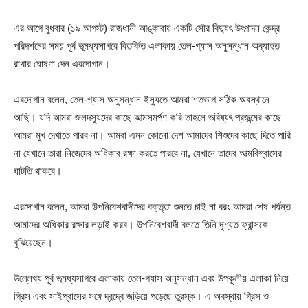
এর আগে বুধবার (১৯ আগস্ট) রাজধানী আঙ্কারায় একটি সৌর বিদ্যুৎ উৎপাদন কেন্দ্র
পরিদর্শনের সময় পূর্ব ভূমধ্যসাগরে বিতর্কিত এলাকায় তেল-গ্যাস অনুসন্ধান অব্যাহত
রাখার ঘোষণা দেন এরদোগান।
এরদোগান বলেন, তেল-গ্যাস অনুসন্ধান ইস্যুতে আমরা শতভাগ সঠিক অবস্থানে
আছি। যদি আমরা জলদস্যুদের কাছে আত্মসমর্পণ করি তাহলে ভবিষ্যৎ প্রজন্মের কাছে
আমরা মুখ দেখাতে পারব না। আমরা এমন কোনো দেশ আমাদের শিশুদের কাছে দিতে পারি
না যেখানে তারা নিজেদের অধিকার রক্ষা করতে পারবে না, যেখানে তাদের আত্মবিশ্বাসের
ঘাটতি থাকবে।
এরদোগান বলেন, আমরা উপনিবেশবাদীদের বক্তৃতা শুনতে চাই না বরং আমরা শেষ পর্যন্ত
আমাদের অধিকার রক্ষার লড়াই করব। উপনিবেশবাদী বলতে তিনি দৃশ্যত ফ্রান্সকে
বুঝিয়েছেন।
উল্লেখ্য পূর্ব ভূমধ্যসাগরে এলাকায় তেল-গ্যাস অনুসন্ধান এবং উপকূলীয় এলাকা নিয়ে
গ্রিস এবং সাইপ্রাসের সঙ্গে দ্বন্দ্বে জড়িয়ে পড়েছে তুরস্ক। এ অবস্থায় গ্রিস ও