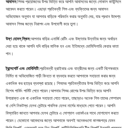
আবাসন:
শিশুর প্রয়োজনের উপর ভিত্তি করে আপনি আবাসনের জন্যে লোকাল কাউন্সিলে
আবেদন করতে পারেন। এছাড়া প্রতিবন্ধী শিশু এবং ব্যক্তিদের জন্য আবাসন
অভিযোজন অনুদান যা আপনার বাড়িকে পরিবর্তন করার অনুমতি দেয়, যার প্রধান উদ্দেশ্য
আবাসন শিশুর জন্যে নিরাপদ এবং উপযোগী করে তুলা।
উষ্ণ হোমস্ স্কিম:
আপনার বাড়ির এনার্জি রেটিং এবং উষ্ণতার উন্নতির জন্য অর্থায়ন
দেয়া হয়ে থাকে আপনি যদি বাড়ির মালিক হন এবং ইতিমধ্যে ডোমিসিলারি কেয়ার ভাতা
পান।
ট্রান্সপোর্ট এবং মোবিলিটি:
প্রতিবন্ধী ড্রাইভার এবং যাত্রীদের জন্য একটি বিশেষভাবে
নির্মিত বা অভিযোজিত গাড়ী কিনতে বা ব্যবহার করতে আপনাকে সহায়তা করার জন্য
একাধিক কর ছাড়ের ব্যবস্থা রয়েছে। শিশুদের প্রতিবন্ধীতার উপর ভিত্তি করে আপনি
বিশেষ পার্কিং পার্মিট পেতে পারেন।আপনার শিশুর রোগের উপর ভিত্তি করে আপনি
উপরোক্ত এক বা একাধিক সহায়তা পেতে পারেন, তাছাড়াও অনেক শিশু তাদের পেম্পারস
বা নেপি নিকটস্থ হেলথ সেন্টারে পাবলিক হেলথ নার্সের মাধ্যমে পেতে পারেন। আপনি
বিস্তারিত জানতে আপনার হেলথ সেন্টারে এ সোশ্যাল ওয়ার্কাএর সাথে যোগাযোগ করতে
পারেন। যেকোনো আবেদনের জন্যে আপনাকে অবশই অনেকগুলো কাগজপত্র যেমন
জিপি রিপোর্ট, এসেসমেন্ট অফ নিড রিপোর্ট, মাল্টিডিসিপ্লিনারি টীম রিপোর্ট ইত্যাদি প্রস্তত