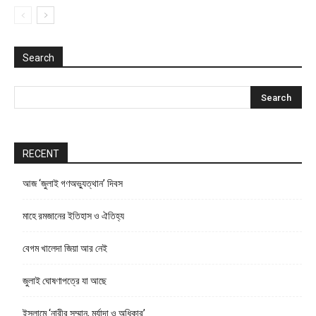
Search
RECENT
আজ ‘জুলাই গণঅভ্যুত্থান’ দিবস
মাহে রমজানের ইতিহাস ও ঐতিহ্য
বেগম খালেদা জিয়া আর নেই
জুলাই ঘোষণাপত্রে যা আছে
ইসলামে ‘নারীর সম্মান, মর্যাদা ও অধিকার’