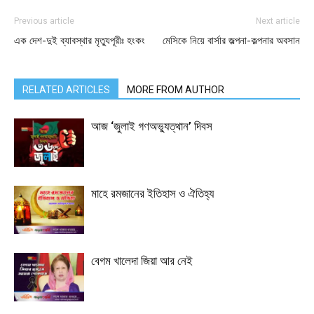
Previous article
Next article
এক দেশ-দুই ব্যাবস্থার মৃত্যুপূরীঃ হংকং
মেসিকে নিয়ে বার্সার জল্পনা-কল্পনার অবসান
RELATED ARTICLES
MORE FROM AUTHOR
আজ ‘জুলাই গণঅভ্যুত্থান’ দিবস
মাহে রমজানের ইতিহাস ও ঐতিহ্য
বেগম খালেদা জিয়া আর নেই