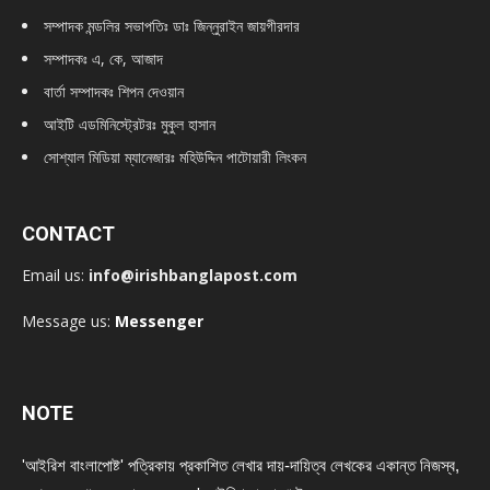
সম্পাদক মন্ডলির সভাপতিঃ
ডাঃ জিন্নুরাইন জায়গীরদার
সম্পাদকঃ এ, কে, আজাদ
বার্তা সম্পাদকঃ শিপন দেওয়ান
আইটি এডমিনিস্ট্রেটরঃ মুকুল হাসান
সোশ্যাল মিডিয়া ম্যানেজারঃ মহিউদ্দিন পাটোয়ারী লিংকন
CONTACT
Email us:
info@irishbanglapost.com
Message us:
Messenger
NOTE
'আইরিশ বাংলাপোষ্ট' পত্রিকায় প্রকাশিত লেখার দায়-দায়িত্ব লেখকের একান্ত নিজস্ব,