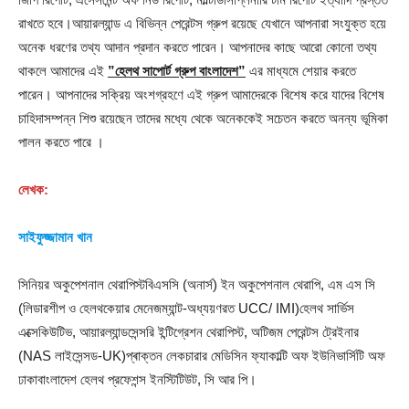
রাখতে হবে।আয়ারল্যান্ড এ বিভিন্ন পেরেন্টস গ্রুপ রয়েছে যেখানে আপনারা সংযুক্ত হয়ে
অনেক ধরণের তথ্য আদান প্রদান করতে পারেন। আপনাদের কাছে আরো কোনো তথ্য
থাকলে আমাদের এই
”হেলথ সাপোর্ট গ্রুপ বাংলাদেশ”
এর মাধ্যমে শেয়ার করতে
পারেন। আপনাদের সক্রিয় অংশগ্রহণে এই গ্রুপ আমাদেরকে বিশেষ করে যাদের বিশেষ
চাহিদাসম্পন্ন শিশু রয়েছেন তাদের মধ্যে থেকে অনেককেই সচেতন করতে অনন্য ভূমিকা
পালন করতে পারে ।
লেখক:
সাইফুজ্জামান খান
সিনিয়র অকুপেশনাল থেরাপিস্টবিএসসি (অনার্স) ইন অকুপেশনাল থেরাপি, এম এস সি
(লিডারশীপ ও হেলথকেয়ার মেনেজম্যান্ট-অধ্যয়ণরত UCC/ IMI)হেলথ সার্ভিস
এক্সেকিউটিভ, আয়ারল্যান্ডসেন্সরি ইন্টিগ্রেশন থেরাপিস্ট, অটিজম পেরেন্টস ট্রেইনার
(NAS লাইসেন্সড-UK)প্ৰাক্তন লেকচারার মেডিসিন ফ্যাকাল্টি অফ ইউনিভার্সিটি অফ
ঢাকাবাংলাদেশ হেলথ প্রফেশন্স ইনস্টিটিউট, সি আর পি।