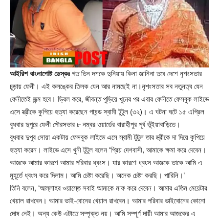
আইরিশ বাংলাপোষ্ট ডেস্কঃ
গত তিন দশকে দুনিয়ায় কিনা জানিনা তবে দেশে নৃশংসতার
চূড়ায় ফেনী। এই কলঙ্কের তিলক যেন আর নামছেই না।নৃশংসতার সব নতুনত্ব যেন
ফেনীতেই জন্ম হবে। ড্রিল করে, জীবন্ত পুড়িয়ে খুনের পর এবার ফেনীতে ফেসবুক লাইভে
এসে স্ত্রীকে কুপিয়ে হত্যা করেছেন পাষন্ড স্বামী টুটুল (৩২)। এ ঘটনা ঘটে ১৫ এপ্রিল
বুধবার দুপুরে ফেনী পৌরসভার ৮ নম্বর ওয়ার্ডের বারাহীপুর পূর্ব ভূঁইয়াবাড়িতে।
বুধবার দুপুর সোয়া একটায় ফেসবুক লাইভে এসে স্বামী টুটুল তার স্ত্রীকে দা দিয়ে কুপিয়ে
হত্যা করেন। লাইভে এসে খুনী টুটুল বলেন ‘প্রিয় দেশবাসী, আমাকে ক্ষমা করে দেবেন।
আজকে আমার কারণে আমার পরিবার ধ্বংস। যার কারণে ধ্বংস আজকে তাকে আমি এ
মুহূর্তে ধ্বংস করে দিলাম। আমি চেষ্টা করেছি। অনেক চেষ্টা করছি। পারিনি।’
তিনি বলেন, ‘আল্লাহর ওয়াস্তে সবাই আমাকে মাফ করে দেবেন। আমার এতিম মেয়েটার
খেয়াল রাখবেন। আমার ভাই-বোনের খেয়াল রাখবেন। আমার পরিবার ভাইবোনের কোনো
দোষ নেই। অন্য কেউ এটাতে সম্পৃক্ত নয়। আমি সম্পূর্ণ দায়ী আমার আজকের এ