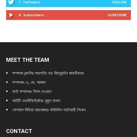
1
Followers
FOLLOW
0
Subscribers
SUBSCRIBE
MEET THE TEAM
সম্পাদক মন্ডলির সভাপতিঃ
ডাঃ জিন্নুরাইন জায়গীরদার
সম্পাদকঃ এ, কে, আজাদ
বার্তা সম্পাদকঃ শিপন দেওয়ান
আইটি এডমিনিস্ট্রেটরঃ মুকুল হাসান
সোশ্যাল মিডিয়া ম্যানেজারঃ মহিউদ্দিন পাটোয়ারী লিংকন
CONTACT