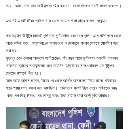
করে। আজ থেকে আর কেউ ব্ল্যাকমেইল করবেনা।খোদা হাফেজ সবাই ভালো থাকবেন।
এভাবেই একটি জীবন প্রদীপ নিভে যেতে সময় লাগলো মাত্র কয়েক সেকেন্ড।
পরে হত্যাকারী টুটুল নিজেই পুলিশকে মুঠোফোনে খবর দিলে পুলিশ এসে ঘটনাস্থল থেকে
তাকে আটক করে। হত্যাকাণ্ডে ব্যবহৃত দা ও ফেসবুকে প্রচার চালানো মোবাইল জব্দ
করা হয়।
গৃহবধূর বোন রেহানা আক্তার জানিয়েছেন, পাঁচ বছর আগে কুমিল্লার গুণবতী এলাকার
আকদিয়া গ্রামের সাহাবুদ্দিনের মেয়ে তাহমিনা আক্তারের সঙ্গে ওবায়দুল হক টুটুলের
প্রেমের সম্পর্কে বিয়ে হয়।
তিনি আরো জানান জানান, বিয়ের পর থেকে আর্থিক অসচ্ছলতা নিয়ে তাদের পরিবারের
মাঝে প্রায় সময় ঝগড়া হয়ে আসছিল। এরইমধ্যে স্বামী টুটুল মেয়ের পরিবারের কাছ
থেকে বেশ কিছু টাকাও নেয় কিন্তু আরও টাকা চাইলে তারা অস্বীকৃতি জানায়।