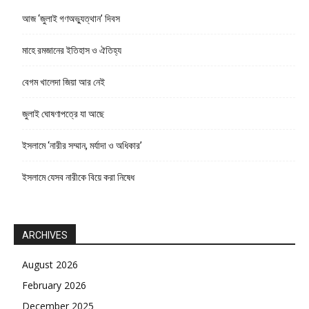
আজ ‘জুলাই গণঅভ্যুত্থান’ দিবস
মাহে রমজানের ইতিহাস ও ঐতিহ্য
বেগম খালেদা জিয়া আর নেই
জুলাই ঘোষণাপত্রে যা আছে
ইসলামে ‘নারীর সম্মান, মর্যাদা ও অধিকার’
ইসলামে যেসব নারীকে বিয়ে করা নিষেধ
ARCHIVES
August 2026
February 2026
December 2025