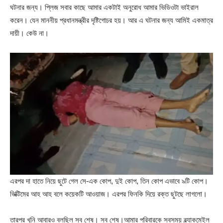
ঘটনার জন্য। প্লিজ সবার কাছে আমার একটাই অনুরোধ আমার ভিডিওটা ভাইরাল
করেন। যেন মাননীয় প্রধানমন্ত্রীর দৃষ্টিগোচর হয়। আর এ ঘটনার জন্য আমিই একমাত্র
দায়ী। কেউ না।
এরপর দা হাতে নিয়ে ছুটে গেল সে-এক কোপ, দুই কোপ, তিন কোপ এভাবে ৯টি কোপ।
ভিক্টিমের আহ আহ বলে কয়েকটি আওয়াজ। এরপর ফিনকি দিয়ে রক্ত ছুটছে লাগলো।
তারপর খুনি আবারও বলছিল সব শেষ। সব শেষ।আমার পরিবারকে সবসময় ব্ল্যাকমেইল