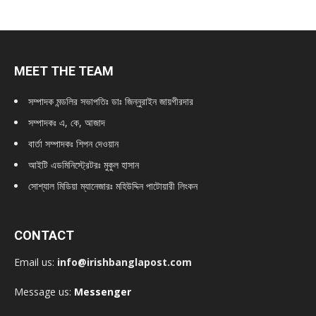
MEET THE TEAM
সম্পাদক মন্ডলির সভাপতিঃ
ডাঃ জিন্নুরাইন জায়গীরদার
সম্পাদকঃ এ, কে, আজাদ
বার্তা সম্পাদকঃ শিপন দেওয়ান
আইটি এডমিনিস্ট্রেটরঃ মুকুল হাসান
সোশ্যাল মিডিয়া ম্যানেজারঃ মহিউদ্দিন পাটোয়ারী লিংকন
CONTACT
Email us:
info@irishbanglapost.com
Message us:
Messenger