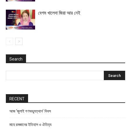
বেগম খালেদা জিয়া আর নেই
Search
RECENT
আজ ‘জুলাই গণঅভ্যুত্থান’ দিবস
মাহে রমজানের ইতিহাস ও ঐতিহ্য