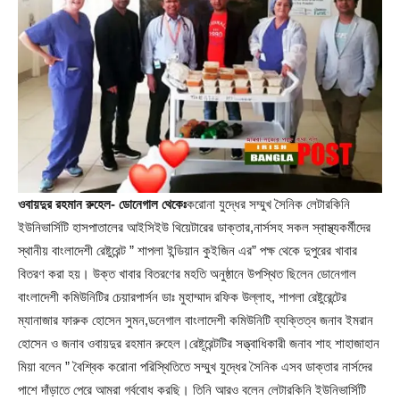
ওবায়দুর রহমান রুহেল- ডোনেগাল থেকেঃ
করোনা যুদ্ধের সম্মুখ সৈনিক লেটারকিনি
ইউনিভার্সিটি হাসপাতালের আইসিইউ থিয়েটারের ডাক্তার,নার্সসহ সকল স্বাস্থ্যকর্মীদের
স্থানীয় বাংলাদেশী রেষ্টুরেন্ট ” শাপলা ইন্ডিয়ান কুইজিন এর” পক্ষ থেকে দুপুরের খাবার
বিতরণ করা হয়। উক্ত খাবার বিতরণের মহতি অনুষ্ঠানে উপস্থিত ছিলেন ডোনেগাল
বাংলাদেশী কমিউনিটির চেয়ারপার্সন ডাঃ মুহাম্মাদ রফিক উল্লাহ, শাপলা রেষ্টুরেন্টের
ম্যানাজার ফারুক হোসেন সুমন,ডনেগাল বাংলাদেশী কমিউনিটি ব্যক্তিত্ব জনাব ইমরান
হোসেন ও জনাব ওবায়দুর রহমান রুহেল।রেষ্টূরেন্টটির সত্ত্বাধিকারী জনাব শাহ শাহাজাহান
মিয়া বলেন ” বৈশ্বিক করোনা পরিস্থিতিতে সম্মুখ যুদ্ধের সৈনিক এসব ডাক্তার নার্সদের
পাশে দাঁড়াতে পেরে আমরা গর্ববোধ করছি। তিনি আরও বলেন লেটারকিনি ইউনিভার্সিটি