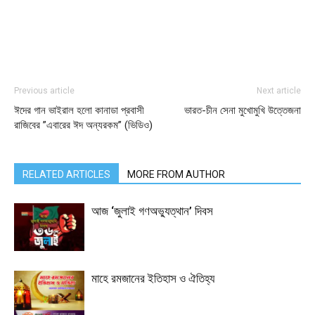
Previous article
Next article
ঈদের গান ভাইরাল হলো কানাডা প্রবাসী
ভারত-চীন সেনা মুখোমুখি উত্তেজনা
রাজিবের ”এবারের ঈদ অন্যরকম” (ভিডিও)
RELATED ARTICLES
MORE FROM AUTHOR
আজ ‘জুলাই গণঅভ্যুত্থান’ দিবস
মাহে রমজানের ইতিহাস ও ঐতিহ্য