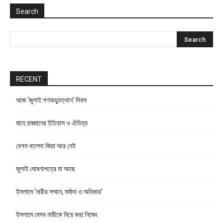
Search
RECENT
আজ ‘জুলাই গণঅভ্যুত্থান’ দিবস
মাহে রমজানের ইতিহাস ও ঐতিহ্য
বেগম খালেদা জিয়া আর নেই
জুলাই ঘোষণাপত্রে যা আছে
ইসলামে ‘নারীর সম্মান, মর্যাদা ও অধিকার’
ইসলামে যেসব নারীকে বিয়ে করা নিষেধ