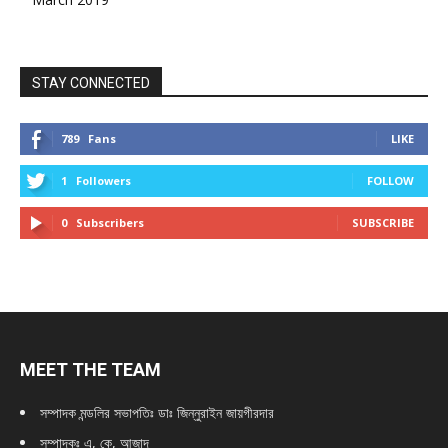
STAY CONNECTED
789
Fans
LIKE
1
Followers
FOLLOW
0
Subscribers
SUBSCRIBE
MEET THE TEAM
সম্পাদক মন্ডলির সভাপতিঃ
ডাঃ জিন্নুরাইন জায়গীরদার
সম্পাদকঃ এ, কে, আজাদ