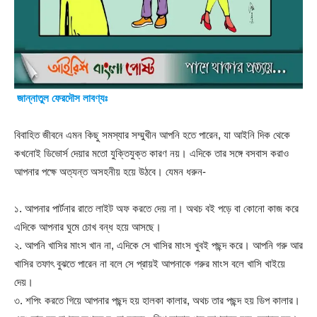
জান্নাতুল ফেরদৌস লাবণ্যঃ
বিবাহিত জীবনে এমন কিছু সমস্যার সম্মুখীন আপনি হতে পারেন, যা আইনি দিক থেকে
কখনোই ডিভোর্স দেয়ার মতো যুক্তিযুক্ত কারণ নয়। এদিকে তার সঙ্গে বসবাস করাও
আপনার পক্ষে অত্যন্ত অসহনীয় হয়ে উঠবে। যেমন ধরুন-
১. আপনার পার্টনার রাতে লাইট অফ করতে দেয় না। অথচ বই পড়ে বা কোনো কাজ করে
এদিকে আপনার ঘুমে চোখ বন্ধ হয়ে আসছে।
২. আপনি খাসির মাংস খান না, এদিকে সে খাসির মাংস খুবই পছন্দ করে। আপনি গরু আর
খাসির তফাৎ বুঝতে পারেন না বলে সে প্রায়ই আপনাকে গরুর মাংস বলে খাসি খাইয়ে
দেয়।
৩. শপিং করতে গিয়ে আপনার পছন্দ হয় হালকা কালার, অথচ তার পছন্দ হয় ডিপ কালার।