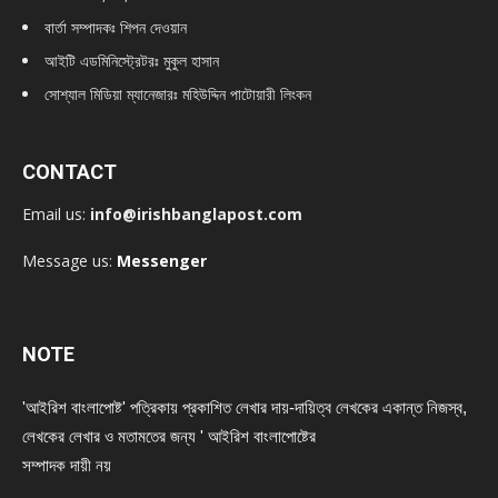
বার্তা সম্পাদকঃ শিপন দেওয়ান
আইটি এডমিনিস্ট্রেটরঃ মুকুল হাসান
সোশ্যাল মিডিয়া ম্যানেজারঃ মহিউদ্দিন পাটোয়ারী লিংকন
CONTACT
Email us:
info@irishbanglapost.com
Message us:
Messenger
NOTE
'আইরিশ বাংলাপোষ্ট' পত্রিকায় প্রকাশিত লেখার দায়-দায়িত্ব লেখকের একান্ত নিজস্ব,
লেখকের লেখার ও মতামতের জন্য ' আইরিশ বাংলাপোষ্টের
সম্পাদক দায়ী নয়