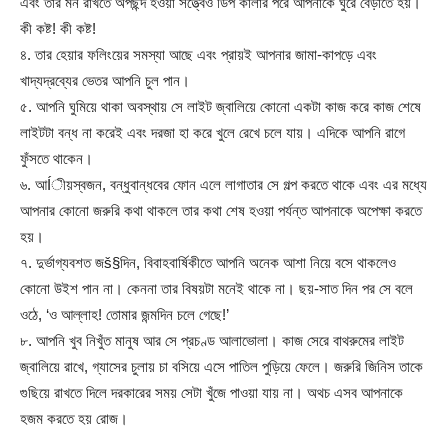
এবং তার মন রাখতে অপছন্দ হওয়া সত্ত্বেও ডিপ কালার পরে আপনাকে ঘুরে বেড়াতে হয়।
কী কষ্ট! কী কষ্ট!
৪. তার হেয়ার ফলিংয়ের সমস্যা আছে এবং প্রায়ই আপনার জামা-কাপড়ে এবং
খাদ্যদ্রব্যের ভেতর আপনি চুল পান।
৫. আপনি ঘুমিয়ে থাকা অবস্থায় সে লাইট জ্বালিয়ে কোনো একটা কাজ করে কাজ শেষে
লাইটটা বন্ধ না করেই এবং দরজা হা করে খুলে রেখে চলে যায়। এদিকে আপনি রাগে
ফুঁসতে থাকেন।
৬. আÍীয়স্বজন, বন্ধুবান্ধবের ফোন এলে লাগাতার সে গল্প করতে থাকে এবং এর মধ্যে
আপনার কোনো জরুরি কথা থাকলে তার কথা শেষ হওয়া পর্যন্ত আপনাকে অপেক্ষা করতে
হয়।
৭. দুর্ভাগ্যবশত জš§দিন, বিবাহবার্ষিকীতে আপনি অনেক আশা নিয়ে বসে থাকলেও
কোনো উইশ পান না। কেননা তার বিষয়টা মনেই থাকে না। ছয়-সাত দিন পর সে বলে
ওঠে, ‘ও আল্লাহ! তোমার জন্মদিন চলে গেছে!’
৮. আপনি খুব নিখুঁত মানুষ আর সে প্রচণ্ড আলাভোলা। কাজ সেরে বাথরুমের লাইট
জ্বালিয়ে রাখে, গ্যাসের চুলায় চা বসিয়ে এসে পাতিল পুড়িয়ে ফেলে। জরুরি জিনিস তাকে
গুছিয়ে রাখতে দিলে দরকারের সময় সেটা খুঁজে পাওয়া যায় না। অথচ এসব আপনাকে
হজম করতে হয় রোজ।