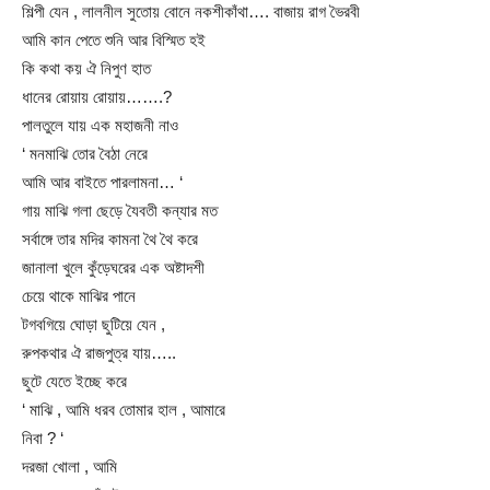
শিল্পী যেন , লালনীল সুতোয় বোনে নকশীকাঁথা…. বাজায় রাগ ভৈরবী
আমি কান পেতে শুনি আর বিস্মিত হই
কি কথা কয় ঐ নিপুণ হাত
ধানের রোয়ায় রোয়ায়…….?
পালতুলে যায় এক মহাজনী নাও
‘ মনমাঝি তোর বৈঠা নেরে
আমি আর বাইতে পারলামনা… ‘
গায় মাঝি গলা ছেড়ে যৈবতী কন্যার মত
সর্বাঙ্গে তার মদির কামনা থৈ থৈ করে
জানালা খুলে কুঁড়েঘরের এক অষ্টাদশী
চেয়ে থাকে মাঝির পানে
টগবগিয়ে ঘোড়া ছুটিয়ে যেন ,
রুপকথার ঐ রাজপুত্র যায়…..
ছুটে যেতে ইচ্ছে করে
‘ মাঝি , আমি ধরব তোমার হাল , আমারে
নিবা ? ‘
দরজা খোলা , আমি