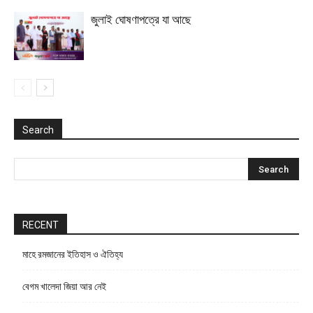
জুলাই ঘোষণাপত্রে যা আছে
Search
RECENT
মাহে রমজানের ইতিহাস ও ঐতিহ্য
বেগম খালেদা জিয়া আর নেই