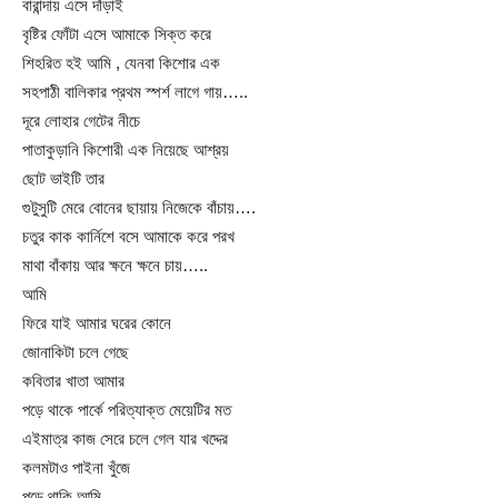
বারান্দায় এসে দাঁড়াই
বৃষ্টির ফোঁটা এসে আমাকে সিক্ত করে
শিহরিত হই আমি , যেনবা কিশোর এক
সহপাঠী বালিকার প্রথম স্পর্শ লাগে গায়…..
দূরে লোহার গেটের নীচে
পাতাকুড়ানি কিশোরী এক নিয়েছে আশ্রয়
ছোট ভাইটি তার
গুটুসুটি মেরে বোনের ছায়ায় নিজেকে বাঁচায়….
চতুর কাক কার্নিশে বসে আমাকে করে পরখ
মাথা বাঁকায় আর ক্ষনে ক্ষনে চায়…..
আমি
ফিরে যাই আমার ঘরের কোনে
জোনাকিটা চলে গেছে
কবিতার খাতা আমার
পড়ে থাকে পার্কে পরিত্যাক্ত মেয়েটির মত
এইমাত্র কাজ সেরে চলে গেল যার খদ্দের
কলমটাও পাইনা খুঁজে
পড়ে থাকি আমি