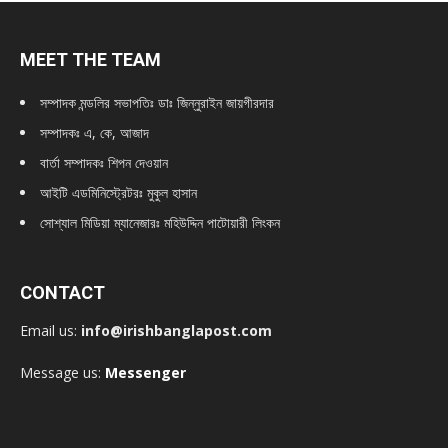
MEET THE TEAM
সম্পাদক মন্ডলির সভাপতিঃ
ডাঃ জিন্নুরাইন জায়গীরদার
সম্পাদকঃ এ, কে, আজাদ
বার্তা সম্পাদকঃ শিপন দেওয়ান
আইটি এডমিনিস্ট্রেটরঃ মুকুল হাসান
সোশ্যাল মিডিয়া ম্যানেজারঃ মহিউদ্দিন পাটোয়ারী লিংকন
CONTACT
Email us:
info@irishbanglapost.com
Message us:
Messenger