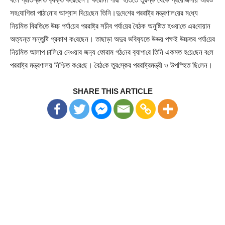
সহ‌যো‌গিতা পাঠা‌নোর আশ্বাস দি‌য়ে‌ছেন তি‌নি।দু‌দে‌শের পররাষ্ট্র মন্ত্রণাল‌য়ের ম‌ধ্যে
নিয়‌মিত বিরতি‌তে উচ্চ পর্যা‌য়ের পররাষ্ট্র সচীব পর্যা‌য়ের বৈঠক অনু‌ষ্টিত হওয়া‌তে এর‌দোয়ান
অত‌্যন্ত সন্তু‌ষ্টি প্রকাশ ক‌রেছেন। তাছাড়া অদুর ভ‌বিষ‌্যতে উভয় পক্ষই উচ্চতর পর্যা‌য়ের
নিয়‌মিত আলাপ চালি‌য়ে নেওয়ার জন‌্য ফোরাম গঠ‌নের ব‌্যাপা‌রে তি‌নি একমত হ‌য়ে‌ছেন ব‌লে
পররাষ্ট্র মন্ত্রণাল‌য় নি‌শ্চিত ক‌রে‌ছে। বৈঠ‌কে তুর‌স্কের পররাষ্ট্রমন্ত্রী ও উপ‌স্হিত ছি‌লেন।
SHARE THIS ARTICLE