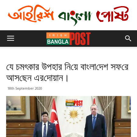
যে চমৎকার উপহার নি‌য়ে বাংলা‌দেশ সফ‌রে
আস‌ছেন এর‌দোয়ান।
18th September 2020