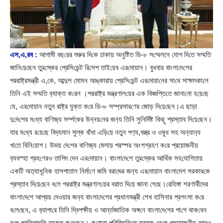
এস,এ,রব :
আগামী বছ‌রের শুরুর দি‌কে ঢাকায় অনুষ্টিত ডি-৮ স‌ম্মেলনে যোগ দি‌তে সম্ম‌তি
জা‌নি‌য়ে‌ছেন তুর‌স্কের প্রেসি‌ডেন্ট রি‌সেপ তাই‌য়েব এর‌দোয়ান। বুধবার বাংলা‌দে‌শের
পররাষ্ট্রমন্ত্রী এ,কে, আব্দুল মো‌মন আঙ্কারায় প্রেসি‌ডেন্ট এর‌দোয়া‌নের সা‌থে সাক্ষাৎকা‌লে
তি‌নি এই সম্মতি ব‌্যাক্ত ক‌রেন ।পররাষ্ট্র মন্ত্রণাল‌য়ের এক বিজ্ঞপ্তি‌তে জানা‌নো হ‌য়ে‌ছে
যে, এর‌দোয়ান নতুন রাষ্ট্র যুক্ত ক‌রে ডি-৮ সম্প্রসার‌ণের জোড় দি‌য়ে‌ছেন।এ ছাড়া
দু‌দে‌শের ম‌ধ্যে বা‌ণিজ‌্য সর্ম্পকের উন্নয়‌নের জন‌্য তি‌নি সু‌নি‌র্দিষ্ট কিছু প্রস্তাব দি‌য়ে‌ছেন।
যার ম‌ধ্যে র‌য়ে‌ছে বিদ‌্যমান সুল্ক বাঁধা এ‌ড়ি‌য়ে নতুন পণ‌্য,বস্ত্র ও ওষুধ সহ অন‌্যান‌্য
খা‌তে বি‌নি‌য়োগ। উভয় দে‌শের বা‌ণিজ‌্য মেলায় পরস্পর অংশগ্রহণ ক‌রে প্রয়োজনীয়
ব‌্যবস্হা গ্রহ‌ণেরও তা‌গিদ দেন এর‌দোয়ান। বাংলা‌দে‌শে তুর‌স্কের আর্থিক সহ‌যো‌গিত‌ায়
এক‌টি অত‌্যাধূ‌নিক হাসপাতাল নির্মা‌ণে জ‌মি বরা‌দ্দের জন‌্য এর‌দোয়ান বাংলা‌দেশ সরকার‌কে
প্রস্তাব দি‌য়ে‌ছেন ব‌লে পররাষ্ট্র মন্ত্রণাল‌য়ের বরাত দি‌য়ে জানা গে‌ছে।রে‌হিঙ্গা শরণার্থীদের
বাংলা‌দে‌শে আশ্রয় দেওয়ার জন‌্য বাংলা‌দে‌শের প্রধানমন্ত্রী শেখ হা‌সিনার প্রশংসা ক‌রে‌
ব‌লে‌ছেন, এ ব‌্যাপা‌রে তি‌নি দ্বিপক্ষীয় ও আর্ন্তজা‌তিক অঙ্গ‌নে বাংলা‌দে‌শের পা‌শে থাক‌বেন
ব‌লে প্রতিশ্রু‌তি ব‌্যক্ত ক‌রে‌ছেন। ক‌রোনা প‌রি‌স্হি‌তি‌তে তুরস্ক থে‌কে প্রয়োজনীয় আরও