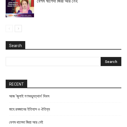
বেগম খালেদা জিয়া আর নেই
Search
RECENT
আজ ‘জুলাই গণঅভ্যুত্থান’ দিবস
মাহে রমজানের ইতিহাস ও ঐতিহ্য
বেগম খালেদা জিয়া আর নেই