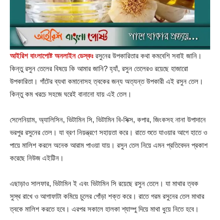
আইরিশ বাংলাপোষ্ট অনলাইন ডেস্কঃ
রসুনের উপকারিতার কথা কমবেশি সবাই জানি।
কিন্তু রসুন তেলের বিষয়ে কি আমার জানি? হ্যাঁ, রসুন তেলেরও রয়েছে হাজারো
উপকারিতা। গাঁটের ব্যথা কমানোসহ ত্বকের জন্য অত্যন্ত উপকারী এই রসুন তেল।
কিন্তু কম খরচে সহজে ঘরেই বানানো যায় এই তেল।
সেলেনিয়াম, অ্যালিসিন, ভিটামিন সি, ভিটামিন বি-সিক্স, কপার, জিংকসহ নানা উপাদানে
ভরপুর রসুনের তেল। যা ব্রণ নিয়ন্ত্রণে সহায়তা করে। রাতে শুতে যাওয়ার আগে হাতে ও
পায়ে মালিশ করলে অনেক আরাম পাওয়া যায়। রসুন তেল নিয়ে এমন প্রতিবেদন প্রকাশ
করেছে নিউজ এইট্টিন।
এছাড়াও সালফার, ভিটামিন ই এবং ভিটামিন সি রয়েছে রসুন তেলে। যা মাথার ত্বক
সুস্থ রাখে ও আগাফাটা কমিয়ে চুলের গোঁড়া শক্ত করে। রাতে গরম রসুনের তেল মাথার
ত্বকে মালিশ করতে হবে। এরপর সকালে হালকা শ্যাম্পু দিয়ে মাথা ধুয়ে নিতে হবে।