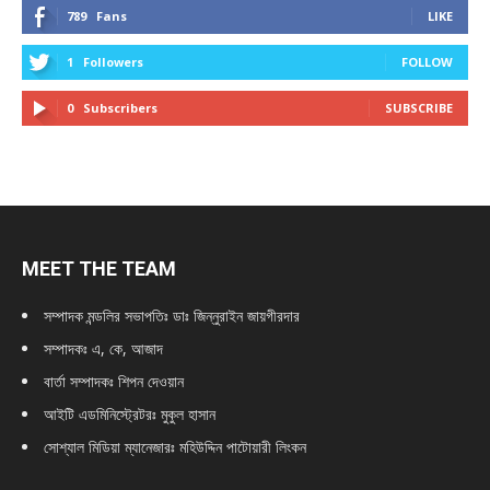
789
Fans
LIKE
1
Followers
FOLLOW
0
Subscribers
SUBSCRIBE
MEET THE TEAM
সম্পাদক মন্ডলির সভাপতিঃ
ডাঃ জিন্নুরাইন জায়গীরদার
সম্পাদকঃ এ, কে, আজাদ
বার্তা সম্পাদকঃ শিপন দেওয়ান
আইটি এডমিনিস্ট্রেটরঃ মুকুল হাসান
সোশ্যাল মিডিয়া ম্যানেজারঃ মহিউদ্দিন পাটোয়ারী লিংকন