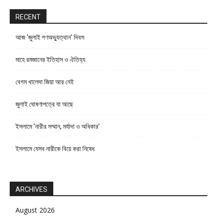
RECENT
আজ ‘জুলাই গণঅভ্যুত্থান’ দিবস
মাহে রমজানের ইতিহাস ও ঐতিহ্য
বেগম খালেদা জিয়া আর নেই
জুলাই ঘোষণাপত্রে যা আছে
ইসলামে ‘নারীর সম্মান, মর্যাদা ও অধিকার’
ইসলামে যেসব নারীকে বিয়ে করা নিষেধ
ARCHIVES
August 2026