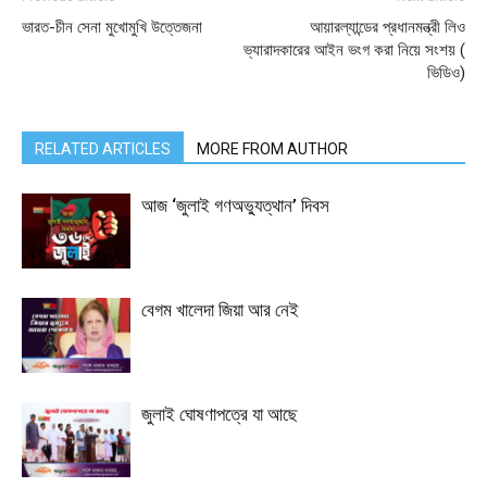
ভারত-চীন সেনা মুখোমুখি উত্তেজনা
আয়ারল্যান্ডের প্রধানমন্ত্রী লিও
ভ্যারাদকারের আইন ভংগ করা নিয়ে সংশয় (
ভিডিও)
RELATED ARTICLES
MORE FROM AUTHOR
আজ ‘জুলাই গণঅভ্যুত্থান’ দিবস
বেগম খালেদা জিয়া আর নেই
জুলাই ঘোষণাপত্রে যা আছে