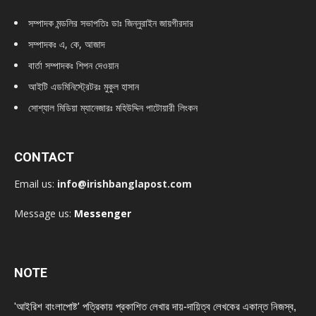
সম্পাদক মন্ডলির সভাপতিঃ
ডাঃ জিন্নুরাইন জায়গীরদার
সম্পাদকঃ এ, কে, আজাদ
বার্তা সম্পাদকঃ শিপন দেওয়ান
আইটি এডমিনিস্ট্রেটরঃ মুকুল হাসান
সোশ্যাল মিডিয়া ম্যানেজারঃ মহিউদ্দিন পাটোয়ারী লিংকন
CONTACT
Email us:
info@irishbanglapost.com
Message us:
Messenger
NOTE
'আইরিশ বাংলাপোষ্ট' পত্রিকায় প্রকাশিত লেখার দায়-দায়িত্ব লেখকের একান্ত নিজস্ব,