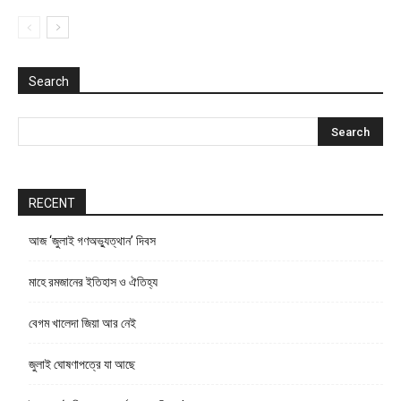
Search
RECENT
আজ ‘জুলাই গণঅভ্যুত্থান’ দিবস
মাহে রমজানের ইতিহাস ও ঐতিহ্য
বেগম খালেদা জিয়া আর নেই
জুলাই ঘোষণাপত্রে যা আছে