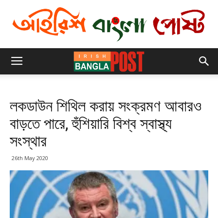
লকডাউন শিথিল করায় সংক্রমণ আবারও
বাড়তে পারে, হুঁশিয়ারি বিশ্ব স্বাস্থ্য
সংস্থার
26th May 2020