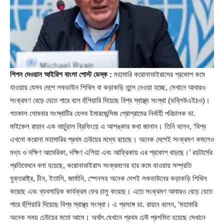
শিপন দেওয়ান আইরিশ বাংলা পোস্ট ডেস্ক :
মহামারি করোনাভাইরাসের প্রকোপ কমে
যাওয়ায় যেসব দেশে লকডাউন শিথিল বা কড়াকড়ি তুলে নেওয়া হচ্ছে, সেখানে আবারও
সংক্রমণ বেড়ে যেতে পারে বলে হুঁশিয়ারি দিয়েছে বিশ্ব স্বাস্থ্য সংস্থা (ডব্লিউএইচও)।
গতকাল সোমবার সংস্থাটির হেলথ ইমারজেন্সিজ প্রোগ্রামের নির্বাহী পরিচালক ডা.
মাইকেল রায়ান এক ভার্চুয়াল ব্রিফিংয়ে এ আশঙ্কার কথা জানান। তিনি বলেন, ‘বিশ্ব
এখনো করোনা মহামারির প্রথম ঢেউয়ের মধ্যে রয়েছে। অনেক দেশেই সংক্রমণ কমলেও
মধ্য ও দক্ষিণ আমেরিকা, দক্ষিণ এশিয়া এবং আফ্রিকায় এর প্রকোপ বাড়ছে।’ রয়টার্সের
প্রতিবেদনে বলা হয়েছে, করোনাভাইরাস সংক্রমণের হার কমে যাওয়ায় সম্প্রতি
যুক্তরাষ্ট্র, চীন, ইতালি, জার্মানি, স্পেনসহ অনেক দেশই লকডাউনের কড়াকড়ি শিথিল
করেছে এবং ব্যবসায়িক কার্যক্রম ফের চালু করেছে। এতে সংক্রমণ আবারও বেড়ে যেতে
পারে হুঁশিয়ারি দিয়েছে বিশ্ব স্বাস্থ্য সংস্থা। এ প্রসঙ্গে ডা. রায়ান বলেন, ‘মহামারি
অনেক সময় ঢেউয়ের মতো আসে। অর্থাৎ যেখানে প্রথম ঢেউ প্রশমিত হয়েছে সেখানে