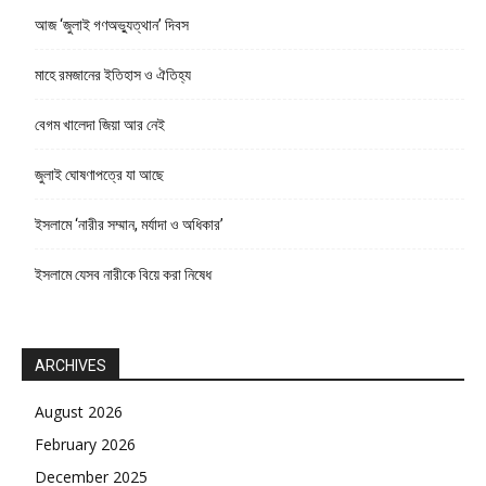
আজ ‘জুলাই গণঅভ্যুত্থান’ দিবস
মাহে রমজানের ইতিহাস ও ঐতিহ্য
বেগম খালেদা জিয়া আর নেই
জুলাই ঘোষণাপত্রে যা আছে
ইসলামে ‘নারীর সম্মান, মর্যাদা ও অধিকার’
ইসলামে যেসব নারীকে বিয়ে করা নিষেধ
ARCHIVES
August 2026
February 2026
December 2025