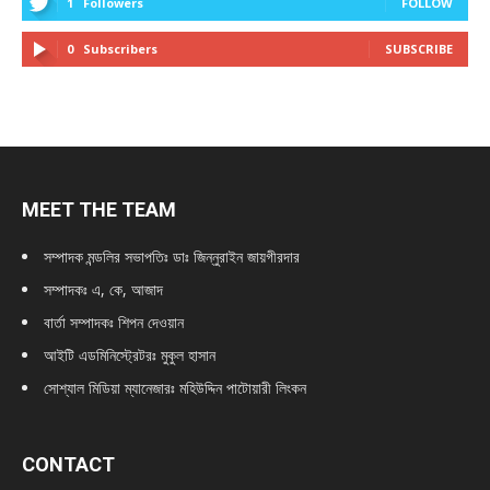
1
Followers
FOLLOW
0
Subscribers
SUBSCRIBE
MEET THE TEAM
সম্পাদক মন্ডলির সভাপতিঃ
ডাঃ জিন্নুরাইন জায়গীরদার
সম্পাদকঃ এ, কে, আজাদ
বার্তা সম্পাদকঃ শিপন দেওয়ান
আইটি এডমিনিস্ট্রেটরঃ মুকুল হাসান
সোশ্যাল মিডিয়া ম্যানেজারঃ মহিউদ্দিন পাটোয়ারী লিংকন
CONTACT