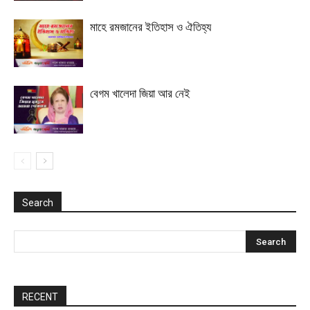
মাহে রমজানের ইতিহাস ও ঐতিহ্য
বেগম খালেদা জিয়া আর নেই
Search
RECENT