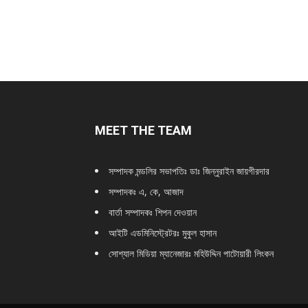
MEET THE TEAM
সম্পাদক মন্ডলির সভাপতিঃ
ডাঃ জিন্নুরাইন জায়গীরদার
সম্পাদকঃ এ, কে, আজাদ
বার্তা সম্পাদকঃ শিপন দেওয়ান
আইটি এডমিনিস্ট্রেটরঃ মুকুল হাসান
সোশ্যাল মিডিয়া ম্যানেজারঃ মহিউদ্দিন পাটোয়ারী লিংকন