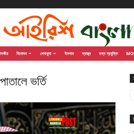
পাদকীয়
বিনোদন
খেলাধুলা
ইসলাম
স্বাস্থ্য
তথ্য প্রযুক্তি
MO
াতালে ভর্তি