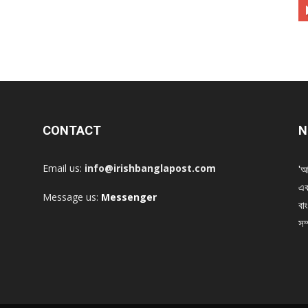
CONTACT
N
Email us:
info@irishbanglapost.com
'আ
এক
Message us:
Messenger
বাং
সম