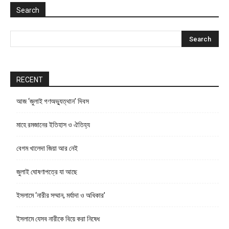
Search
RECENT
আজ ‘জুলাই গণঅভ্যুত্থান’ দিবস
মাহে রমজানের ইতিহাস ও ঐতিহ্য
বেগম খালেদা জিয়া আর নেই
জুলাই ঘোষণাপত্রে যা আছে
ইসলামে ‘নারীর সম্মান, মর্যাদা ও অধিকার’
ইসলামে যেসব নারীকে বিয়ে করা নিষেধ