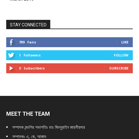
STAY CONNECTED
789
Fans
LIKE
1
Followers
FOLLOW
0
Subscribers
SUBSCRIBE
MEET THE TEAM
সম্পাদক মন্ডলির সভাপতিঃ
ডাঃ জিন্নুরাইন জায়গীরদার
সম্পাদকঃ এ, কে, আজাদ