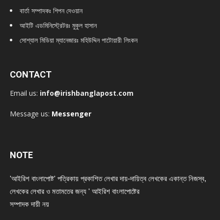
বার্তা সম্পাদকঃ শিপন দেওয়ান
আইটি এডমিনিস্ট্রেটরঃ মুকুল হাসান
সোশ্যাল মিডিয়া ম্যানেজারঃ মহিউদ্দিন পাটোয়ারী লিংকন
CONTACT
Email us:
info@irishbanglapost.com
Message us:
Messenger
NOTE
'আইরিশ বাংলাপোষ্ট' পত্রিকায় প্রকাশিত লেখার দায়-দায়িত্ব লেখকের একান্ত নিজস্ব,
লেখকের লেখার ও মতামতের জন্য ' আইরিশ বাংলাপোষ্টের
সম্পাদক দায়ী নয়