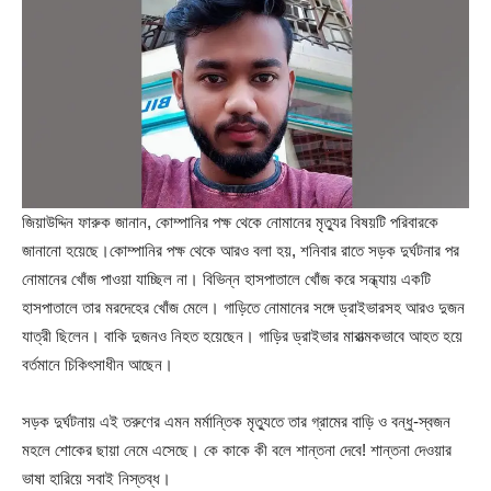
জিয়াউদ্দিন ফারুক জানান, কোম্পানির পক্ষ থেকে নোমানের মৃত্যুর বিষয়টি পরিবারকে
জানানো হয়েছে।কোম্পানির পক্ষ থেকে আরও বলা হয়, শনিবার রাতে সড়ক দুর্ঘটনার পর
নোমানের খোঁজ পাওয়া যাচ্ছিল না। বিভিন্ন হাসপাতালে খোঁজ করে সন্ধ্যায় একটি
হাসপাতালে তার মরদেহের খোঁজ মেলে। গাড়িতে নোমানের সঙ্গে ড্রাইভারসহ আরও দুজন
যাত্রী ছিলেন। বাকি দুজনও নিহত হয়েছেন। গাড়ির ড্রাইভার মারাত্মকভাবে আহত হয়ে
বর্তমানে চিকিৎসাধীন আছেন।
সড়ক দুর্ঘটনায় এই তরুণের এমন মর্মান্তিক মৃত্যুতে তার গ্রামের বাড়ি ও বন্ধু-স্বজন
মহলে শোকের ছায়া নেমে এসেছে। কে কাকে কী বলে শান্তনা দেবে! শান্তনা দেওয়ার
ভাষা হারিয়ে সবাই নিস্তব্ধ।