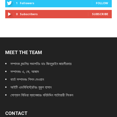
1
Followers
FOLLOW
0
Subscribers
SUBSCRIBE
MEET THE TEAM
সম্পাদক মন্ডলির সভাপতিঃ
ডাঃ জিন্নুরাইন জায়গীরদার
সম্পাদকঃ এ, কে, আজাদ
বার্তা সম্পাদকঃ শিপন দেওয়ান
আইটি এডমিনিস্ট্রেটরঃ মুকুল হাসান
সোশ্যাল মিডিয়া ম্যানেজারঃ মহিউদ্দিন পাটোয়ারী লিংকন
CONTACT