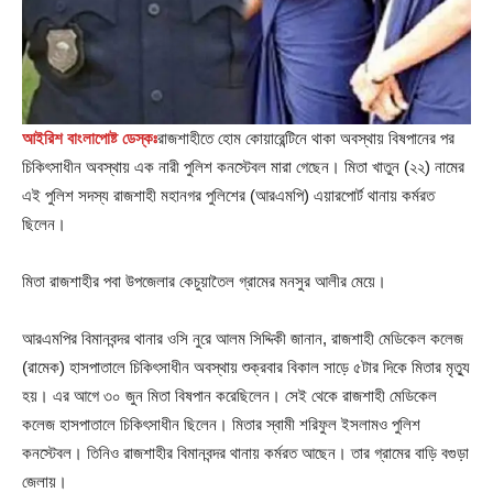
আইরিশ বাংলাপোষ্ট ডেস্কঃ
রাজশাহীতে হোম কোয়ারেন্টিনে থাকা অবস্থায় বিষপানের পর
চিকিৎসাধীন অবস্থায় এক নারী পুলিশ কনস্টেবল মারা গেছেন। মিতা খাতুন (২২) নামের
এই পুলিশ সদস্য রাজশাহী মহানগর পুলিশের (আরএমপি) এয়ারপোর্ট থানায় কর্মরত
ছিলেন।
মিতা রাজশাহীর পবা উপজেলার কেচুয়াতৈল গ্রামের মনসুর আলীর মেয়ে।
আরএমপির বিমানবন্দর থানার ওসি নুরে আলম সিদ্দিকী জানান, রাজশাহী মেডিকেল কলেজ
(রামেক) হাসপাতালে চিকিৎসাধীন অবস্থায় শুক্রবার বিকাল সাড়ে ৫টার দিকে মিতার মৃত্যু
হয়। এর আগে ৩০ জুন মিতা বিষপান করেছিলেন। সেই থেকে রাজশাহী মেডিকেল
কলেজ হাসপাতালে চিকিৎসাধীন ছিলেন। মিতার স্বামী শরিফুল ইসলামও পুলিশ
কনস্টেবল। তিনিও রাজশাহীর বিমানবন্দর থানায় কর্মরত আছেন। তার গ্রামের বাড়ি বগুড়া
জেলায়।