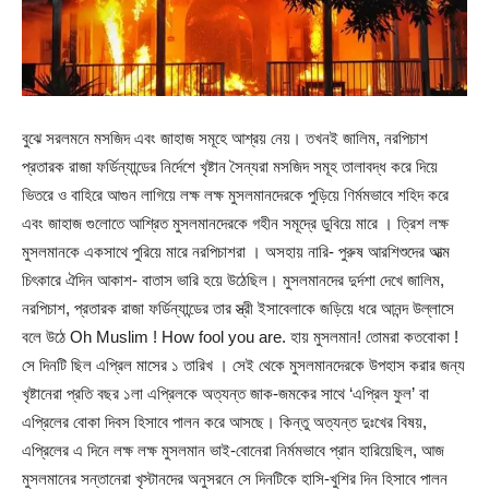
বুঝে সরলমনে মসজিদ এবং জাহাজ সমূহে আশ্রয় নেয়। তখনই জালিম, নরপিচাশ
প্রতারক রাজা ফর্ডিন্যান্ডের নির্দেশে খৃষ্টান সৈন্যরা মসজিদ সমূহ তালাবদ্ধ করে দিয়ে
ভিতরে ও বাহিরে আগুন লাগিয়ে লক্ষ লক্ষ মুসলমানদেরকে পুড়িয়ে ণির্মমভাবে শহিদ করে
এবং জাহাজ গুলোতে আশ্রিত মুসলমানদেরকে গহীন সমূদ্রে ডুবিয়ে মারে । ত্রিশ লক্ষ
মুসলমানকে একসাথে পুরিয়ে মারে নরপিচাশরা । অসহায় নারি- পুরুষ আরশিশুদের আত্ম
চিৎকারে ঐদিন আকাশ- বাতাস ভারি হয়ে উঠেছিল। মুসলমানদের দুর্দশা দেখে জালিম,
নরপিচাশ, প্রতারক রাজা ফর্ডিন্যান্ডের তার স্ত্রী ইসাবেলাকে জড়িয়ে ধরে আনন্দ উল্লাসে
বলে উঠে Oh Muslim ! How fool you are. হায় মুসলমান! তোমরা কতবোকা !
সে দিনটি ছিল এপ্রিল মাসের ১ তারিখ । সেই থেকে মুসলমানদেরকে উপহাস করার জন্য
খৃষ্টানেরা প্রতি বছর ১লা এপ্রিলকে অত্যন্ত জাক-জমকের সাথে ‘এপ্রিল ফুল’ বা
এপ্রিলের বোকা দিবস হিসাবে পালন করে আসছে। কিন্তু অত্যন্ত দুঃখের বিষয়,
এপ্রিলের এ দিনে লক্ষ লক্ষ মুসলমান ভাই-বোনেরা নির্মমভাবে প্রান হারিয়েছিল, আজ
মুসলমানের সন্তানেরা খৃস্টানদের অনুসরনে সে দিনটিকে হাসি-খুশির দিন হিসাবে পালন