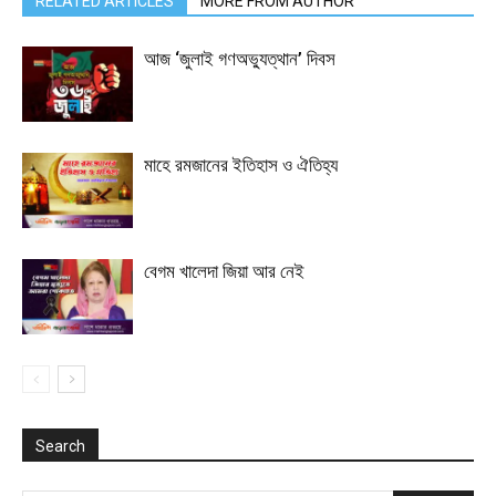
RELATED ARTICLES
MORE FROM AUTHOR
আজ ‘জুলাই গণঅভ্যুত্থান’ দিবস
মাহে রমজানের ইতিহাস ও ঐতিহ্য
বেগম খালেদা জিয়া আর নেই
Search