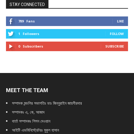
STAY CONNECTED
789
Fans
LIKE
1
Followers
FOLLOW
0
Subscribers
SUBSCRIBE
MEET THE TEAM
সম্পাদক মন্ডলির সভাপতিঃ
ডাঃ জিন্নুরাইন জায়গীরদার
সম্পাদকঃ এ, কে, আজাদ
বার্তা সম্পাদকঃ শিপন দেওয়ান
আইটি এডমিনিস্ট্রেটরঃ মুকুল হাসান