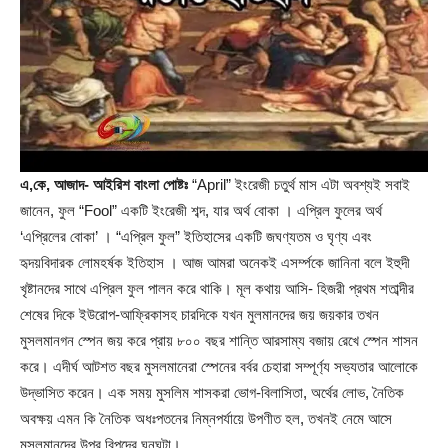
এ,কে, আজাদ- আইরিশ বাংলা পোষ্টঃ
“April” ইংরেজী চতুর্থ মাস এটা অবশ্যই সবাই
জানেন, ফুল “Fool” একটি ইংরেজী শব্দ, যার অর্থ বোকা । এপ্রিল ফুলের অর্থ
‘এপ্রিলের বোকা’ । “এপ্রিল ফুল” ইতিহাসের একটি জঘণ্যতম ও ঘৃণ্য এবং
হৃদয়বিদারক লোমহর্ষক ইতিহাস । আজ আমরা অনেকই এসর্ম্পকে জানিনা বলে ইহুদী
খৃষ্টানদের সাথে এপ্রিল ফুল পালন করে থাকি। মূল কথায় আসি- হিজরী প্রথম শতাব্দীর
শেষের দিকে ইউরোপ-আফ্রিকাসহ চারদিকে যখন মুলমানদের জয় জয়কার তখন
মুসলমানগন স্পেন জয় করে প্রায় ৮০০ বছর শান্তি আরসাম্য বজায় রেখে স্পেন শাসন
করে। এদীর্ঘ আটশত বছর মুসলমানেরা স্পেনের বর্বর চেহারা সম্পূর্ণ্য সভ্যতার আলোকে
উদ্ভাসিত করেন। এক সময় মুসলিম শাসকরা ভোগ-বিলাসিতা, অর্থের লোভ, নৈতিক
অবক্ষয় এমন কি নৈতিক অধঃপতনের নিম্নপর্যায়ে উপণীত হল, তখনই নেমে আসে
মুসলমানদের উপর বিপদের ঘনঘটা।