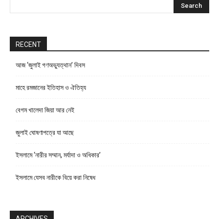
RECENT
আজ ‘জুলাই গণঅভ্যুত্থান’ দিবস
মাহে রমজানের ইতিহাস ও ঐতিহ্য
বেগম খালেদা জিয়া আর নেই
জুলাই ঘোষণাপত্রে যা আছে
ইসলামে ‘নারীর সম্মান, মর্যাদা ও অধিকার’
ইসলামে যেসব নারীকে বিয়ে করা নিষেধ
ARCHIVES