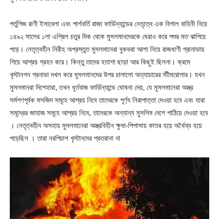
পর্তুগিজ রাণী ইসাবেলা এবং পার্শবর্তি রাজা ফার্ডিন্যান্ডের নেতৃত্বে এক বিশাল বাহিনী নিয়ে
১৪৯২ সালের ১লা এপ্রিল চতুর দিক থেকে মুসলমানদেরকে ঘেরাও করে পশুর মত ঝাপিয়ে
পড়ে। নেতৃত্বহীন নিরীহ অপ্রস্তুত মুসলমানেরা বুকভরা আশা নিয়ে রাজধাণী গ্রানাডায়
গিয়ে আশ্রয় গ্রহন করে। কিন্তু তাদের হতাশা ছাড়া আর কিছুই ছিলনা। ক্রমে
খৃস্টানগন গ্রনাডা দখল করে মুসলমানদের উপর চালালো অত্যাচারের স্টীমরোলার। যখন
মুসলমানরা দিশেহারা, তখন ধূর্তবাজ ফার্ডিন্যান্ডে ঘোষনা দেয়, যে মুসলমানেরা অস্ত্র
সর্মপণপূর্বক মসজিদ সমূহে আশ্রয় নিবে তাদেরকে পূর্ণ্য নিরাপাত্তা দেওয়া হবে এবং যারা
সমূদ্রের জাহাজ সমূহে আশ্রয় নিবে, তাদেরকে অন্যান্য মুসলিম দেশে পাঠিয়ে দেওয়া হবে
। নেতৃত্বহীন অসহায় মুসলমানেরা অস্ত্রবিহীন ক্ষুধা-পিপাসায় কাতর হয়ে অর্ধৈয্য হয়ে
পড়েছিল । তারা নরপিচাশ খৃস্টানদের প্রতরানা না