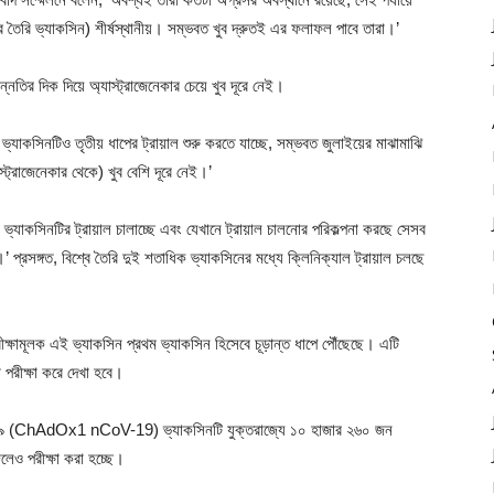
ের তৈরি ভ্যাকসিন) শীর্ষস্থানীয়। সম্ভবত খুব দ্রুতই এর ফলাফল পাবে তারা।’
্নতির দিক দিয়ে অ্যাস্ট্রাজেনেকার চেয়ে খুব দূরে নেই।
 ভ্যাকসিনটিও তৃতীয় ধাপের ট্রায়াল শুরু করতে যাচ্ছে, সম্ভবত জুলাইয়ের মাঝামাঝি
ট্রাজেনেকার থেকে) খুব বেশি দূরে নেই।’
ভ্যাকসিনটির ট্রায়াল চালাচ্ছে এবং যেখানে ট্রায়াল চালনোর পরিকল্পনা করছে সেসব
ে।’ প্রসঙ্গত, বিশ্বে তৈরি দুই শতাধিক ভ্যাকসিনের মধ্যে ক্লিনিক্যাল ট্রায়াল চলছে
পরীক্ষামূলক এই ভ্যাকসিন প্রথম ভ্যাকসিন হিসেবে চূড়ান্ত ধাপে পৌঁছেছে। এটি
 পরীক্ষা করে দেখা হবে।
ভ-১৯ (ChAdOx1 nCoV-19) ভ্যাকসিনটি যুক্তরাজ্যে ১০ হাজার ২৬০ জন
িলেও পরীক্ষা করা হচ্ছে।