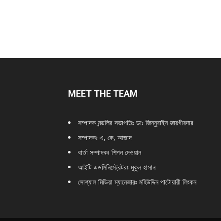
MEET THE TEAM
সম্পাদক মন্ডলির সভাপতিঃ
ডাঃ জিন্নুরাইন জায়গীরদার
সম্পাদকঃ এ, কে, আজাদ
বার্তা সম্পাদকঃ শিপন দেওয়ান
আইটি এডমিনিস্ট্রেটরঃ মুকুল হাসান
সোশ্যাল মিডিয়া ম্যানেজারঃ মহিউদ্দিন পাটোয়ারী লিংকন