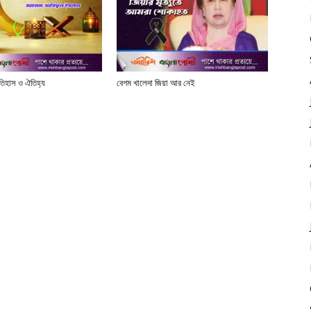
তিহাস ও ঐতিহ্য
বেগম খালেদা জিয়া আর নেই