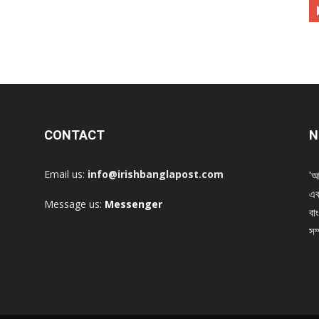
CONTACT
N
Email us:
info@irishbanglapost.com
'আ
এক
Message us:
Messenger
বাং
সম