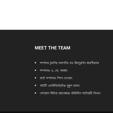
MEET THE TEAM
সম্পাদক মন্ডলির সভাপতিঃ
ডাঃ জিন্নুরাইন জায়গীরদার
সম্পাদকঃ এ, কে, আজাদ
বার্তা সম্পাদকঃ শিপন দেওয়ান
আইটি এডমিনিস্ট্রেটরঃ মুকুল হাসান
সোশ্যাল মিডিয়া ম্যানেজারঃ মহিউদ্দিন পাটোয়ারী লিংকন