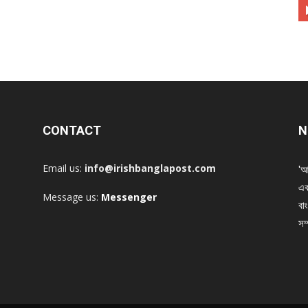
CONTACT
N
Email us:
info@irishbanglapost.com
'আ
এক
Message us:
Messenger
বাং
সম