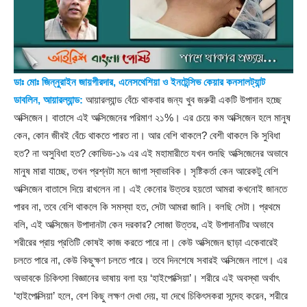
ডাঃ মোঃ জিন্নুরাইন জায়গীরদার, এনেসথেশিয়া ও ইনটেন্সিভ কেয়ার কনসালট্যান্ট
ডাবলিন, আয়ারল্যান্ড:
আয়ারল্যান্ড বেঁচে থাকবার জন্য খুব জরুরী একটি উপাদান হচ্ছে
অক্সিজেন। বাতাসে এই অক্সিজেনের পরিমাণ ২১%। এর চেয়ে কম অক্সিজেন হলে মানুষ
কেন, কোন জীবই বেঁচে থাকতে পারত না। আর বেশি থাকলে? বেশী থাকলে কি সুবিধা
হত? না অসুবিধা হত? কোভিড-১৯ এর এই মহামারীতে যখন শুনছি অক্সিজেনের অভাবে
মানুষ মারা যাচ্ছে, তখন প্রশ্নটা মনে জাগা স্বাভাবিক। সৃষ্টিকর্তা কেন আরেকটু বেশি
অক্সিজেন বাতাসে দিয়ে রাখলেন না। এই কেনোর উত্তর হয়তো আমরা কখনোই জানতে
পারব না, তবে বেশি থাকলে কি সমস্যা হত, সেটা আমরা জানি। বলছি সেটা। প্রথমে
বলি, এই অক্সিজেন উপাদানটা কেন দরকার? সোজা উত্তর, এই উপাদানটির অভাবে
শরীরের প্রায় প্রতিটি কোষই কাজ করতে পারে না। কেউ অক্সিজেন ছাড়া একেবারেই
চলতে পারে না, কেউ কিছুক্ষণ চলতে পারে। তবে দিনশেষে সবারই অক্সিজেন লাগে। এর
অভাবকে চিকিৎসা বিজ্ঞানের ভাষায় বলা হয় ‘হাইপোক্সিয়া’। শরীরে এই অবস্থা অর্থাৎ
‘হাইপোক্সিয়া’ হলে, বেশ কিছু লক্ষণ দেখা দেয়, যা দেখে চিকিৎসকরা সন্দেহ করেন, শরীরে