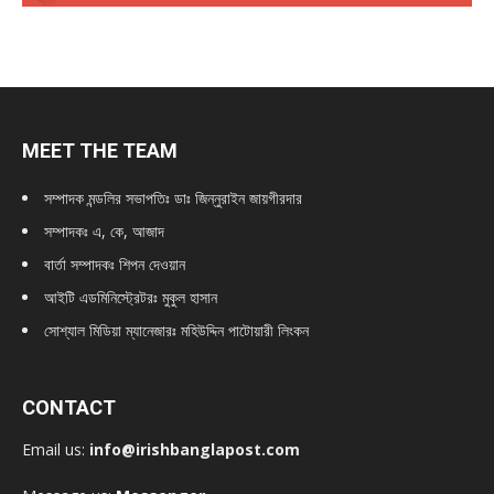
MEET THE TEAM
সম্পাদক মন্ডলির সভাপতিঃ
ডাঃ জিন্নুরাইন জায়গীরদার
সম্পাদকঃ এ, কে, আজাদ
বার্তা সম্পাদকঃ শিপন দেওয়ান
আইটি এডমিনিস্ট্রেটরঃ মুকুল হাসান
সোশ্যাল মিডিয়া ম্যানেজারঃ মহিউদ্দিন পাটোয়ারী লিংকন
CONTACT
Email us:
info@irishbanglapost.com