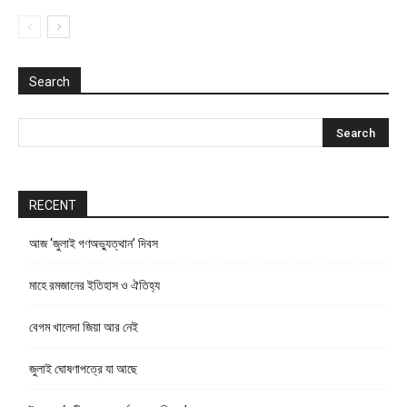
Search
RECENT
আজ ‘জুলাই গণঅভ্যুত্থান’ দিবস
মাহে রমজানের ইতিহাস ও ঐতিহ্য
বেগম খালেদা জিয়া আর নেই
জুলাই ঘোষণাপত্রে যা আছে