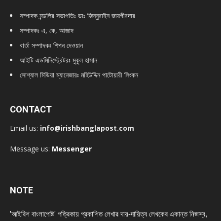
সম্পাদক মন্ডলির সভাপতিঃ
ডাঃ জিন্নুরাইন জায়গীরদার
সম্পাদকঃ এ, কে, আজাদ
বার্তা সম্পাদকঃ শিপন দেওয়ান
আইটি এডমিনিস্ট্রেটরঃ মুকুল হাসান
সোশ্যাল মিডিয়া ম্যানেজারঃ মহিউদ্দিন পাটোয়ারী লিংকন
CONTACT
Email us:
info@irishbanglapost.com
Message us:
Messenger
NOTE
'আইরিশ বাংলাপোষ্ট' পত্রিকায় প্রকাশিত লেখার দায়-দায়িত্ব লেখকের একান্ত নিজস্ব,