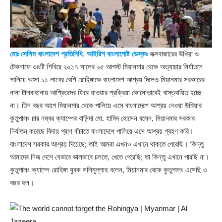
মোঃ সেলিম বাংলাদেশ প্রতিনিধি. আইরিশ বাংলাপোষ্ট ডেস্কঃ
কক্সবাজারের উখিয়া ও
টেকনাফে ৩৪টি শিবিরে ২০১৭ সালের ২৫ আগস্ট মিয়ানমার থেকে অত্যাচার নির্যাতনে
পালিয়ে আসা ১১ লাখের বেশি রোহিঙ্গাকে বাংলাদেশ আশ্রয় দিলেও মিয়ানমার সরকারের
নানা টালবাহানায় আশ্রিতদের ফিরে যাওয়ার প্রক্রিয়া কোনোভাবেই বাস্তবায়িত হচ্ছে
না। তিন বছর আগে মিয়ানমার থেকে পালিয়ে এসে বাংলাদেশে আশ্রয় নেওয়া উখিয়ার
কুতুপালং চার নম্বর ক্যাম্পের বাসিন্দা মো. হামিদ হোসেন বলেন, মিয়ানমার সরকার
নির্যাতন করেছে বিদায় প্রাণ বাঁচাতে বাংলাদেশে পালিয়ে এসে আশ্রয় গ্রহণ করি।
বাংলাদেশ সরকার আশ্রয় দিয়েছে; তাই আমরা এখনও এখানে থাকতে পেরেছি। কিন্তু
আমাদের নিজ দেশে যেভাবে ভালভাবে চলতে, খেতে পেরেছি; তা কিন্তু এখানে পারছি না।
কুতুপালং ক্যাম্পে রোহিঙ্গা যুবক সলিমুল্লাহ বলেন, মিয়ানমার থেকে কুতুপালং এসেছি ৩
বছর হল।