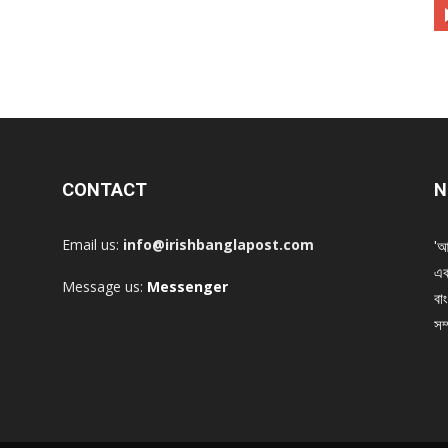
CONTACT
N
Email us:
info@irishbanglapost.com
'আ
এক
Message us:
Messenger
বাং
সম