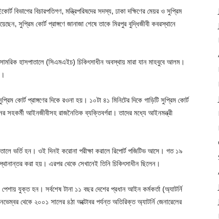
র্ট বিভাগের বিচারপতিগণ, মন্ত্রিপরিষদের সদস্য, ঢাকা দক্ষিণের মেয়র ও সুপ্রিম
ছেন, সুপ্রিম কোর্ট প্রাঙ্গণে জানাজা শেষে তাকে মিরপুর বুদ্ধিজীবী কবরস্থানে
লিত সামরিক হাসপাতালে (সিএমএইচ) চিকিৎসাধীন অবস্থায় মারা যান মাহবুবে আলম।
়।
রিম কোর্ট প্রাঙ্গণের দিকে রওনা হয়। ১০টা ৪১ মিনিটের দিকে গাড়িটি সুপ্রিম কোর্ট
ঘদিনের সহকর্মী আইনজীবীসহ রাজনৈতিক ব্যক্তিবর্গরা। তাদের মধ্যে আইনমন্ত্রী
পাতালে ভর্তি হন। ওই দিনই করোনা পরীক্ষা করালে রিপোর্ট পজিটিভ আসে। গত ১৯
স্থানান্তর করা হয়। এরপর থেকে সেখানেই তিনি চিকিৎসাধীন ছিলেন।
েশায় যুক্ত হন। সর্বশেষ টানা ১১ বছর দেশের প্রধান আইন কর্মকর্তা (অ্যাটর্নি
েম্বর থেকে ২০০১ সালের ৪ঠা অক্টোবর পর্যন্ত অতিরিক্ত অ্যাটর্নি জেনারেলের