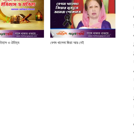
তিহাস ও ঐতিহ্য
বেগম খালেদা জিয়া আর নেই