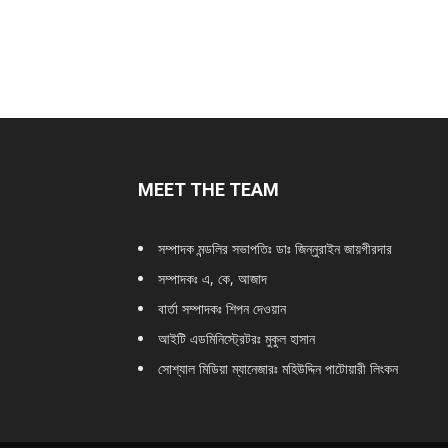
MEET THE TEAM
সম্পাদক মন্ডলির সভাপতিঃ
ডাঃ জিন্নুরাইন জায়গীরদার
সম্পাদকঃ এ, কে, আজাদ
বার্তা সম্পাদকঃ শিপন দেওয়ান
আইটি এডমিনিস্ট্রেটরঃ মুকুল হাসান
সোশ্যাল মিডিয়া ম্যানেজারঃ মহিউদ্দিন পাটোয়ারী লিংকন