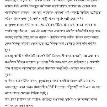
বর্তমানে তিনি দেশটির মিডল্যান্ড নর্থওয়েস্ট কাউন্টি মায়ো’র ক্যাসেলবার এলাকা থেকে
প্রতিদ্বন্দ্বিতা করছেন। এর আগে অত্যন্ত গুরুত্বপূর্ণ এই এলাকায় নির্বাচিত হয়েছিলেন
বর্তমান শাসক দলের (ফিনেগেইল পার্টি) সাবেক প্রধানমন্ত্রী এন্ডা কেনি।
এ প্রসঙ্গে কামাল উদ্দিন জানান, তার এই রাজনীতিতে আসা ও মনোনয়ন পাওয়ার পথ
মোটেই মসৃন ছিল না। আর এই জন্য তাকে এখানকার আইরিশ কমিউনিটির জন্য কাজ
করাসহ স্থানীয় পর্যায়ে ব্যাপক প্রচার ও পরিচিতির জন্য কঠোর পরিশ্রম করতে হয়েছে।
দেশের বিভিন্ন জায়গায় লেবার দলের হয়ে বিভিন্ন সভা সেমিনারে তিনি অতি পরিচিত
মুখ।
তবে শুধু আইরিশ কমিউনিটির কাজেই তিনি নিজেকে সীমাবদ্ধ রাখেননি, বরং এখানকার
বাঙালীদের বিভিন্ন সমস্যাসংকুল সময়ে তিনি তাদের পাশে এসে দাঁড়িয়েছেন। পাশাপাশি
তিনি বাংলাদেশ কমিউনিটিকে দেশের রাজনীতির ঊর্ধ্বে উঠে একত্রিত করার কাজেও
যুক্ত।
এ বিষয়ে কামাল উদ্দিন বলেন, যুক্তরাজ্যে আমরা বাঙালীরা অনেক এগিয়ে থাকলেও
আয়ারল্যান্ডে এখন পর্যন্ত বাংলাদেশী কমিউনিটি সেভাবে শক্তিশালী হয়নি এবং এর দরুন
আমরা অনেক ক্ষেত্রেই পিছিয়ে পড়ছি।
তাই, তিনি নির্বাচিত হলে আইরিশ পার্লামেন্টে বাঙালিদের স্বার্থ সংশ্লিষ্ট বিভিন্ন বিষয়ে
কথা বলবেন বলেও জানান।