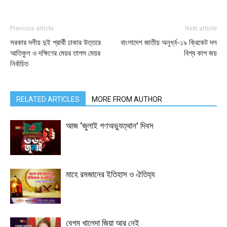
Previous article
Next article
সরকার দলীয় দুই প্রার্থী ঢাকার উত্তরে
বাংলাদেশ জাতীয় অনূর্ধ্ব-১৯ ক্রিকেট দল
আতিকুল ও দক্ষিণের মেয়র তাপস মেয়র
বিশ্ব কাপ জয়
নির্বাচিত
RELATED ARTICLES
MORE FROM AUTHOR
আজ ‘জুলাই গণঅভ্যুত্থান’ দিবস
মাহে রমজানের ইতিহাস ও ঐতিহ্য
বেগম খালেদা জিয়া আর নেই