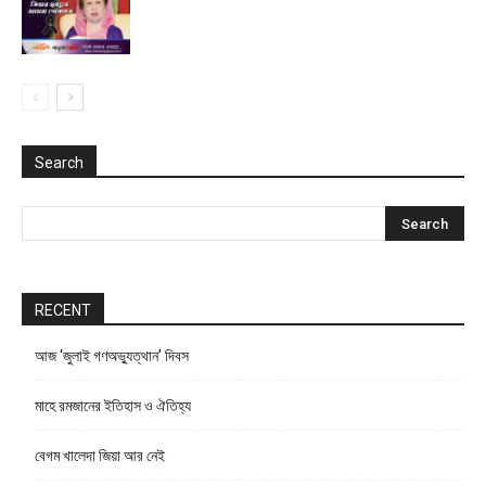
Search
RECENT
আজ ‘জুলাই গণঅভ্যুত্থান’ দিবস
মাহে রমজানের ইতিহাস ও ঐতিহ্য
বেগম খালেদা জিয়া আর নেই