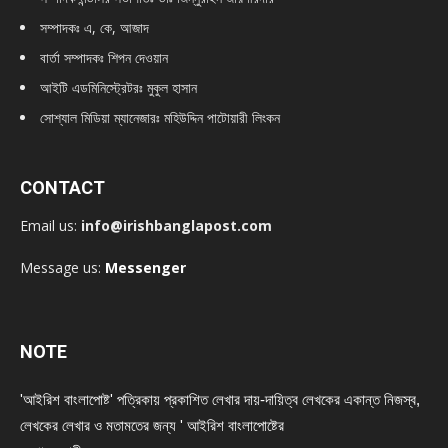
সম্পাদকঃ এ, কে, আজাদ
বার্তা সম্পাদকঃ শিপন দেওয়ান
আইটি এডমিনিস্ট্রেটরঃ মুকুল হাসান
সোশ্যাল মিডিয়া ম্যানেজারঃ মহিউদ্দিন পাটোয়ারী লিংকন
CONTACT
Email us:
info@irishbanglapost.com
Message us:
Messenger
NOTE
'আইরিশ বাংলাপোষ্ট' পত্রিকায় প্রকাশিত লেখার দায়-দায়িত্ব লেখকের একান্ত নিজস্ব,
লেখকের লেখার ও মতামতের জন্য ' আইরিশ বাংলাপোষ্টের