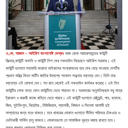
এ,কে, আজাদ – আইরিশ বাংলাপোষ্ট ডেস্কঃ
আজ থেকে আয়ারল্যান্ডের কাউন্টি
কিল্ডার,কাউন্টি অফলি ও কাউন্টি লিশ ফের লকডাউন দিয়েছেন আইরিশ সরকার। এই
কাউন্টি গুলোতে মহামারি করোনা ভাইরাসের সংক্রামনের হার ফের বেড়ে যাওয়ায় দেশটির
প্রধান মন্ত্রি মিহল মার্টিন জাতির উদ্দেশ্যে গতকাল সন্ধ্যায় বক্তব্য দেন। তিনি তার
বক্তব্যে এই ঘোষনা দেন। গত রাত থেকেই এই লকডাউন কার্যকর করেছে। এই তিন
কাউন্টির লোক অন্য কোন কাউন্টিতে যেতে পারবেন না। সরকারের অনুমতিক্রমে শুধু মাত্র
ট্রাভাল ও জরুরী কাজে বাহিতে যেতে পারবে। এই কাউন্টি গুলোতে রেষ্টুরেন্ট, পাব, ক্যাফে,
জিম,‌ সুইমিংপুল, থিয়েটার , মিউজিয়াম, গ্যালারী, বিঙ্গহল ও সিনেমা আগামী দুই
সাপ্তাহের জন্য বন্ধ থাকবে। তবে খাবারের দোকান গুলোতে সীমিত পরিসরে টেকওয়ে ও
ডেলিভারী সার্ভিস চালু থাকবে। দোকানগুলো তে সামাজিক দূরত্ব বজায় রাখতে হবে।
সকল প্রকার খেলাধুলা নিষিদ্ধ করা হয়েছে।