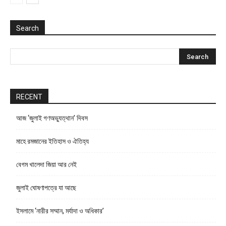
Search
RECENT
আজ ‘জুলাই গণঅভ্যুত্থান’ দিবস
মাহে রমজানের ইতিহাস ও ঐতিহ্য
বেগম খালেদা জিয়া আর নেই
জুলাই ঘোষণাপত্রে যা আছে
ইসলামে ‘নারীর সম্মান, মর্যাদা ও অধিকার’