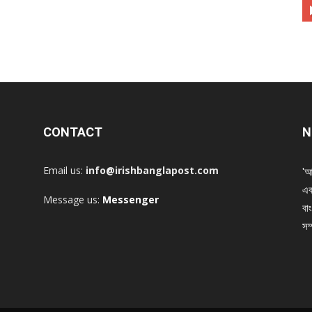
CONTACT
N
Email us:
info@irishbanglapost.com
'আ
এক
Message us:
Messenger
বাং
সম