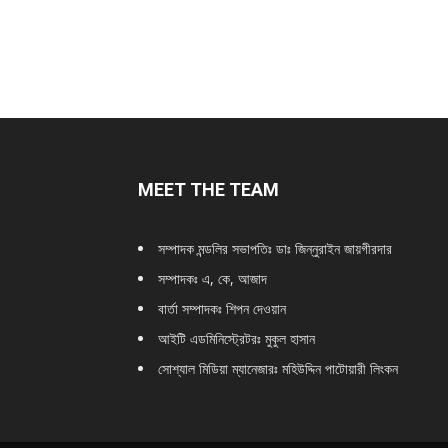
MEET THE TEAM
সম্পাদক মন্ডলির সভাপতিঃ
ডাঃ জিন্নুরাইন জায়গীরদার
সম্পাদকঃ এ, কে, আজাদ
বার্তা সম্পাদকঃ শিপন দেওয়ান
আইটি এডমিনিস্ট্রেটরঃ মুকুল হাসান
সোশ্যাল মিডিয়া ম্যানেজারঃ মহিউদ্দিন পাটোয়ারী লিংকন