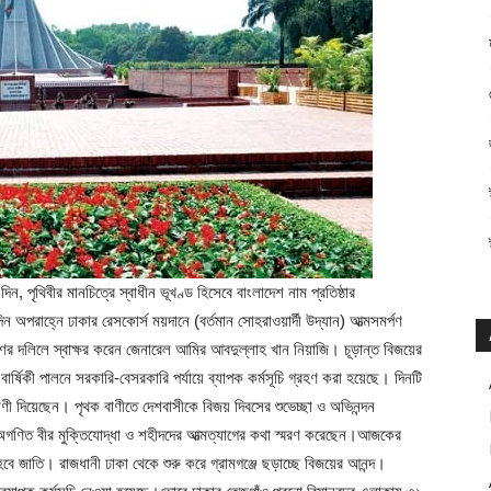
, পৃথিবীর মানচিত্রে স্বাধীন ভূখণ্ড হিসেবে বাংলাদেশ নাম প্রতিষ্ঠার
পরাহ্নে ঢাকার রেসকোর্স ময়দানে (বর্তমান সোহরাওয়ার্দী উদ্যান) আত্মসমর্পণ
পণের দলিলে স্বাক্ষর করেন জেনারেল আমির আবদুল্লাহ খান নিয়াজি। চূড়ান্ত বিজয়ের
বার্ষিকী পালনে সরকারি-বেসরকারি পর্যায়ে ব্যাপক কর্মসূচি গ্রহণ করা হয়েছে। দিনটি
 বাণী দিয়েছেন। পৃথক বাণীতে দেশবাসীকে বিজয় দিবসের শুভেচ্ছা ও অভিনন্দন
ধু, অগণিত বীর মুক্তিযোদ্ধা ও শহীদদের আত্মত্যাগের কথা স্মরণ করেছেন।আজকের
বে জাতি। রাজধানী ঢাকা থেকে শুরু করে গ্রামগঞ্জে ছড়াচ্ছে বিজয়ের আনন্দ।