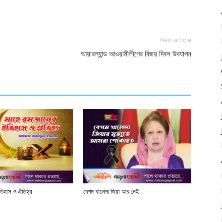
Next article
আয়ারল্যান্ড আওয়ামীলীগের বিজয় দিবস উদযাপন
তিহাস ও ঐতিহ্য
বেগম খালেদা জিয়া আর নেই