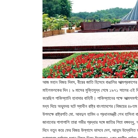
আজ মহান বিজয় দিবস, বীরের জাতি হিসেবে বাঙালির আত্মপ্রকাশের দিন
মাইলফলকের দিন। ৯ মাসের মুক্তিযুদ্ধ শেষে ১৯৭১ সালের এই দিন অ
করেছিল পাকিস্তানি হানাদার বাহিনী। পাকিস্তানের পক্ষে আত্মসমর্
মধ্য দিয়ে অভ্যুদয় ঘটে স্বাধীন রাষ্ট্র বাংলাদেশের।বিজয়ের ৪৮তম 
উপলক্ষে রাষ্ট্রপতি মো. আবদুল হামিদ ও প্রধানমন্ত্রী শেখ হাসিনা
জানানোর পাশাপাশি তারা গভীর শ্রদ্ধার সঙ্গে জাতির পিতা বঙ্গবন্
দিনে নতুন করে ফের বিজয় উল্লাসে ভাসবে দেশ, আনন্দে উদ্বেলিত হ