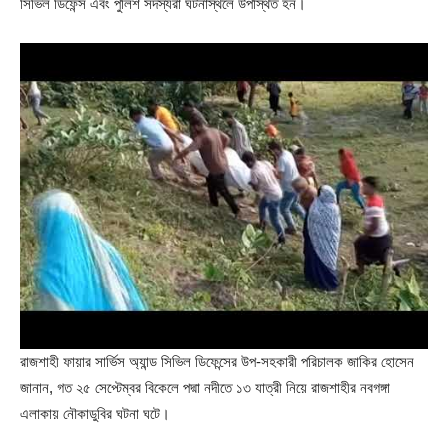
সিভিল ডিফেন্স এবং পুলিশ সদস্যরা ঘটনাস্থলে উপস্থিত হন।
রাজশাহী ফায়ার সার্ভিস অ্যান্ড সিভিল ডিফেন্সের উপ-সহকারী পরিচালক জাকির হোসেন
জানান, গত ২৫ সেপ্টেম্বর বিকেলে পদ্মা নদীতে ১৩ যাত্রী নিয়ে রাজশাহীর নবগঙ্গা
এলাকায় নৌকাডুবির ঘটনা ঘটে।