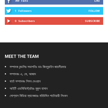
789
Fans
LIKE
1
Followers
FOLLOW
0
Subscribers
SUBSCRIBE
MEET THE TEAM
সম্পাদক মন্ডলির সভাপতিঃ
ডাঃ জিন্নুরাইন জায়গীরদার
সম্পাদকঃ এ, কে, আজাদ
বার্তা সম্পাদকঃ শিপন দেওয়ান
আইটি এডমিনিস্ট্রেটরঃ মুকুল হাসান
সোশ্যাল মিডিয়া ম্যানেজারঃ মহিউদ্দিন পাটোয়ারী লিংকন