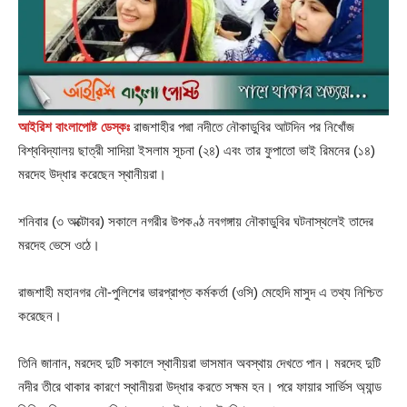
আইরিশ বাংলাপোষ্ট ডেস্কঃ
রাজশাহীর পদ্মা নদীতে নৌকাডুবির আটদিন পর নিখোঁজ
বিশ্ববিদ্যালয় ছাত্রী সাদিয়া ইসলাম সূচনা (২৪) এবং তার ফুপাতো ভাই রিমনের (১৪)
মরদেহ উদ্ধার করেছেন স্থানীয়রা।
শনিবার (৩ অক্টোবর) সকালে নগরীর উপকণ্ঠ নবগঙ্গায় নৌকাডুবির ঘটনাস্থলেই তাদের
মরদেহ ভেসে ওঠে।
রাজশাহী মহানগর নৌ-পুলিশের ভারপ্রাপ্ত কর্মকর্তা (ওসি) মেহেদি মাসুদ এ তথ্য নিশ্চিত
করেছেন।
তিনি জানান, মরদেহ দুটি সকালে স্থানীয়রা ভাসমান অবস্থায় দেখতে পান। মরদেহ দুটি
নদীর তীরে থাকার কারণে স্থানীয়রা উদ্ধার করতে সক্ষম হন। পরে ফায়ার সার্ভিস অ্যান্ড