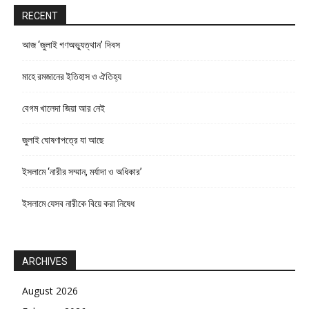
RECENT
আজ ‘জুলাই গণঅভ্যুত্থান’ দিবস
মাহে রমজানের ইতিহাস ও ঐতিহ্য
বেগম খালেদা জিয়া আর নেই
জুলাই ঘোষণাপত্রে যা আছে
ইসলামে ‘নারীর সম্মান, মর্যাদা ও অধিকার’
ইসলামে যেসব নারীকে বিয়ে করা নিষেধ
ARCHIVES
August 2026