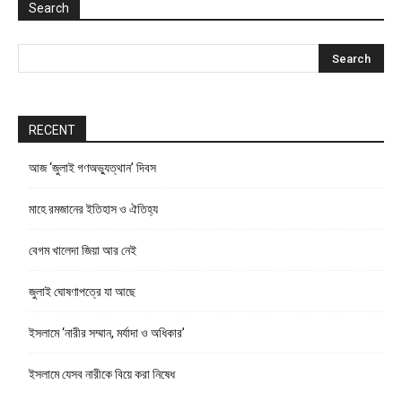
Search
RECENT
আজ ‘জুলাই গণঅভ্যুত্থান’ দিবস
মাহে রমজানের ইতিহাস ও ঐতিহ্য
বেগম খালেদা জিয়া আর নেই
জুলাই ঘোষণাপত্রে যা আছে
ইসলামে ‘নারীর সম্মান, মর্যাদা ও অধিকার’
ইসলামে যেসব নারীকে বিয়ে করা নিষেধ