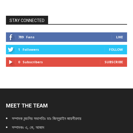
STAY CONNECTED
789
Fans
LIKE
1
Followers
FOLLOW
0
Subscribers
SUBSCRIBE
MEET THE TEAM
সম্পাদক মন্ডলির সভাপতিঃ
ডাঃ জিন্নুরাইন জায়গীরদার
সম্পাদকঃ এ, কে, আজাদ