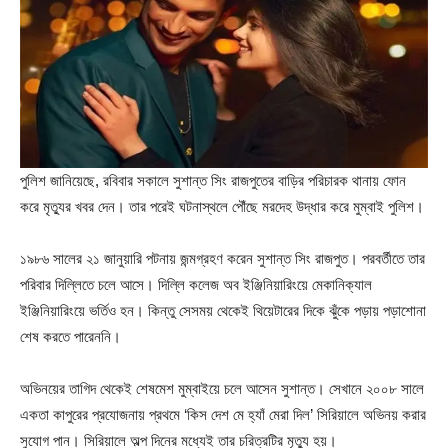
পুলিশ জানিয়েছে, রবিবার সকালে সুশান্ত সিং রাজপুতের বাড়ির পরিচারক থানায় ফোন
করে মৃত্যুর খবর দেন। তার পরেই ঘটনাস্থলে পৌঁছে মরদেহ উদ্ধার করে মুম্বাই পুলিশ।
১৯৮৬ সালের ২১ জানুয়ারি পটনায় জন্মগ্রহণ করেন সুশান্ত সিং রাজপুত। পরবর্তীতে তার
পরিবার দিল্লিতে চলে আসে। দিল্লি কলেজ অব ইঞ্জিনিয়ারিংয়ে মেকানিক্যাল
ইঞ্জিনিয়ারিংয়ে ভর্তিও হন। কিন্তু সেসময় থেকেই থিয়েটারের দিকে ঝুঁকে পড়ায় পড়াশোনা
শেষ করতে পারেননি।
অভিনয়ের তাগিদ থেকেই শেষমেশ মুম্বাইয়ে চলে আসেন সুশান্ত। সেখানে ২০০৮ সালে
একতা কাপুরের প্রযোজনায় প্রথমে ‘কিস দেশ মে হ্যাঁ মেরা দিল’ সিরিয়ালে অভিনয় করার
সুযোগ পান। সিরিয়ালে অল্প দিনের মধ্যেই তার চরিত্রটির মৃত্যু হয়।