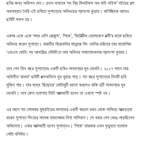
ছবির জন্য অডিশন দেন। চেতন ভগতের ‘দ্য থ্রি মিসটেকস অব মাই লাইফ’ বইয়ের গল্প
অবলম্বনে তৈরি এই ছবিতে সুশান্তের অভিনয়ের প্রশংসা কুড়ায়। বাণিজ্যিক ভাবেও
ছবিটি সফল হয়।
এরপর একে একে ‘শুদ্ধ দেশি রোমান্স’, ‘পিকে’, ‘ডিটেক্টিভ ব্যোমকেশ বক্সী’র মতো ছবিতে
অভিনয় করেন সুশান্ত। ভারতীয় ক্রিকেটার মাহেন্দ্র সিং ধোনির চরিত্রে তার বায়োপিক
‘এমএস ধোনি: দ্য আনটোল্ড স্টোরি’তে তার অভিনয় সমালোচকদের প্রশংসা কুড়ায়।
তবে গেল তিন বছর সুশান্তের একটি ছবিও সাফল্যের মুখ দেখেনি। ২০১৭ সালে তার
অভিনীত ‘রাবতা’ ছবিটি বক্সঅফিসে মুখ থুবড়ে পড়ে। গত বছর সুশান্তের তিনটি ছবি
মুক্তি পায়। তার মধ্যে ‘ছিছোরে’ মোটামুটি ভালো করলেও বাকি দুটি সাফল্যের মুখ
দেখেনি। তবে কোন হতাশায় তিনি আত্মঘাতী হলেন তা এখনো স্পষ্ট নয়।
এর আগে গত সোমবার মুম্বাইয়ের মালাডের একটি বহুতল ভবন থেকে লাফিয়ে আত্মহত্যা
করেন সুশান্ত সিংয়ের সাবেক ম্যানেজার দিশা সালিয়ান। সে খবরে বেশ ভেঙে পড়েছিলেন
অভিনেতা। এবার আত্মঘাতী হলেন সুশান্তও। ‘পিকে’ তারকার এমন মৃত্যুতে হতবাক
গোটা বলিউড।