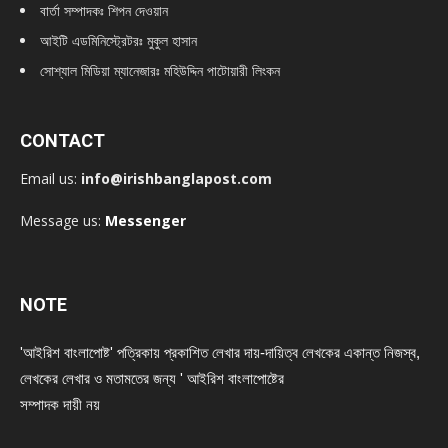
বার্তা সম্পাদকঃ শিপন দেওয়ান
আইটি এডমিনিস্ট্রেটরঃ মুকুল হাসান
সোশ্যাল মিডিয়া ম্যানেজারঃ মহিউদ্দিন পাটোয়ারী লিংকন
CONTACT
Email us:
info@irishbanglapost.com
Message us:
Messenger
NOTE
'আইরিশ বাংলাপোষ্ট' পত্রিকায় প্রকাশিত লেখার দায়-দায়িত্ব লেখকের একান্ত নিজস্ব,
লেখকের লেখার ও মতামতের জন্য ' আইরিশ বাংলাপোষ্টের
সম্পাদক দায়ী নয়