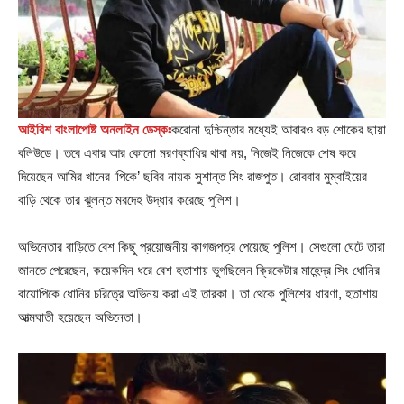
আইরিশ বাংলাপোষ্ট অনলাইন ডেস্কঃ
করোনা দুশ্চিন্তার মধ্যেই আবারও বড় শোকের ছায়া
বলিউডে। তবে এবার আর কোনো মরণব্যাধির থাবা নয়, নিজেই নিজেকে শেষ করে
দিয়েছেন আমির খানের ‘পিকে’ ছবির নায়ক সুশান্ত সিং রাজপুত। রোববার মুম্বাইয়ের
বাড়ি থেকে তার ঝুলন্ত মরদেহ উদ্ধার করেছে পুলিশ।
অভিনেতার বাড়িতে বেশ কিছু প্রয়োজনীয় কাগজপত্র পেয়েছে পুলিশ। সেগুলো ঘেটে তারা
জানতে পেরেছেন, কয়েকদিন ধরে বেশ হতাশায় ভুগছিলেন ক্রিকেটার মাহেন্দ্র সিং ধোনির
বায়োপিকে ধোনির চরিত্রে অভিনয় করা এই তারকা। তা থেকে পুলিশের ধারণা, হতাশায়
আত্মঘাতী হয়েছেন অভিনেতা।