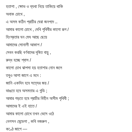
হতাশা , ক্ষোভ ও ব্যথা নিয়ে তাকিয়ে থাকি
অবাক চোখে ,
এ অসম কঠিন প্রাচীর ঘেরা জনপদে ..
আমার কালো চোখে , দেখি পৃথিবীর কালো রূপ /
হিংস্রতার ঘন মেঘ আছে ছেয়ে
আমাদের সোনালী আকাশ /
সেবন করছি বর্ণবাদের দূষিত বায়ু ,
রুদ্ধ হচ্ছে শ্বাস /
কালো চোখ ঝাপসা হয় হতাশার নোন জলে
তবুও আশা জাগে এ মনে :
জানি একদিন হবে সত্যের জয় /
ভাঙতে হবে অসমতার এ গন্ডি ;
আবার গড়তে হবে প্রাচীর বিহীন অসীম পৃথিবী ;
আমাদের ই এই হাতে /
আমার কালো চোখে তখন ভেসে ওঠে
নেলসন মেন্ডেলা , কবি নজরুল ,
কণ্ঠে জাগে —