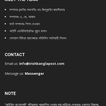
সম্পাদক মন্ডলির সভাপতিঃ
ডাঃ জিন্নুরাইন জায়গীরদার
সম্পাদকঃ এ, কে, আজাদ
বার্তা সম্পাদকঃ শিপন দেওয়ান
আইটি এডমিনিস্ট্রেটরঃ মুকুল হাসান
সোশ্যাল মিডিয়া ম্যানেজারঃ মহিউদ্দিন পাটোয়ারী লিংকন
CONTACT
Email us:
info@irishbanglapost.com
Message us:
Messenger
NOTE
'আইরিশ বাংলাপোষ্ট' পত্রিকায় প্রকাশিত লেখার দায়-দায়িত্ব লেখকের একান্ত নিজস্ব,