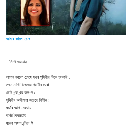
আমার কালো চোখ
– লিপি দেওয়ান
আমার কালো চোখে যখন পৃথিবীর দিকে তাকাই ,
তখন দেখি বিভেদের প্রাচীর ঘেরা
ছোট খন্ড খন্ড জনপদ /
পৃথিবীর অসীমতা হয়েছে বিলীন ;
ধর্মের আপ -সংঘায় ,
বর্ণের বৈষমতায় ,
ধনের অসম বন্টনে //