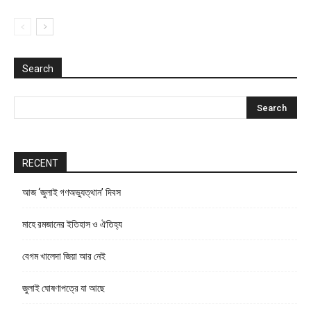
Search
RECENT
আজ ‘জুলাই গণঅভ্যুত্থান’ দিবস
মাহে রমজানের ইতিহাস ও ঐতিহ্য
বেগম খালেদা জিয়া আর নেই
জুলাই ঘোষণাপত্রে যা আছে